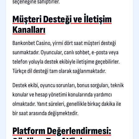
seçeneğine sahiptirler.
Müşteri Desteği ve İletişim
Kanalları
Bankonbet Casino, yirmi dört saat müşteri desteği
sunmaktadır. Oyuncular, canlı sohbet, e-posta veya
telefon yoluyla destek ekibiyle iletişime geçebilirler.
Türkçe dil desteği tam olarak sağlanmaktadır.
Destek ekibi, oyuncu sorunları, bonus sorguları, teknik
konular ve hesap yönetimi konularında yardımcı
olmaktadır. Yanıt süreleri, genellikle birkaç dakika ile
bir saat arasında değişmektedir.
Platform Değerlendirmesi: