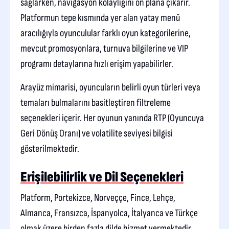
sağlarken, navigasyon kolaylığını ön plana çıkarır.
Platformun tepe kısmında yer alan yatay menü
aracılığıyla oyunculular farklı oyun kategorilerine,
mevcut promosyonlara, turnuva bilgilerine ve VIP
programı detaylarına hızlı erişim yapabilirler.
Arayüz mimarisi, oyuncuların belirli oyun türleri veya
temaları bulmalarını basitleştiren filtreleme
seçenekleri içerir. Her oyunun yanında RTP (Oyuncuya
Geri Dönüş Oranı) ve volatilite seviyesi bilgisi
gösterilmektedir.
Erişilebilirlik ve Dil Seçenekleri
Platform, Portekizce, Norveççe, Fince, Lehçe,
Almanca, Fransızca, İspanyolca, İtalyanca ve Türkçe
olmak üzere birden fazla dilde hizmet vermektedir.