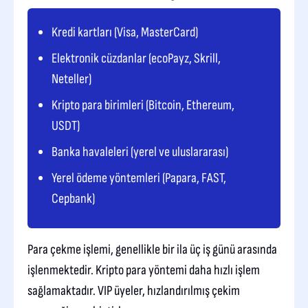
Kredi kartları (Visa, MasterCard)
Elektronik cüzdanlar (ecoPayz, Skrill,
Neteller)
Kripto para birimleri (Bitcoin, Ethereum,
USDT)
Banka havaleleri (yerel ve uluslararası)
Yerel ödeme yöntemleri (Papara, FAST,
Cepbank)
Para çekme işlemi, genellikle bir ila üç iş günü arasında
işlenmektedir. Kripto para yöntemi daha hızlı işlem
sağlamaktadır. VIP üyeler, hızlandırılmış çekim