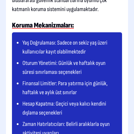
uluslararası güvenlik standartlarına uyumlu çok
katmanlı koruma sistemini uygulamaktadır.
Koruma Mekanizmaları:
Yaş Doğrulaması: Sadece on sekiz yaş üzeri
kullanıcılar kayıt olabilmektedir
Oturum Yönetimi: Günlük ve haftalık oyun
süresi sınırlaması seçenekleri
Finansal Limitler: Para yatırma için günlük,
haftalık ve aylık üst sınırlar
Hesap Kapatma: Geçici veya kalıcı kendini
dışlama seçenekleri
Zaman Hatırlatıcıları: Belirli aralıklarla oyun
aktivitesi uyarıları