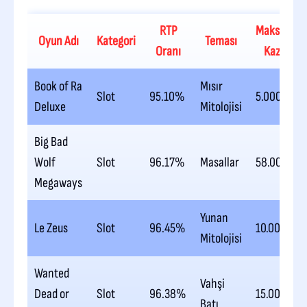
RTP
Maksimum
Oyun Adı
Kategori
Teması
Oranı
Kazanç
Book of Ra
Mısır
Slot
95.10%
5.000x
Deluxe
Mitolojisi
Big Bad
Wolf
Slot
96.17%
Masallar
58.000x
Megaways
Yunan
Le Zeus
Slot
96.45%
10.000x
Mitolojisi
Wanted
Vahşi
Dead or
Slot
96.38%
15.000x
Batı