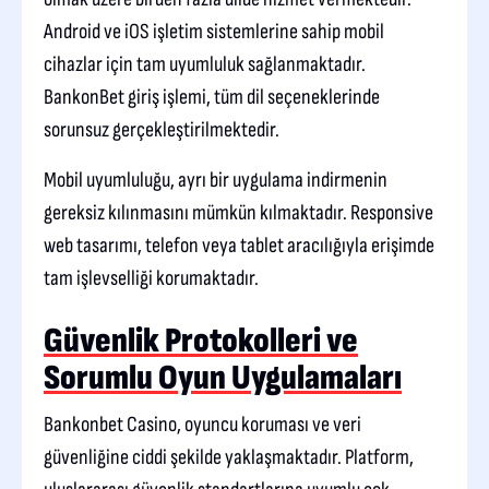
Android ve iOS işletim sistemlerine sahip mobil
cihazlar için tam uyumluluk sağlanmaktadır.
BankonBet giriş işlemi, tüm dil seçeneklerinde
sorunsuz gerçekleştirilmektedir.
Mobil uyumluluğu, ayrı bir uygulama indirmenin
gereksiz kılınmasını mümkün kılmaktadır. Responsive
web tasarımı, telefon veya tablet aracılığıyla erişimde
tam işlevselliği korumaktadır.
Güvenlik Protokolleri ve
Sorumlu Oyun Uygulamaları
Bankonbet Casino, oyuncu koruması ve veri
güvenliğine ciddi şekilde yaklaşmaktadır. Platform,