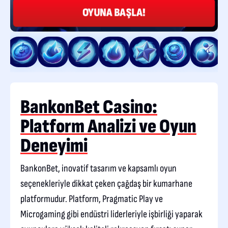
OYUNA BAŞLA!
BankonBet Casino:
Platform Analizi ve Oyun
Deneyimi
BankonBet, inovatif tasarım ve kapsamlı oyun
seçenekleriyle dikkat çeken çağdaş bir kumarhane
platformudur. Platform, Pragmatic Play ve
Microgaming gibi endüstri liderleriyle işbirliği yaparak