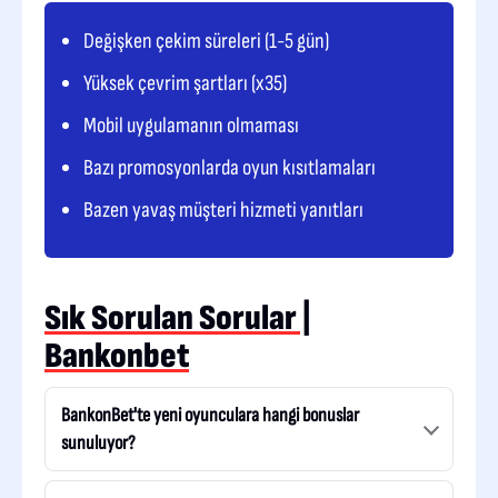
Değişken çekim süreleri (1-5 gün)
Yüksek çevrim şartları (x35)
Mobil uygulamanın olmaması
Bazı promosyonlarda oyun kısıtlamaları
Bazen yavaş müşteri hizmeti yanıtları
Sık Sorulan Sorular |
Bankonbet
BankonBet'te yeni oyunculara hangi bonuslar
sunuluyor?