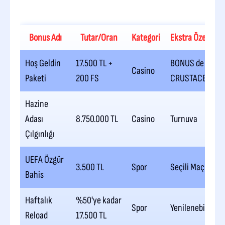
Bonus Adı
Tutar/Oran
Kategori
Ekstra Özellik
Hoş Geldin
17.500 TL +
BONUS de
Casino
Paketi
200 FS
CRUSTACEOS
Hazine
Adası
8.750.000 TL
Casino
Turnuva
Çılgınlığı
UEFA Özgür
3.500 TL
Spor
Seçili Maçlar
Bahis
Haftalık
%50'ye kadar
Spor
Yenilenebilir
Reload
17.500 TL