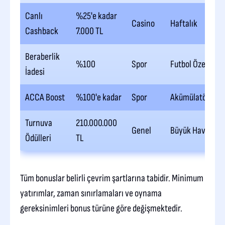
Canlı
%25'e kadar
Casino
Haftalık
Cashback
7.000 TL
Beraberlik
%100
Spor
Futbol Özel
İadesi
ACCA Boost
%100'e kadar
Spor
Akümülatör
Turnuva
210.000.000
Genel
Büyük Havuz
Ödülleri
TL
Tüm bonuslar belirli çevrim şartlarına tabidir. Minimum
yatırımlar, zaman sınırlamaları ve oynama
gereksinimleri bonus türüne göre değişmektedir.