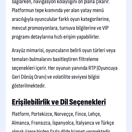
sağlarken, navigasyon kolaylığını ön plana çıkarır.
Platformun tepe kısmında yer alan yatay menü
aracılığıyla oyunculular farklı oyun kategorilerine,
mevcut promosyonlara, turnuva bilgilerine ve VIP
programı detaylarına hızlı erişim yapabilirler.
Arayüz mimarisi, oyuncuların belirli oyun türleri veya
temaları bulmalarını basitleştiren filtreleme
seçenekleri içerir. Her oyunun yanında RTP (Oyuncuya
Geri Dönüş Oranı) ve volatilite seviyesi bilgisi
gösterilmektedir.
Erişilebilirlik ve Dil Seçenekleri
Platform, Portekizce, Norveççe, Fince, Lehçe,
Almanca, Fransızca, İspanyolca, İtalyanca ve Türkçe
olmak üzere birden fazla dilde hizmet vermektedir.