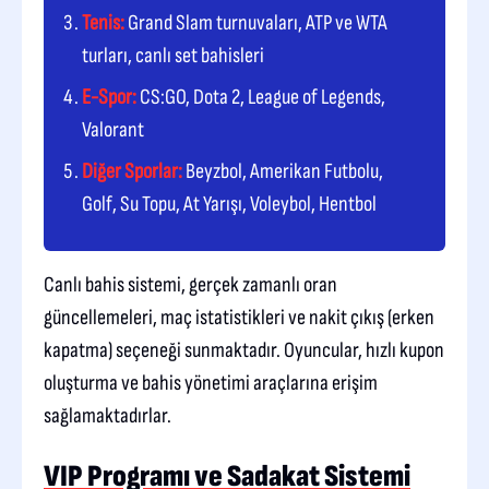
Tenis:
Grand Slam turnuvaları, ATP ve WTA
turları, canlı set bahisleri
E-Spor:
CS:GO, Dota 2, League of Legends,
Valorant
Diğer Sporlar:
Beyzbol, Amerikan Futbolu,
Golf, Su Topu, At Yarışı, Voleybol, Hentbol
Canlı bahis sistemi, gerçek zamanlı oran
güncellemeleri, maç istatistikleri ve nakit çıkış (erken
kapatma) seçeneği sunmaktadır. Oyuncular, hızlı kupon
oluşturma ve bahis yönetimi araçlarına erişim
sağlamaktadırlar.
VIP Programı ve Sadakat Sistemi