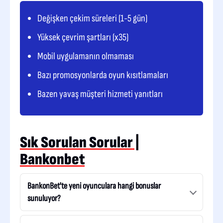
Değişken çekim süreleri (1-5 gün)
Yüksek çevrim şartları (x35)
Mobil uygulamanın olmaması
Bazı promosyonlarda oyun kısıtlamaları
Bazen yavaş müşteri hizmeti yanıtları
Sık Sorulan Sorular |
Bankonbet
BankonBet'te yeni oyunculara hangi bonuslar
sunuluyor?