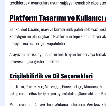
tercihlerdeki oyunculara uyum sağlayan esnek bir ekosist
Platform Tasarımı ve Kullanıcı
Bankonbet Casino, mavi ve kırmızı renk paleti ile beyaz boşl
kolaylığını ön plana çıkarır. Platformun tepe kısmında yer a
detaylarına hızlı erişim yapabilirler.
Arayüz mimarisi, oyuncuların belirli oyun türleri veya temal
seviyesi bilgisi gösterilmektedir.
Erişilebilirlik ve Dil Seçenekleri
Platform, Portekizce, Norveççe, Fince, Lehçe, Almanca, Fran
sahip mobil cihazlar için tam uyumluluk sağlanmaktadır. Ban
Mobil uyumluluğu, ayrı bir uygulama indirmenin gereksiz kıl