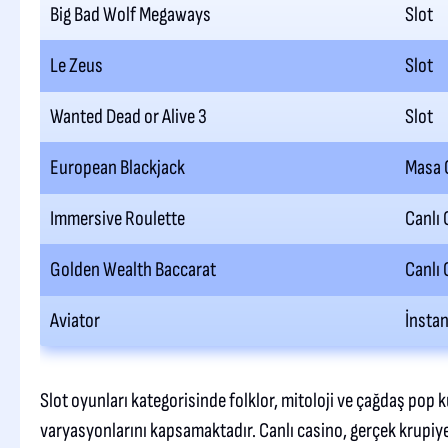
Big Bad Wolf Megaways
Slot
Le Zeus
Slot
Wanted Dead or Alive 3
Slot
European Blackjack
Masa 
Immersive Roulette
Canlı 
Golden Wealth Baccarat
Canlı 
Aviator
İnsta
Slot oyunları kategorisinde folklor, mitoloji ve çağdaş pop 
varyasyonlarını kapsamaktadır. Canlı casino, gerçek krupiy