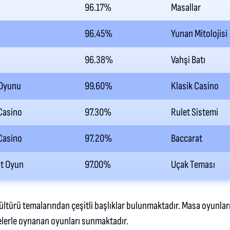
96.17%
Masallar
96.45%
Yunan Mitolojisi
96.38%
Vahşi Batı
Oyunu
99.60%
Klasik Casino
Casino
97.30%
Rulet Sistemi
Casino
97.20%
Baccarat
nt Oyun
97.00%
Uçak Teması
kültürü temalarından çeşitli başlıklar bulunmaktadır. Masa oyunlar
elerle oynanan oyunları sunmaktadır.