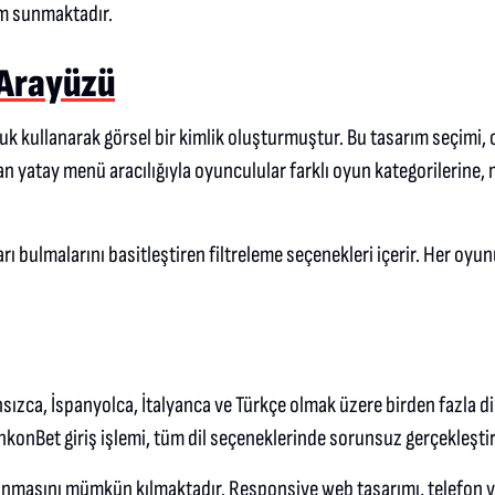
em sunmaktadır.
 Arayüzü
uk kullanarak görsel bir kimlik oluşturmuştur. Bu tasarım seçimi, 
lan yatay menü aracılığıyla oyunculular farklı oyun kategorilerine
arı bulmalarını basitleştiren filtreleme seçenekleri içerir. Her oy
sızca, İspanyolca, İtalyanca ve Türkçe olmak üzere birden fazla di
konBet giriş işlemi, tüm dil seçeneklerinde sorunsuz gerçekleştir
ınmasını mümkün kılmaktadır. Responsive web tasarımı, telefon veya