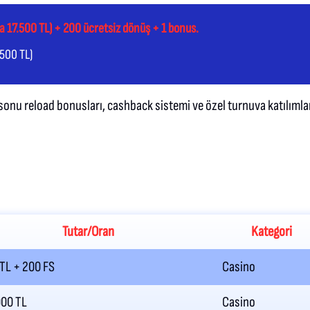
a 17.500 TL) + 200 ücretsiz dönüş + 1 bonus.
.500 TL)
onu reload bonusları, cashback sistemi ve özel turnuva katılımlar
Tutar/Oran
Kategori
 TL + 200 FS
Casino
000 TL
Casino