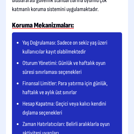
uluslararası güvenlik standartlarına uyumlu çok
katmanlı koruma sistemini uygulamaktadır.
Koruma Mekanizmaları:
Yaş Doğrulaması: Sadece on sekiz yaş üzeri
kullanıcılar kayıt olabilmektedir
Oturum Yönetimi: Günlük ve haftalık oyun
süresi sınırlaması seçenekleri
Finansal Limitler: Para yatırma için günlük,
haftalık ve aylık üst sınırlar
Hesap Kapatma: Geçici veya kalıcı kendini
dışlama seçenekleri
Zaman Hatırlatıcıları: Belirli aralıklarla oyun
aktivitesi uyarıları