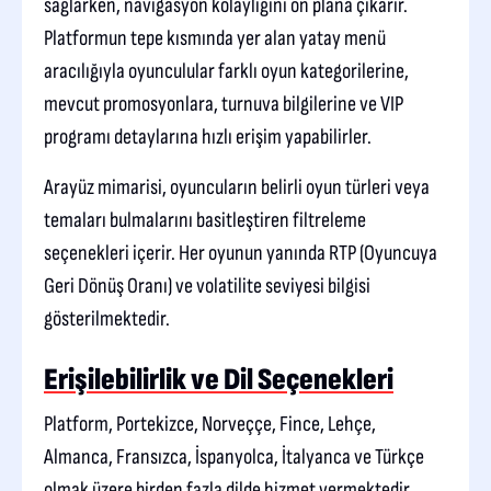
sağlarken, navigasyon kolaylığını ön plana çıkarır.
Platformun tepe kısmında yer alan yatay menü
aracılığıyla oyunculular farklı oyun kategorilerine,
mevcut promosyonlara, turnuva bilgilerine ve VIP
programı detaylarına hızlı erişim yapabilirler.
Arayüz mimarisi, oyuncuların belirli oyun türleri veya
temaları bulmalarını basitleştiren filtreleme
seçenekleri içerir. Her oyunun yanında RTP (Oyuncuya
Geri Dönüş Oranı) ve volatilite seviyesi bilgisi
gösterilmektedir.
Erişilebilirlik ve Dil Seçenekleri
Platform, Portekizce, Norveççe, Fince, Lehçe,
Almanca, Fransızca, İspanyolca, İtalyanca ve Türkçe
olmak üzere birden fazla dilde hizmet vermektedir.