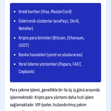
Kredi kartları (Visa, MasterCard)
Elektronik cüzdanlar (ecoPayz, Skrill,
Neteller)
Kripto para birimleri (Bitcoin, Ethereum,
USDT)
Banka havaleleri (yerel ve uluslararası)
Yerel ödeme yöntemleri (Papara, FAST,
Cepbank)
Para çekme işlemi, genellikle bir ila üç iş günü arasında
işlenmektedir. Kripto para yöntemi daha hızlı işlem
sağlamaktadır. VIP üyeler, hızlandırılmış çekim