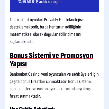
%96.50 RTP, anlık sonuçlar
Tüm instant oyunları Provably Fair teknolojisi
desteklemektedir, bu da her turun adilliğinin
matematiksel olarak doğrulanabilir olmasını
sağlamaktadır.
Bonus Sistemi ve Promosyon
Yapısı
Bankonbet Casino, yeni oyuncuları ve sadık üyeleri için
çeşitli bonus fırsatları sunmaktadır. Bonus sistemi,
spor bahisleri ve casino oyunları arasında ayrılmış
fırsat sunmaktadır.