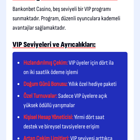
Bankonbet Casino, beş seviyeli bir VIP programı
sunmaktadır. Program, düzenli oyunculara kademeli
avantajlar sağlamaktadır.
VIP Seviyeleri ve Ayrıcalıkları:
Hızlandırılmış Çekim:
VIP üyeler için dört ila
on iki saatlik ödeme işlemi
Doğum Günü Bonusu:
Yıllık özel hediye paketi
Özel Turnuvalar:
Sadece VIP üyelere açık
yüksek ödüllü yarışmalar
Kişisel Hesap Yöneticisi:
Yirmi dört saat
destek ve bireysel tavsiyelere erişim
Artan Çekim Limitleri:
VIP seviyesi arttıkça