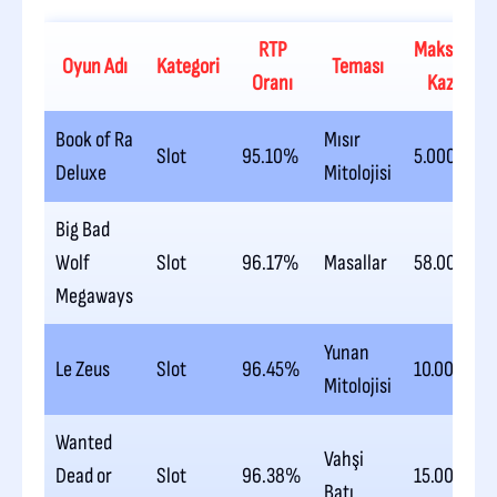
RTP
Maksimum
Oyun Adı
Kategori
Teması
Oranı
Kazanç
Book of Ra
Mısır
Slot
95.10%
5.000x
Deluxe
Mitolojisi
Big Bad
Wolf
Slot
96.17%
Masallar
58.000x
Megaways
Yunan
Le Zeus
Slot
96.45%
10.000x
Mitolojisi
Wanted
Vahşi
Dead or
Slot
96.38%
15.000x
Batı