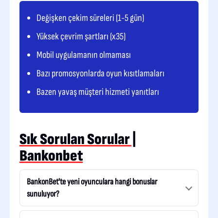
Değişken çekim süreleri (1-5 gün)
Yüksek çevrim şartları (x35)
Mobil uygulamanın olmaması
Bazı promosyonlarda oyun kısıtlamaları
Bazen yavaş müşteri hizmeti yanıtları
Sık Sorulan Sorular |
Bankonbet
BankonBet'te yeni oyunculara hangi bonuslar
sunuluyor?