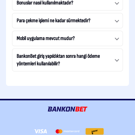
Bonuslar nasıl kullanılmaktadır?
Para çekme işlemi ne kadar sürmektedir?
Mobil uygulama mevcut mudur?
BankonBet giriş yapıldıktan sonra hangi ödeme
yöntemleri kullanılabilir?