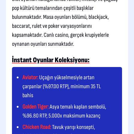
pop kültürü temalarından çeşitli başlıklar
bulunmaktadır. Masa oyunları bölümü, blackjack,
baccarat, rulet ve poker varyasyonlarını
kapsamaktadır. Canlı casino, gerçek krupiyelerle
oynanan oyunları sunmaktadır.
İnstant Oyunlar Koleksiyonu:
Aviator:
Uçağın yükselmesiyle artan
çarpanlar (%97.00 RTP), minimum 35 TL
bahis
Golden Tiger:
Asya temalı kaplan sembolü,
%96.80 RTP, 5.000x maksimum kazanç
Chicken Road:
Tavuk yarışı konsepti,