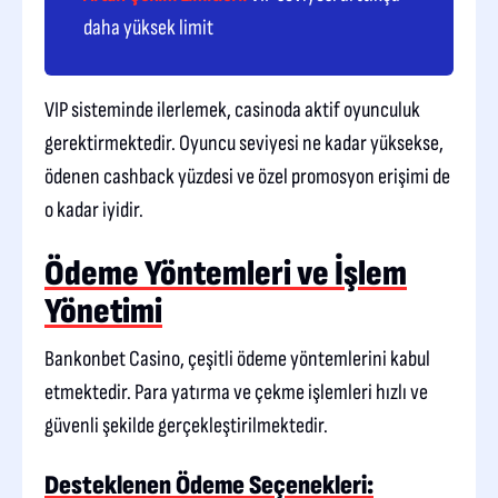
daha yüksek limit
VIP sisteminde ilerlemek, casinoda aktif oyunculuk
gerektirmektedir. Oyuncu seviyesi ne kadar yüksekse,
ödenen cashback yüzdesi ve özel promosyon erişimi de
o kadar iyidir.
Ödeme Yöntemleri ve İşlem
Yönetimi
Bankonbet Casino, çeşitli ödeme yöntemlerini kabul
etmektedir. Para yatırma ve çekme işlemleri hızlı ve
güvenli şekilde gerçekleştirilmektedir.
Desteklenen Ödeme Seçenekleri: