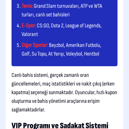
Tenis:
Grand Slam turnuvaları, ATP ve WTA
turları, canlı set bahisleri
E-Spor:
CS:GO, Dota 2, League of Legends,
Valorant
Diğer Sporlar:
Beyzbol, Amerikan Futbolu,
Golf, Su Topu, At Yarışı, Voleybol, Hentbol
Canlı bahis sistemi, gerçek zamanlı oran
güncellemeleri, maç istatistikleri ve nakit çıkış (erken
kapatma) seçeneği sunmaktadır. Oyuncular, hızlı kupon
oluşturma ve bahis yönetimi araçlarına erişim
sağlamaktadırlar.
VIP Programı ve Sadakat Sistemi