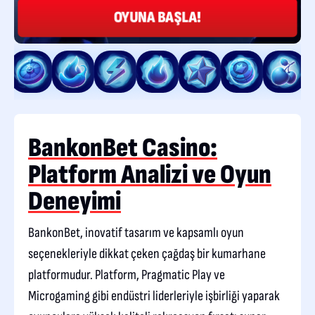
OYUNA BAŞLA!
BankonBet Casino:
Platform Analizi ve Oyun
Deneyimi
BankonBet, inovatif tasarım ve kapsamlı oyun
seçenekleriyle dikkat çeken çağdaş bir kumarhane
platformudur. Platform, Pragmatic Play ve
Microgaming gibi endüstri liderleriyle işbirliği yaparak