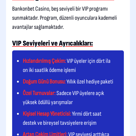
Bankonbet Casino, beş seviyeli bir VIP programı
sunmaktadır. Program, düzenli oyunculara kademeli
avantajlar sağlamaktadır.
VIP Seviyeleri ve Ayrıcalıkları:
Hızlandırılmış Çekim:
VIP üyeler için dört ila
on iki saatlik ödeme işlemi
Doğum Günü Bonusu:
Yıllık özel hediye paketi
Özel Turnuvalar:
Sadece VIP üyelere açık
yüksek ödüllü yarışmalar
Kişisel Hesap Yöneticisi:
Yirmi dört saat
destek ve bireysel tavsiyelere erişim
Artan Çekim Limitleri:
VIP seviyesi arttıkça