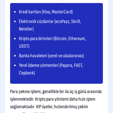
Kredi kartları (Visa, MasterCard)
Elektronik cüzdanlar (ecoPayz, Skrill,
Neteller)
Kripto para birimleri (Bitcoin, Ethereum,
USDT)
Banka havaleleri (yerel ve uluslararası)
Yerel ödeme yöntemleri (Papara, FAST,
Cepbank)
Para çekme işlemi, genellikle bir ila üç iş günü arasında
işlenmektedir. Kripto para yöntemi daha hızlı işlem
sağlamaktadır. VIP üyeler, hızlandırılmış çekim