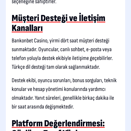
seçeneğine sahiptirler.
Müşteri Desteği ve İletişim
Kanalları
Bankonbet Casino, yirmi dört saat müşteri desteği
sunmaktadır. Oyuncular, canlı sohbet, e-posta veya
telefon yoluyla destek ekibiyle iletişime geçebilirler.
Türkçe dil desteği tam olarak sağlanmaktadır.
Destek ekibi, oyuncu sorunları, bonus sorguları, teknik
konular ve hesap yönetimi konularında yardımcı
olmaktadır. Yanıt süreleri, genellikle birkaç dakika ile
bir saat arasında değişmektedir.
Platform Değerlendirmesi: