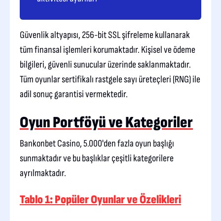
Güvenlik altyapısı, 256-bit SSL şifreleme kullanarak
tüm finansal işlemleri korumaktadır. Kişisel ve ödeme
bilgileri, güvenli sunucular üzerinde saklanmaktadır.
Tüm oyunlar sertifikalı rastgele sayı üreteçleri (RNG) ile
adil sonuç garantisi vermektedir.
Oyun Portföyü ve Kategoriler
Bankonbet Casino, 5.000'den fazla oyun başlığı
sunmaktadır ve bu başlıklar çeşitli kategorilere
ayrılmaktadır.
Tablo 1: Popüler Oyunlar ve Özelikleri