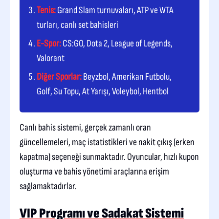
Tenis:
Grand Slam turnuvaları, ATP ve WTA
turları, canlı set bahisleri
E-Spor:
CS:GO, Dota 2, League of Legends,
Valorant
Diğer Sporlar:
Beyzbol, Amerikan Futbolu,
Golf, Su Topu, At Yarışı, Voleybol, Hentbol
Canlı bahis sistemi, gerçek zamanlı oran
güncellemeleri, maç istatistikleri ve nakit çıkış (erken
kapatma) seçeneği sunmaktadır. Oyuncular, hızlı kupon
oluşturma ve bahis yönetimi araçlarına erişim
sağlamaktadırlar.
VIP Programı ve Sadakat Sistemi