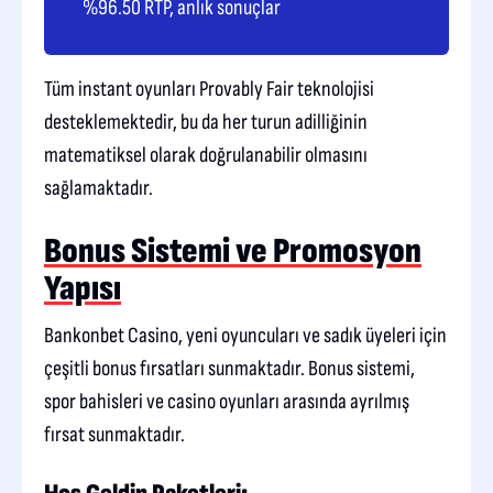
%96.50 RTP, anlık sonuçlar
Tüm instant oyunları Provably Fair teknolojisi
desteklemektedir, bu da her turun adilliğinin
matematiksel olarak doğrulanabilir olmasını
sağlamaktadır.
Bonus Sistemi ve Promosyon
Yapısı
Bankonbet Casino, yeni oyuncuları ve sadık üyeleri için
çeşitli bonus fırsatları sunmaktadır. Bonus sistemi,
spor bahisleri ve casino oyunları arasında ayrılmış
fırsat sunmaktadır.