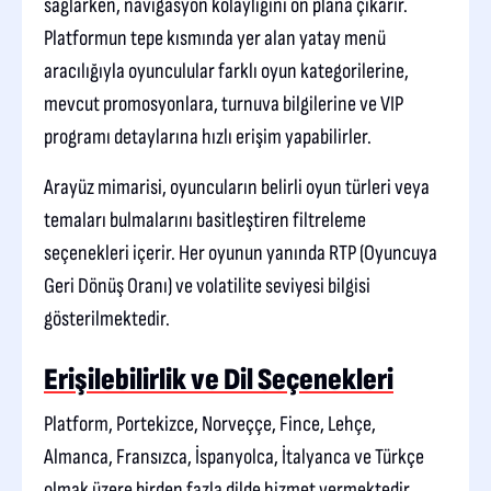
sağlarken, navigasyon kolaylığını ön plana çıkarır.
Platformun tepe kısmında yer alan yatay menü
aracılığıyla oyunculular farklı oyun kategorilerine,
mevcut promosyonlara, turnuva bilgilerine ve VIP
programı detaylarına hızlı erişim yapabilirler.
Arayüz mimarisi, oyuncuların belirli oyun türleri veya
temaları bulmalarını basitleştiren filtreleme
seçenekleri içerir. Her oyunun yanında RTP (Oyuncuya
Geri Dönüş Oranı) ve volatilite seviyesi bilgisi
gösterilmektedir.
Erişilebilirlik ve Dil Seçenekleri
Platform, Portekizce, Norveççe, Fince, Lehçe,
Almanca, Fransızca, İspanyolca, İtalyanca ve Türkçe
olmak üzere birden fazla dilde hizmet vermektedir.