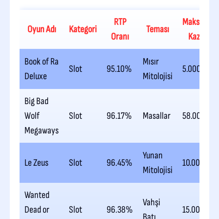
RTP
Maksimum
Oyun Adı
Kategori
Teması
Oranı
Kazanç
Book of Ra
Mısır
Slot
95.10%
5.000x
Deluxe
Mitolojisi
Big Bad
Wolf
Slot
96.17%
Masallar
58.000x
Megaways
Yunan
Le Zeus
Slot
96.45%
10.000x
Mitolojisi
Wanted
Vahşi
Dead or
Slot
96.38%
15.000x
Batı