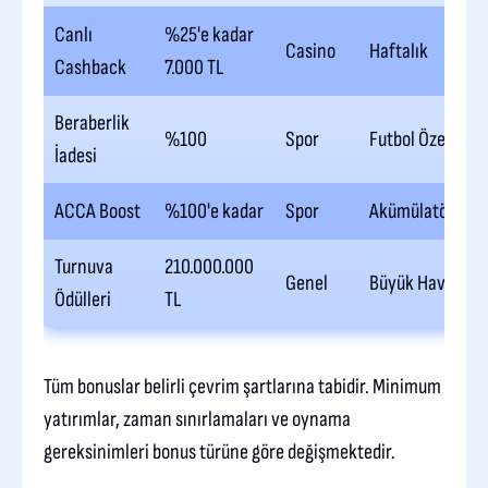
Canlı
%25'e kadar
Casino
Haftalık
Cashback
7.000 TL
Beraberlik
%100
Spor
Futbol Özel
İadesi
ACCA Boost
%100'e kadar
Spor
Akümülatör
Turnuva
210.000.000
Genel
Büyük Havuz
Ödülleri
TL
Tüm bonuslar belirli çevrim şartlarına tabidir. Minimum
yatırımlar, zaman sınırlamaları ve oynama
gereksinimleri bonus türüne göre değişmektedir.