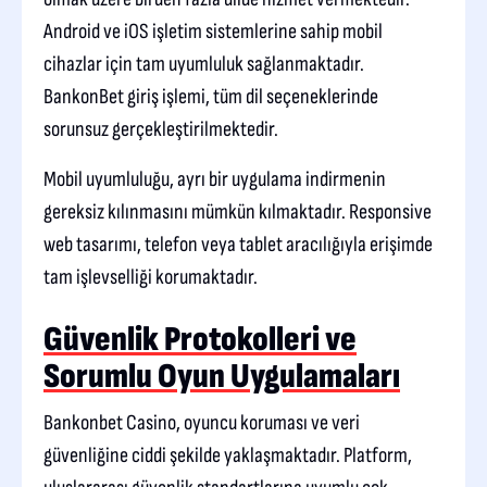
Android ve iOS işletim sistemlerine sahip mobil
cihazlar için tam uyumluluk sağlanmaktadır.
BankonBet giriş işlemi, tüm dil seçeneklerinde
sorunsuz gerçekleştirilmektedir.
Mobil uyumluluğu, ayrı bir uygulama indirmenin
gereksiz kılınmasını mümkün kılmaktadır. Responsive
web tasarımı, telefon veya tablet aracılığıyla erişimde
tam işlevselliği korumaktadır.
Güvenlik Protokolleri ve
Sorumlu Oyun Uygulamaları
Bankonbet Casino, oyuncu koruması ve veri
güvenliğine ciddi şekilde yaklaşmaktadır. Platform,