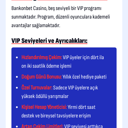
Bankonbet Casino, beş seviyeli bir VIP programı
sunmaktadır. Program, düzenli oyunculara kademeli
avantajlar sağlamaktadır.
VIP Seviyeleri ve Ayrıcalıkları:
Hızlandırılmış Çekim:
VIP üyeler için dört ila
on iki saatlik ödeme işlemi
Doğum Günü Bonusu:
Yıllık özel hediye paketi
Özel Turnuvalar:
Sadece VIP üyelere açık
yüksek ödüllü yarışmalar
Kişisel Hesap Yöneticisi:
Yirmi dört saat
destek ve bireysel tavsiyelere erişim
Artan Çekim Limitleri:
VIP seviyesi arttıkça