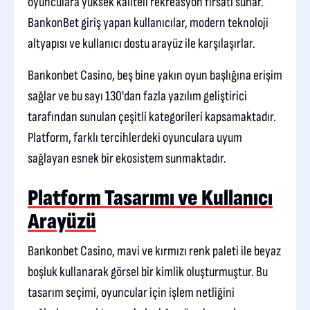
oyunculara yüksek kaliteli rekreasyon fırsatı sunar.
BankonBet giriş yapan kullanıcılar, modern teknoloji
altyapısı ve kullanıcı dostu arayüz ile karşılaşırlar.
Bankonbet Casino, beş bine yakın oyun başlığına erişim
sağlar ve bu sayı 130'dan fazla yazılım geliştirici
tarafından sunulan çeşitli kategorileri kapsamaktadır.
Platform, farklı tercihlerdeki oyunculara uyum
sağlayan esnek bir ekosistem sunmaktadır.
Platform Tasarımı ve Kullanıcı
Arayüzü
Bankonbet Casino, mavi ve kırmızı renk paleti ile beyaz
boşluk kullanarak görsel bir kimlik oluşturmuştur. Bu
tasarım seçimi, oyuncular için işlem netliğini