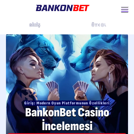
ÜYE OL
GIRIŞ
Giriş: Modern Oyun Platformunun Özellikleri
BankonBet Casino
İncelemesi