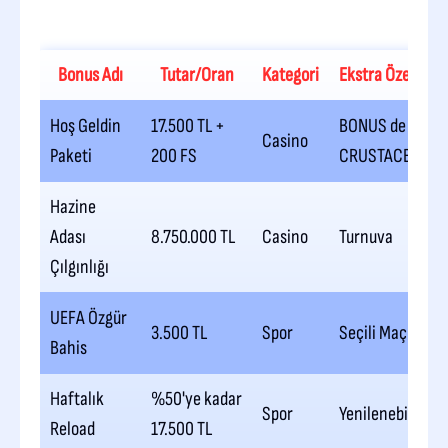
Bonus Adı
Tutar/Oran
Kategori
Ekstra Özellik
Hoş Geldin
17.500 TL +
BONUS de
Casino
Paketi
200 FS
CRUSTACEOS
Hazine
Adası
8.750.000 TL
Casino
Turnuva
Çılgınlığı
UEFA Özgür
3.500 TL
Spor
Seçili Maçlar
Bahis
Haftalık
%50'ye kadar
Spor
Yenilenebilir
Reload
17.500 TL