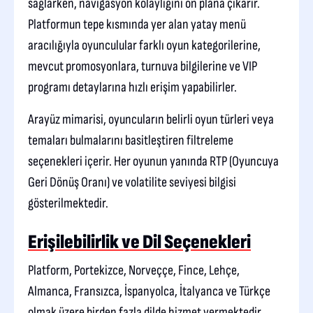
sağlarken, navigasyon kolaylığını ön plana çıkarır.
Platformun tepe kısmında yer alan yatay menü
aracılığıyla oyunculular farklı oyun kategorilerine,
mevcut promosyonlara, turnuva bilgilerine ve VIP
programı detaylarına hızlı erişim yapabilirler.
Arayüz mimarisi, oyuncuların belirli oyun türleri veya
temaları bulmalarını basitleştiren filtreleme
seçenekleri içerir. Her oyunun yanında RTP (Oyuncuya
Geri Dönüş Oranı) ve volatilite seviyesi bilgisi
gösterilmektedir.
Erişilebilirlik ve Dil Seçenekleri
Platform, Portekizce, Norveççe, Fince, Lehçe,
Almanca, Fransızca, İspanyolca, İtalyanca ve Türkçe
olmak üzere birden fazla dilde hizmet vermektedir.