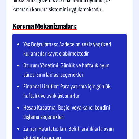
uluslararası güvenlik standartlarına uyumlu çok
katmanlı koruma sistemini uygulamaktadır.
Koruma Mekanizmaları:
Yaş Doğrulaması: Sadece on sekiz yaş üzeri
kullanıcılar kayıt olabilmektedir
Oturum Yönetimi: Günlük ve haftalık oyun
süresi sınırlaması seçenekleri
Finansal Limitler: Para yatırma için günlük,
haftalık ve aylık üst sınırlar
Hesap Kapatma: Geçici veya kalıcı kendini
dışlama seçenekleri
Zaman Hatırlatıcıları: Belirli aralıklarla oyun
aktivitesi uyarıları