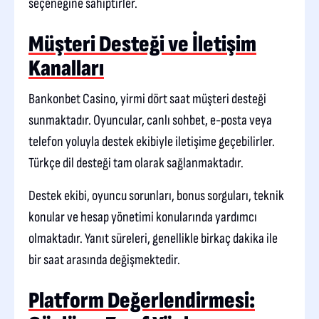
seçeneğine sahiptirler.
Müşteri Desteği ve İletişim
Kanalları
Bankonbet Casino, yirmi dört saat müşteri desteği
sunmaktadır. Oyuncular, canlı sohbet, e-posta veya
telefon yoluyla destek ekibiyle iletişime geçebilirler.
Türkçe dil desteği tam olarak sağlanmaktadır.
Destek ekibi, oyuncu sorunları, bonus sorguları, teknik
konular ve hesap yönetimi konularında yardımcı
olmaktadır. Yanıt süreleri, genellikle birkaç dakika ile
bir saat arasında değişmektedir.
Platform Değerlendirmesi: