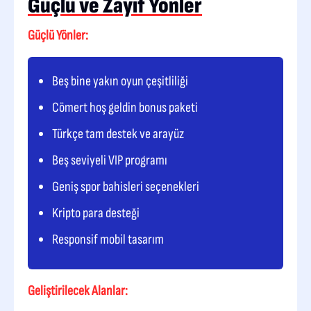
Güçlü ve Zayıf Yönler
Güçlü Yönler:
Beş bine yakın oyun çeşitliliği
Cömert hoş geldin bonus paketi
Türkçe tam destek ve arayüz
Beş seviyeli VIP programı
Geniş spor bahisleri seçenekleri
Kripto para desteği
Responsif mobil tasarım
Geliştirilecek Alanlar: