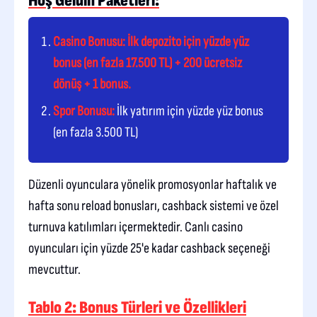
Hoş Geldin Paketleri:
Casino Bonusu: İlk depozito için yüzde yüz
bonus (en fazla 17.500 TL) + 200 ücretsiz
dönüş + 1 bonus.
Spor Bonusu:
İlk yatırım için yüzde yüz bonus
(en fazla 3.500 TL)
Düzenli oyunculara yönelik promosyonlar haftalık ve
hafta sonu reload bonusları, cashback sistemi ve özel
turnuva katılımları içermektedir. Canlı casino
oyuncuları için yüzde 25'e kadar cashback seçeneği
mevcuttur.
Tablo 2: Bonus Türleri ve Özellikleri