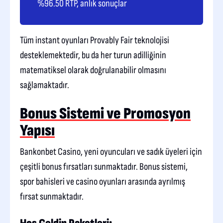
%96.50 RTP, anlık sonuçlar
Tüm instant oyunları Provably Fair teknolojisi
desteklemektedir, bu da her turun adilliğinin
matematiksel olarak doğrulanabilir olmasını
sağlamaktadır.
Bonus Sistemi ve Promosyon
Yapısı
Bankonbet Casino, yeni oyuncuları ve sadık üyeleri için
çeşitli bonus fırsatları sunmaktadır. Bonus sistemi,
spor bahisleri ve casino oyunları arasında ayrılmış
fırsat sunmaktadır.