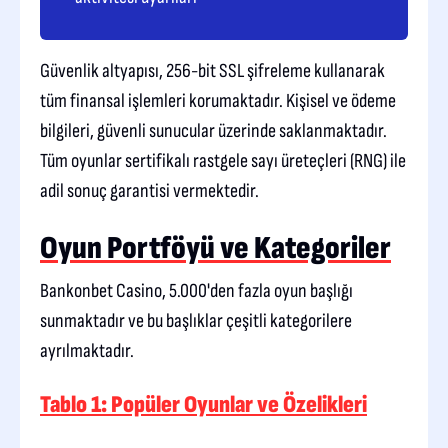
Güvenlik altyapısı, 256-bit SSL şifreleme kullanarak
tüm finansal işlemleri korumaktadır. Kişisel ve ödeme
bilgileri, güvenli sunucular üzerinde saklanmaktadır.
Tüm oyunlar sertifikalı rastgele sayı üreteçleri (RNG) ile
adil sonuç garantisi vermektedir.
Oyun Portföyü ve Kategoriler
Bankonbet Casino, 5.000'den fazla oyun başlığı
sunmaktadır ve bu başlıklar çeşitli kategorilere
ayrılmaktadır.
Tablo 1: Popüler Oyunlar ve Özelikleri