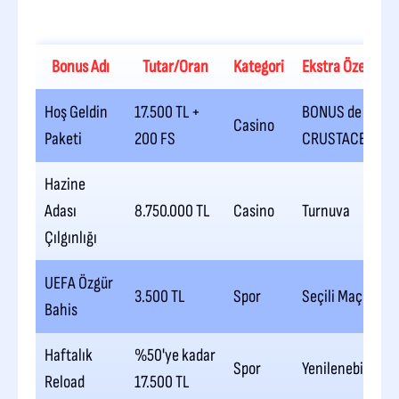
Bonus Adı
Tutar/Oran
Kategori
Ekstra Özellik
Hoş Geldin
17.500 TL +
BONUS de
Casino
Paketi
200 FS
CRUSTACEOS
Hazine
Adası
8.750.000 TL
Casino
Turnuva
Çılgınlığı
UEFA Özgür
3.500 TL
Spor
Seçili Maçlar
Bahis
Haftalık
%50'ye kadar
Spor
Yenilenebilir
Reload
17.500 TL