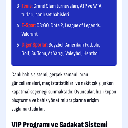
Tenis:
Grand Slam turnuvaları, ATP ve WTA
turları, canlı set bahisleri
E-Spor:
CS:GO, Dota 2, League of Legends,
Valorant
Diğer Sporlar:
Beyzbol, Amerikan Futbolu,
Golf, Su Topu, At Yarışı, Voleybol, Hentbol
Canlı bahis sistemi, gerçek zamanlı oran
güncellemeleri, maç istatistikleri ve nakit çıkış (erken
kapatma) seçeneği sunmaktadır. Oyuncular, hızlı kupon
oluşturma ve bahis yönetimi araçlarına erişim
sağlamaktadırlar.
VIP Programı ve Sadakat Sistemi