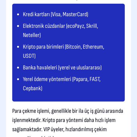
Kredi kartları (Visa, MasterCard)
Elektronik cüzdanlar (ecoPayz, Skrill,
Neteller)
Kripto para birimleri (Bitcoin, Ethereum,
USDT)
Banka havaleleri (yerel ve uluslararası)
Yerel ödeme yöntemleri (Papara, FAST,
Cepbank)
Para çekme işlemi, genellikle bir ila üç iş günü arasında
işlenmektedir. Kripto para yöntemi daha hızlı işlem
sağlamaktadır. VIP üyeler, hızlandırılmış çekim