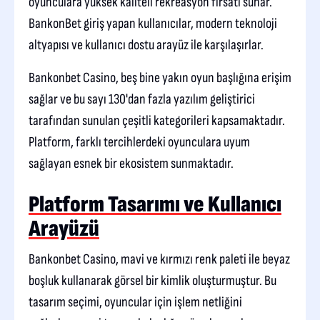
oyunculara yüksek kaliteli rekreasyon fırsatı sunar.
BankonBet giriş yapan kullanıcılar, modern teknoloji
altyapısı ve kullanıcı dostu arayüz ile karşılaşırlar.
Bankonbet Casino, beş bine yakın oyun başlığına erişim
sağlar ve bu sayı 130'dan fazla yazılım geliştirici
tarafından sunulan çeşitli kategorileri kapsamaktadır.
Platform, farklı tercihlerdeki oyunculara uyum
sağlayan esnek bir ekosistem sunmaktadır.
Platform Tasarımı ve Kullanıcı
Arayüzü
Bankonbet Casino, mavi ve kırmızı renk paleti ile beyaz
boşluk kullanarak görsel bir kimlik oluşturmuştur. Bu
tasarım seçimi, oyuncular için işlem netliğini