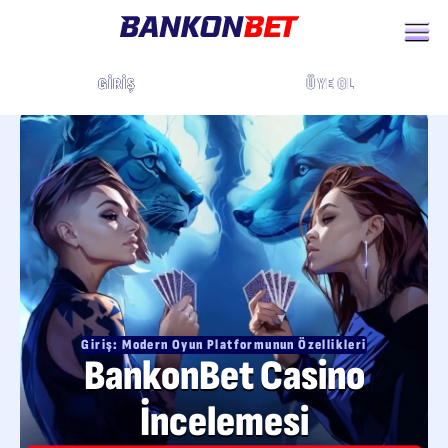
ÜYE OL
GIRIŞ
Giriş: Modern Oyun Platformunun Özellikleri
BankonBet Casino
İncelemesi