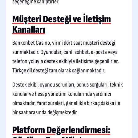
seçeneğine sahiptirler.
Müşteri Desteği ve İletişim
Kanalları
Bankonbet Casino, yirmi dört saat müşteri desteği
sunmaktadır. Oyuncular, canlı sohbet, e-posta veya
telefon yoluyla destek ekibiyle iletişime geçebilirler.
Türkçe dil desteği tam olarak sağlanmaktadır.
Destek ekibi, oyuncu sorunları, bonus sorguları, teknik
konular ve hesap yönetimi konularında yardımcı
olmaktadır. Yanıt süreleri, genellikle birkaç dakika ile
bir saat arasında değişmektedir.
Platform Değerlendirmesi: