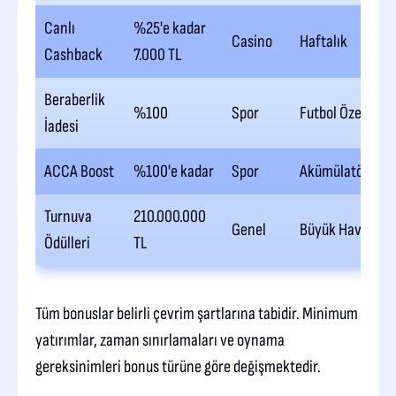
Canlı
%25'e kadar
Casino
Haftalık
Cashback
7.000 TL
Beraberlik
%100
Spor
Futbol Özel
İadesi
ACCA Boost
%100'e kadar
Spor
Akümülatör
Turnuva
210.000.000
Genel
Büyük Havuz
Ödülleri
TL
Tüm bonuslar belirli çevrim şartlarına tabidir. Minimum
yatırımlar, zaman sınırlamaları ve oynama
gereksinimleri bonus türüne göre değişmektedir.