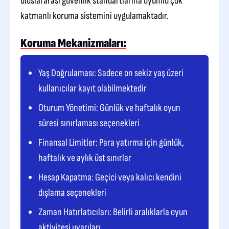
uluslararası güvenlik standartlarına uyumlu çok
katmanlı koruma sistemini uygulamaktadır.
Koruma Mekanizmaları:
Yaş Doğrulaması: Sadece on sekiz yaş üzeri
kullanıcılar kayıt olabilmektedir
Oturum Yönetimi: Günlük ve haftalık oyun
süresi sınırlaması seçenekleri
Finansal Limitler: Para yatırma için günlük,
haftalık ve aylık üst sınırlar
Hesap Kapatma: Geçici veya kalıcı kendini
dışlama seçenekleri
Zaman Hatırlatıcıları: Belirli aralıklarla oyun
aktivitesi uyarıları