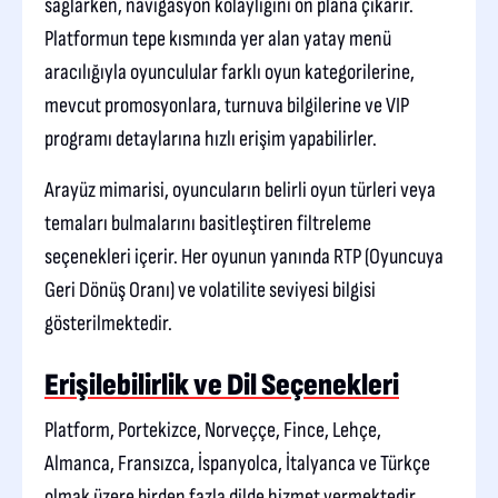
sağlarken, navigasyon kolaylığını ön plana çıkarır.
Platformun tepe kısmında yer alan yatay menü
aracılığıyla oyunculular farklı oyun kategorilerine,
mevcut promosyonlara, turnuva bilgilerine ve VIP
programı detaylarına hızlı erişim yapabilirler.
Arayüz mimarisi, oyuncuların belirli oyun türleri veya
temaları bulmalarını basitleştiren filtreleme
seçenekleri içerir. Her oyunun yanında RTP (Oyuncuya
Geri Dönüş Oranı) ve volatilite seviyesi bilgisi
gösterilmektedir.
Erişilebilirlik ve Dil Seçenekleri
Platform, Portekizce, Norveççe, Fince, Lehçe,
Almanca, Fransızca, İspanyolca, İtalyanca ve Türkçe
olmak üzere birden fazla dilde hizmet vermektedir.