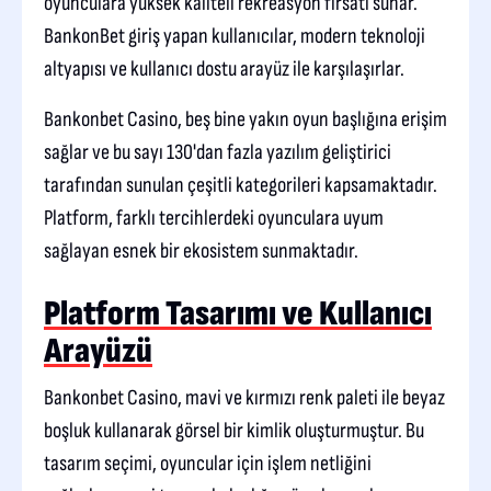
oyunculara yüksek kaliteli rekreasyon fırsatı sunar.
BankonBet giriş yapan kullanıcılar, modern teknoloji
altyapısı ve kullanıcı dostu arayüz ile karşılaşırlar.
Bankonbet Casino, beş bine yakın oyun başlığına erişim
sağlar ve bu sayı 130'dan fazla yazılım geliştirici
tarafından sunulan çeşitli kategorileri kapsamaktadır.
Platform, farklı tercihlerdeki oyunculara uyum
sağlayan esnek bir ekosistem sunmaktadır.
Platform Tasarımı ve Kullanıcı
Arayüzü
Bankonbet Casino, mavi ve kırmızı renk paleti ile beyaz
boşluk kullanarak görsel bir kimlik oluşturmuştur. Bu
tasarım seçimi, oyuncular için işlem netliğini