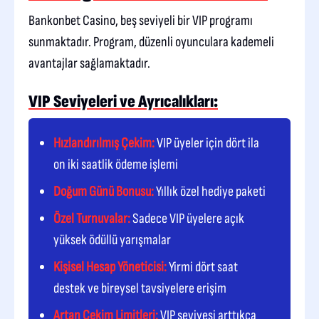
Bankonbet Casino, beş seviyeli bir VIP programı
sunmaktadır. Program, düzenli oyunculara kademeli
avantajlar sağlamaktadır.
VIP Seviyeleri ve Ayrıcalıkları:
Hızlandırılmış Çekim:
VIP üyeler için dört ila
on iki saatlik ödeme işlemi
Doğum Günü Bonusu:
Yıllık özel hediye paketi
Özel Turnuvalar:
Sadece VIP üyelere açık
yüksek ödüllü yarışmalar
Kişisel Hesap Yöneticisi:
Yirmi dört saat
destek ve bireysel tavsiyelere erişim
Artan Çekim Limitleri:
VIP seviyesi arttıkça