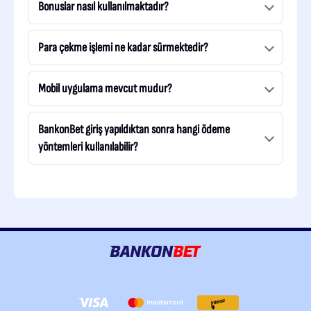
Bonuslar nasıl kullanılmaktadır?
Para çekme işlemi ne kadar sürmektedir?
Mobil uygulama mevcut mudur?
BankonBet giriş yapıldıktan sonra hangi ödeme
yöntemleri kullanılabilir?