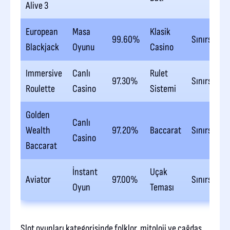
Alive 3
European
Masa
Klasik
99.60%
Sınırsız
Blackjack
Oyunu
Casino
Immersive
Canlı
Rulet
97.30%
Sınırsız
Roulette
Casino
Sistemi
Golden
Canlı
Wealth
97.20%
Baccarat
Sınırsız
Casino
Baccarat
İnstant
Uçak
Aviator
97.00%
Sınırsız
Oyun
Teması
Slot oyunları kategorisinde folklor, mitoloji ve çağdaş