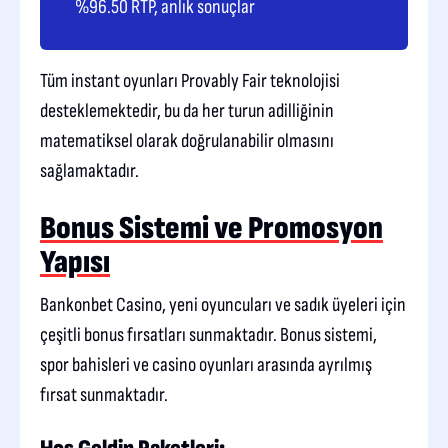
%96.50 RTP, anlık sonuçlar
Tüm instant oyunları Provably Fair teknolojisi
desteklemektedir, bu da her turun adilliğinin
matematiksel olarak doğrulanabilir olmasını
sağlamaktadır.
Bonus Sistemi ve Promosyon
Yapısı
Bankonbet Casino, yeni oyuncuları ve sadık üyeleri için
çeşitli bonus fırsatları sunmaktadır. Bonus sistemi,
spor bahisleri ve casino oyunları arasında ayrılmış
fırsat sunmaktadır.