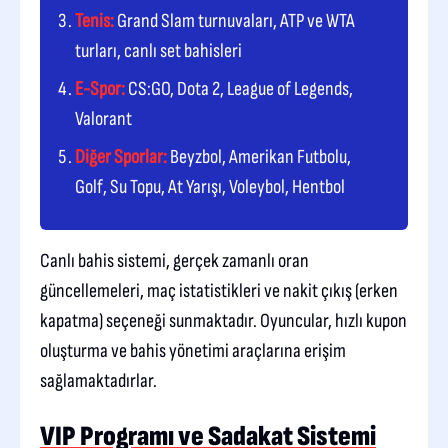
Tenis:
Grand Slam turnuvaları, ATP ve WTA
turları, canlı set bahisleri
E-Spor:
CS:GO, Dota 2, League of Legends,
Valorant
Diğer Sporlar:
Beyzbol, Amerikan Futbolu,
Golf, Su Topu, At Yarışı, Voleybol, Hentbol
Canlı bahis sistemi, gerçek zamanlı oran
güncellemeleri, maç istatistikleri ve nakit çıkış (erken
kapatma) seçeneği sunmaktadır. Oyuncular, hızlı kupon
oluşturma ve bahis yönetimi araçlarına erişim
sağlamaktadırlar.
VIP Programı ve Sadakat Sistemi