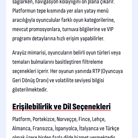
sağlarken, navigasyon kolaylığını ön plana çıkarır.
Platformun tepe kısmında yer alan yatay menü
aracılığıyla oyunculular farklı oyun kategorilerine,
mevcut promosyonlara, turnuva bilgilerine ve VIP
programı detaylarına hızlı erişim yapabilirler.
Arayüz mimarisi, oyuncuların belirli oyun türleri veya
temaları bulmalarını basitleştiren filtreleme
seçenekleri içerir. Her oyunun yanında RTP (Oyuncuya
Geri Dönüş Oranı) ve volatilite seviyesi bilgisi
gösterilmektedir.
Erişilebilirlik ve Dil Seçenekleri
Platform, Portekizce, Norveççe, Fince, Lehçe,
Almanca, Fransızca, İspanyolca, İtalyanca ve Türkçe
olmak üzere birden fazla dilde hizmet vermektedir.