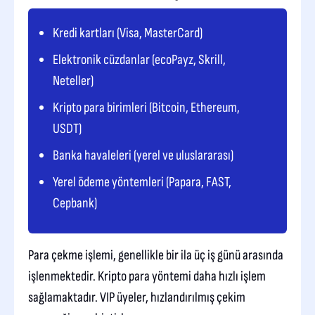
Kredi kartları (Visa, MasterCard)
Elektronik cüzdanlar (ecoPayz, Skrill,
Neteller)
Kripto para birimleri (Bitcoin, Ethereum,
USDT)
Banka havaleleri (yerel ve uluslararası)
Yerel ödeme yöntemleri (Papara, FAST,
Cepbank)
Para çekme işlemi, genellikle bir ila üç iş günü arasında
işlenmektedir. Kripto para yöntemi daha hızlı işlem
sağlamaktadır. VIP üyeler, hızlandırılmış çekim