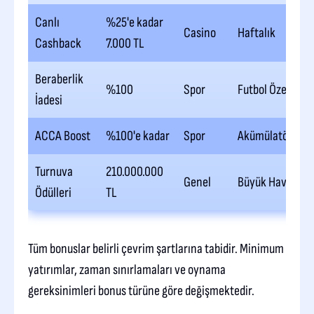
Canlı
%25'e kadar
Casino
Haftalık
Cashback
7.000 TL
Beraberlik
%100
Spor
Futbol Özel
İadesi
ACCA Boost
%100'e kadar
Spor
Akümülatör
Turnuva
210.000.000
Genel
Büyük Havuz
Ödülleri
TL
Tüm bonuslar belirli çevrim şartlarına tabidir. Minimum
yatırımlar, zaman sınırlamaları ve oynama
gereksinimleri bonus türüne göre değişmektedir.