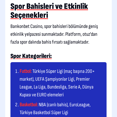
Spor Bahisleri ve Etkinlik
Seçenekleri
Bankonbet Casino, spor bahisleri bölümünde geniş
etkinlik yelpazesi sunmaktadır. Platform, otuz'dan
fazla spor dalında bahis fırsatı sağlamaktadır.
Spor Kategorileri:
Futbol:
Türkiye Süper Ligi (maç başına 200+
market), UEFA Şampiyonlar Ligi, Premier
League, La Liga, Bundesliga, Serie A, Dünya
Kupası ve EURO elemeleri
Basketbol:
NBA (canlı bahis), EuroLeague,
Türkiye Basketbol Süper Ligi