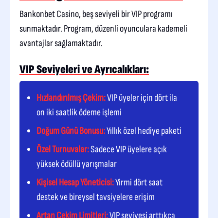
Bankonbet Casino, beş seviyeli bir VIP programı
sunmaktadır. Program, düzenli oyunculara kademeli
avantajlar sağlamaktadır.
VIP Seviyeleri ve Ayrıcalıkları:
Hızlandırılmış Çekim:
VIP üyeler için dört ila
on iki saatlik ödeme işlemi
Doğum Günü Bonusu:
Yıllık özel hediye paketi
Özel Turnuvalar:
Sadece VIP üyelere açık
yüksek ödüllü yarışmalar
Kişisel Hesap Yöneticisi:
Yirmi dört saat
destek ve bireysel tavsiyelere erişim
Artan Çekim Limitleri:
VIP seviyesi arttıkça