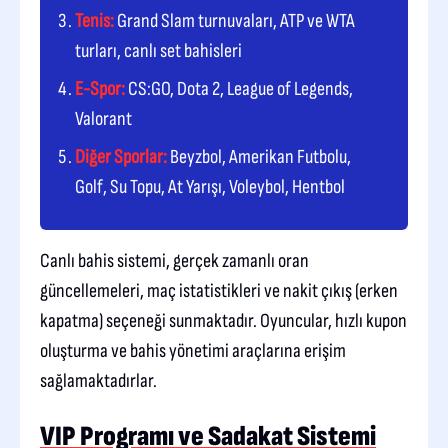
Tenis:
Grand Slam turnuvaları, ATP ve WTA
turları, canlı set bahisleri
E-Spor:
CS:GO, Dota 2, League of Legends,
Valorant
Diğer Sporlar:
Beyzbol, Amerikan Futbolu,
Golf, Su Topu, At Yarışı, Voleybol, Hentbol
Canlı bahis sistemi, gerçek zamanlı oran
güncellemeleri, maç istatistikleri ve nakit çıkış (erken
kapatma) seçeneği sunmaktadır. Oyuncular, hızlı kupon
oluşturma ve bahis yönetimi araçlarına erişim
sağlamaktadırlar.
VIP Programı ve Sadakat Sistemi