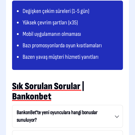
Değişken çekim süreleri (1-5 gün)
Yüksek çevrim şartları (x35)
Mobil uygulamanın olmaması
Bazı promosyonlarda oyun kısıtlamaları
Bazen yavaş müşteri hizmeti yanıtları
Sık Sorulan Sorular |
Bankonbet
BankonBet'te yeni oyunculara hangi bonuslar
sunuluyor?