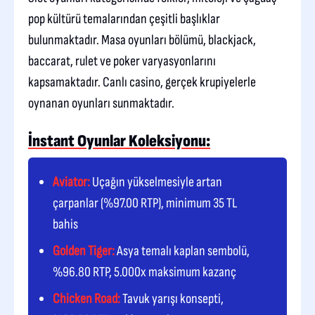
pop kültürü temalarından çeşitli başlıklar
bulunmaktadır. Masa oyunları bölümü, blackjack,
baccarat, rulet ve poker varyasyonlarını
kapsamaktadır. Canlı casino, gerçek krupiyelerle
oynanan oyunları sunmaktadır.
İnstant Oyunlar Koleksiyonu:
Aviator:
Uçağın yükselmesiyle artan
çarpanlar (%97.00 RTP), minimum 35 TL
bahis
Golden Tiger:
Asya temalı kaplan sembolü,
%96.80 RTP, 5.000x maksimum kazanç
Chicken Road:
Tavuk yarışı konsepti,