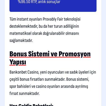
%96.50 RTP, anlık sonuçlar
Tüm instant oyunları Provably Fair teknolojisi
desteklemektedir, bu da her turun adilliğinin
matematiksel olarak doğrulanabilir olmasını
sağlamaktadır.
Bonus Sistemi ve Promosyon
Yapısı
Bankonbet Casino, yeni oyuncuları ve sadık üyeleri için
çeşitli bonus fırsatları sunmaktadır. Bonus sistemi,
spor bahisleri ve casino oyunları arasında ayrılmış
fırsat sunmaktadır.