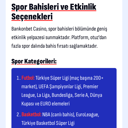
Spor Bahisleri ve Etkinlik
Seçenekleri
Bankonbet Casino, spor bahisleri bölümünde geniş
etkinlik yelpazesi sunmaktadır. Platform, otuz'dan
fazla spor dalında bahis fırsatı sağlamaktadır.
Spor Kategorileri:
Futbol:
Türkiye Süper Ligi (maç başına 200+
market), UEFA Şampiyonlar Ligi, Premier
League, La Liga, Bundesliga, Serie A, Dünya
Kupası ve EURO elemeleri
Basketbol:
NBA (canlı bahis), EuroLeague,
Türkiye Basketbol Süper Ligi