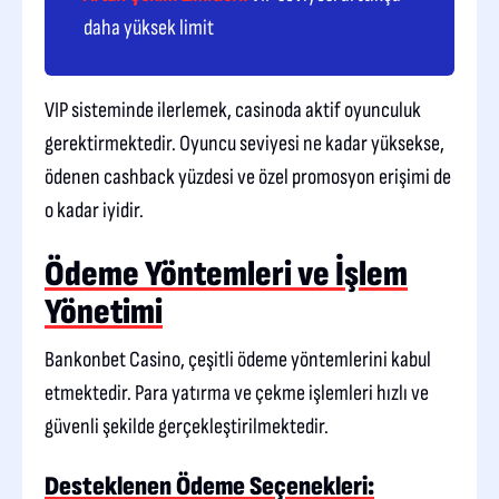
daha yüksek limit
VIP sisteminde ilerlemek, casinoda aktif oyunculuk
gerektirmektedir. Oyuncu seviyesi ne kadar yüksekse,
ödenen cashback yüzdesi ve özel promosyon erişimi de
o kadar iyidir.
Ödeme Yöntemleri ve İşlem
Yönetimi
Bankonbet Casino, çeşitli ödeme yöntemlerini kabul
etmektedir. Para yatırma ve çekme işlemleri hızlı ve
güvenli şekilde gerçekleştirilmektedir.
Desteklenen Ödeme Seçenekleri: