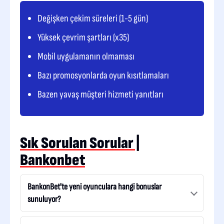
Değişken çekim süreleri (1-5 gün)
Yüksek çevrim şartları (x35)
Mobil uygulamanın olmaması
Bazı promosyonlarda oyun kısıtlamaları
Bazen yavaş müşteri hizmeti yanıtları
Sık Sorulan Sorular |
Bankonbet
BankonBet'te yeni oyunculara hangi bonuslar
sunuluyor?