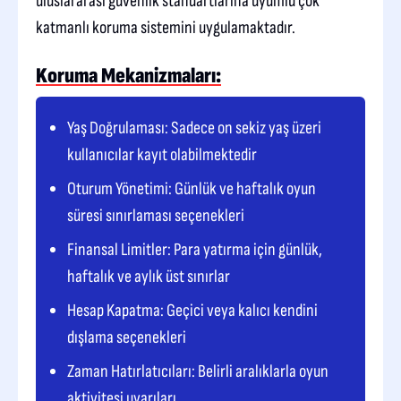
uluslararası güvenlik standartlarına uyumlu çok
katmanlı koruma sistemini uygulamaktadır.
Koruma Mekanizmaları:
Yaş Doğrulaması: Sadece on sekiz yaş üzeri
kullanıcılar kayıt olabilmektedir
Oturum Yönetimi: Günlük ve haftalık oyun
süresi sınırlaması seçenekleri
Finansal Limitler: Para yatırma için günlük,
haftalık ve aylık üst sınırlar
Hesap Kapatma: Geçici veya kalıcı kendini
dışlama seçenekleri
Zaman Hatırlatıcıları: Belirli aralıklarla oyun
aktivitesi uyarıları