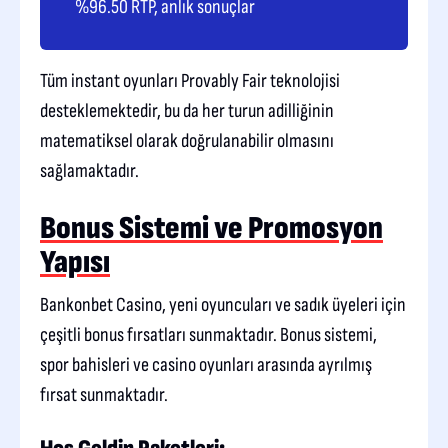
%96.50 RTP, anlık sonuçlar
Tüm instant oyunları Provably Fair teknolojisi
desteklemektedir, bu da her turun adilliğinin
matematiksel olarak doğrulanabilir olmasını
sağlamaktadır.
Bonus Sistemi ve Promosyon
Yapısı
Bankonbet Casino, yeni oyuncuları ve sadık üyeleri için
çeşitli bonus fırsatları sunmaktadır. Bonus sistemi,
spor bahisleri ve casino oyunları arasında ayrılmış
fırsat sunmaktadır.