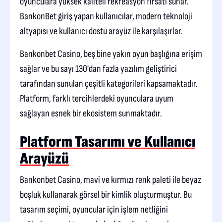
oyunculara yüksek kaliteli rekreasyon fırsatı sunar.
BankonBet giriş yapan kullanıcılar, modern teknoloji
altyapısı ve kullanıcı dostu arayüz ile karşılaşırlar.
Bankonbet Casino, beş bine yakın oyun başlığına erişim
sağlar ve bu sayı 130'dan fazla yazılım geliştirici
tarafından sunulan çeşitli kategorileri kapsamaktadır.
Platform, farklı tercihlerdeki oyunculara uyum
sağlayan esnek bir ekosistem sunmaktadır.
Platform Tasarımı ve Kullanıcı
Arayüzü
Bankonbet Casino, mavi ve kırmızı renk paleti ile beyaz
boşluk kullanarak görsel bir kimlik oluşturmuştur. Bu
tasarım seçimi, oyuncular için işlem netliğini