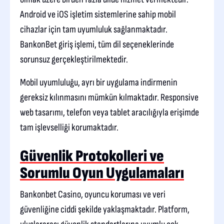
Android ve iOS işletim sistemlerine sahip mobil
cihazlar için tam uyumluluk sağlanmaktadır.
BankonBet giriş işlemi, tüm dil seçeneklerinde
sorunsuz gerçekleştirilmektedir.
Mobil uyumluluğu, ayrı bir uygulama indirmenin
gereksiz kılınmasını mümkün kılmaktadır. Responsive
web tasarımı, telefon veya tablet aracılığıyla erişimde
tam işlevselliği korumaktadır.
Güvenlik Protokolleri ve
Sorumlu Oyun Uygulamaları
Bankonbet Casino, oyuncu koruması ve veri
güvenliğine ciddi şekilde yaklaşmaktadır. Platform,