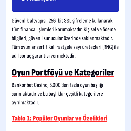
Güvenlik altyapısı, 256-bit SSL şifreleme kullanarak
tüm finansal işlemleri korumaktadır. Kişisel ve ödeme
bilgileri, güvenli sunucular üzerinde saklanmaktadır.
Tüm oyunlar sertifikalı rastgele sayı üreteçleri (RNG) ile
adil sonuç garantisi vermektedir.
Oyun Portföyü ve Kategoriler
Bankonbet Casino, 5.000'den fazla oyun başlığı
sunmaktadır ve bu başlıklar çeşitli kategorilere
ayrılmaktadır.
Tablo 1: Popüler Oyunlar ve Özelikleri