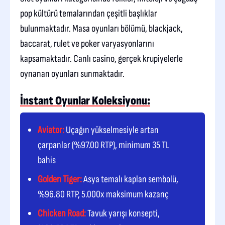
pop kültürü temalarından çeşitli başlıklar
bulunmaktadır. Masa oyunları bölümü, blackjack,
baccarat, rulet ve poker varyasyonlarını
kapsamaktadır. Canlı casino, gerçek krupiyelerle
oynanan oyunları sunmaktadır.
İnstant Oyunlar Koleksiyonu:
Aviator:
Uçağın yükselmesiyle artan
çarpanlar (%97.00 RTP), minimum 35 TL
bahis
Golden Tiger:
Asya temalı kaplan sembolü,
%96.80 RTP, 5.000x maksimum kazanç
Chicken Road:
Tavuk yarışı konsepti,