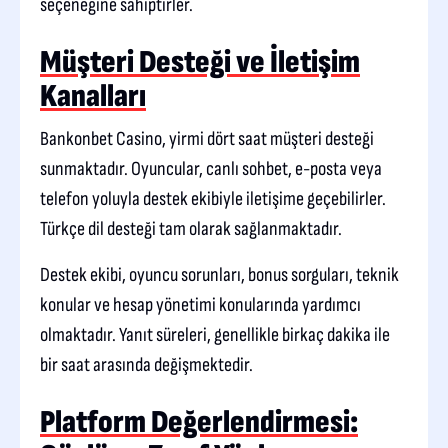
seçeneğine sahiptirler.
Müşteri Desteği ve İletişim
Kanalları
Bankonbet Casino, yirmi dört saat müşteri desteği
sunmaktadır. Oyuncular, canlı sohbet, e-posta veya
telefon yoluyla destek ekibiyle iletişime geçebilirler.
Türkçe dil desteği tam olarak sağlanmaktadır.
Destek ekibi, oyuncu sorunları, bonus sorguları, teknik
konular ve hesap yönetimi konularında yardımcı
olmaktadır. Yanıt süreleri, genellikle birkaç dakika ile
bir saat arasında değişmektedir.
Platform Değerlendirmesi: