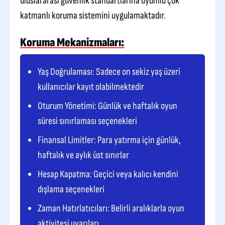
uluslararası güvenlik standartlarına uyumlu çok
katmanlı koruma sistemini uygulamaktadır.
Koruma Mekanizmaları:
Yaş Doğrulaması: Sadece on sekiz yaş üzeri
kullanıcılar kayıt olabilmektedir
Oturum Yönetimi: Günlük ve haftalık oyun
süresi sınırlaması seçenekleri
Finansal Limitler: Para yatırma için günlük,
haftalık ve aylık üst sınırlar
Hesap Kapatma: Geçici veya kalıcı kendini
dışlama seçenekleri
Zaman Hatırlatıcıları: Belirli aralıklarla oyun
aktivitesi uyarıları