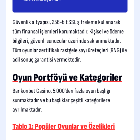
Güvenlik altyapısı, 256-bit SSL şifreleme kullanarak
tüm finansal işlemleri korumaktadır. Kişisel ve ödeme
bilgileri, güvenli sunucular üzerinde saklanmaktadır.
Tüm oyunlar sertifikalı rastgele sayı üreteçleri (RNG) ile
adil sonuç garantisi vermektedir.
Oyun Portföyü ve Kategoriler
Bankonbet Casino, 5.000'den fazla oyun başlığı
sunmaktadır ve bu başlıklar çeşitli kategorilere
ayrılmaktadır.
Tablo 1: Popüler Oyunlar ve Özelikleri