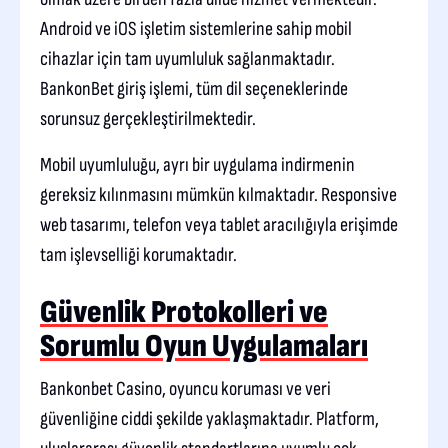
Android ve iOS işletim sistemlerine sahip mobil
cihazlar için tam uyumluluk sağlanmaktadır.
BankonBet giriş işlemi, tüm dil seçeneklerinde
sorunsuz gerçekleştirilmektedir.
Mobil uyumluluğu, ayrı bir uygulama indirmenin
gereksiz kılınmasını mümkün kılmaktadır. Responsive
web tasarımı, telefon veya tablet aracılığıyla erişimde
tam işlevselliği korumaktadır.
Güvenlik Protokolleri ve
Sorumlu Oyun Uygulamaları
Bankonbet Casino, oyuncu koruması ve veri
güvenliğine ciddi şekilde yaklaşmaktadır. Platform,