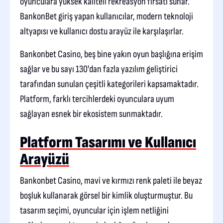
oyunculara yüksek kaliteli rekreasyon fırsatı sunar.
BankonBet giriş yapan kullanıcılar, modern teknoloji
altyapısı ve kullanıcı dostu arayüz ile karşılaşırlar.
Bankonbet Casino, beş bine yakın oyun başlığına erişim
sağlar ve bu sayı 130'dan fazla yazılım geliştirici
tarafından sunulan çeşitli kategorileri kapsamaktadır.
Platform, farklı tercihlerdeki oyunculara uyum
sağlayan esnek bir ekosistem sunmaktadır.
Platform Tasarımı ve Kullanıcı
Arayüzü
Bankonbet Casino, mavi ve kırmızı renk paleti ile beyaz
boşluk kullanarak görsel bir kimlik oluşturmuştur. Bu
tasarım seçimi, oyuncular için işlem netliğini