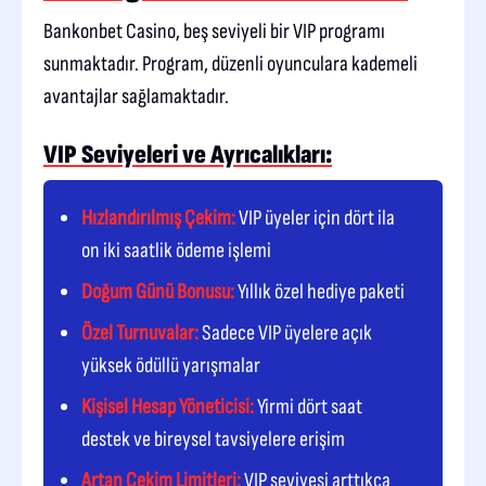
Bankonbet Casino, beş seviyeli bir VIP programı
sunmaktadır. Program, düzenli oyunculara kademeli
avantajlar sağlamaktadır.
VIP Seviyeleri ve Ayrıcalıkları:
Hızlandırılmış Çekim:
VIP üyeler için dört ila
on iki saatlik ödeme işlemi
Doğum Günü Bonusu:
Yıllık özel hediye paketi
Özel Turnuvalar:
Sadece VIP üyelere açık
yüksek ödüllü yarışmalar
Kişisel Hesap Yöneticisi:
Yirmi dört saat
destek ve bireysel tavsiyelere erişim
Artan Çekim Limitleri:
VIP seviyesi arttıkça