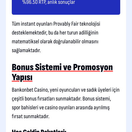
%96.50 RTP, anlık sonuçlar
Tüm instant oyunları Provably Fair teknolojisi
desteklemektedir, bu da her turun adilliğinin
matematiksel olarak doğrulanabilir olmasını
sağlamaktadır.
Bonus Sistemi ve Promosyon
Yapısı
Bankonbet Casino, yeni oyuncuları ve sadık üyeleri için
çeşitli bonus fırsatları sunmaktadır. Bonus sistemi,
spor bahisleri ve casino oyunları arasında ayrılmış
fırsat sunmaktadır.