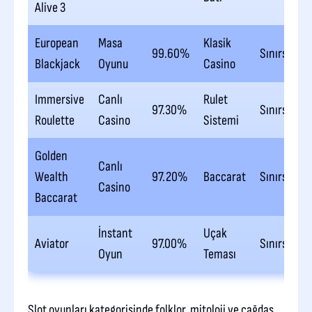
Alive 3
European
Masa
Klasik
99.60%
Sınırsız
Blackjack
Oyunu
Casino
Immersive
Canlı
Rulet
97.30%
Sınırsız
Roulette
Casino
Sistemi
Golden
Canlı
Wealth
97.20%
Baccarat
Sınırsız
Casino
Baccarat
İnstant
Uçak
Aviator
97.00%
Sınırsız
Oyun
Teması
Slot oyunları kategorisinde folklor, mitoloji ve çağdaş