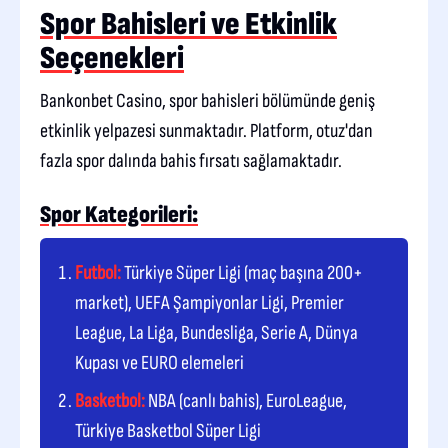
Spor Bahisleri ve Etkinlik
Seçenekleri
Bankonbet Casino, spor bahisleri bölümünde geniş
etkinlik yelpazesi sunmaktadır. Platform, otuz'dan
fazla spor dalında bahis fırsatı sağlamaktadır.
Spor Kategorileri:
Futbol:
Türkiye Süper Ligi (maç başına 200+
market), UEFA Şampiyonlar Ligi, Premier
League, La Liga, Bundesliga, Serie A, Dünya
Kupası ve EURO elemeleri
Basketbol:
NBA (canlı bahis), EuroLeague,
Türkiye Basketbol Süper Ligi