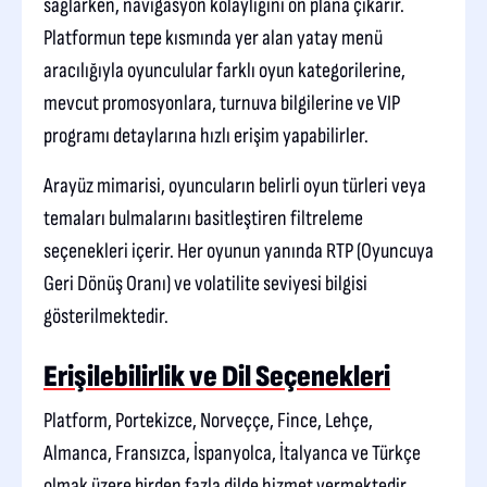
sağlarken, navigasyon kolaylığını ön plana çıkarır.
Platformun tepe kısmında yer alan yatay menü
aracılığıyla oyunculular farklı oyun kategorilerine,
mevcut promosyonlara, turnuva bilgilerine ve VIP
programı detaylarına hızlı erişim yapabilirler.
Arayüz mimarisi, oyuncuların belirli oyun türleri veya
temaları bulmalarını basitleştiren filtreleme
seçenekleri içerir. Her oyunun yanında RTP (Oyuncuya
Geri Dönüş Oranı) ve volatilite seviyesi bilgisi
gösterilmektedir.
Erişilebilirlik ve Dil Seçenekleri
Platform, Portekizce, Norveççe, Fince, Lehçe,
Almanca, Fransızca, İspanyolca, İtalyanca ve Türkçe
olmak üzere birden fazla dilde hizmet vermektedir.