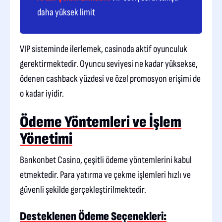
daha yüksek limit
VIP sisteminde ilerlemek, casinoda aktif oyunculuk
gerektirmektedir. Oyuncu seviyesi ne kadar yüksekse,
ödenen cashback yüzdesi ve özel promosyon erişimi de
o kadar iyidir.
Ödeme Yöntemleri ve İşlem
Yönetimi
Bankonbet Casino, çeşitli ödeme yöntemlerini kabul
etmektedir. Para yatırma ve çekme işlemleri hızlı ve
güvenli şekilde gerçekleştirilmektedir.
Desteklenen Ödeme Seçenekleri: