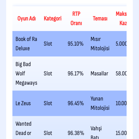
RTP
Maksimum
Oyun Adı
Kategori
Teması
Oranı
Kazanç
Book of Ra
Mısır
Slot
95.10%
5.000x
Deluxe
Mitolojisi
Big Bad
Wolf
Slot
96.17%
Masallar
58.000x
Megaways
Yunan
Le Zeus
Slot
96.45%
10.000x
Mitolojisi
Wanted
Vahşi
Dead or
Slot
96.38%
15.000x
Batı