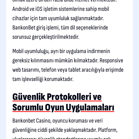
Android ve iOS işletim sistemlerine sahip mobil
cihazlar için tam uyumluluk sağlanmaktadır.
BankonBet giriş işlemi, tüm dil seçeneklerinde
sorunsuz gerçekleştirilmektedir.
Mobil uyumluluğu, ayrı bir uygulama indirmenin
gereksiz kılınmasını mümkün kılmaktadır. Responsive
web tasarımı, telefon veya tablet aracılığıyla erişimde
tam işlevselliği korumaktadır.
Güvenlik Protokolleri ve
Sorumlu Oyun Uygulamaları
Bankonbet Casino, oyuncu koruması ve veri
güvenliğine ciddi şekilde yaklaşmaktadır. Platform,