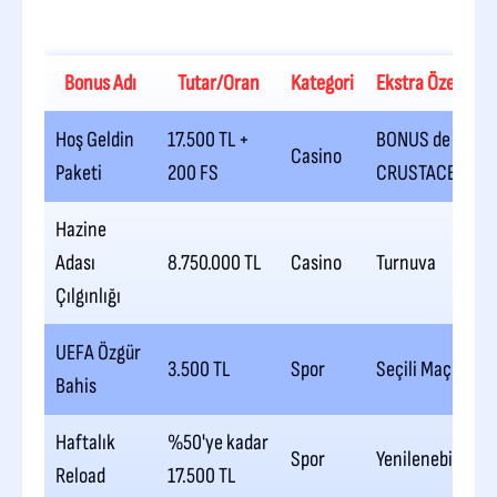
Bonus Adı
Tutar/Oran
Kategori
Ekstra Özellik
Hoş Geldin
17.500 TL +
BONUS de
Casino
Paketi
200 FS
CRUSTACEOS
Hazine
Adası
8.750.000 TL
Casino
Turnuva
Çılgınlığı
UEFA Özgür
3.500 TL
Spor
Seçili Maçlar
Bahis
Haftalık
%50'ye kadar
Spor
Yenilenebilir
Reload
17.500 TL