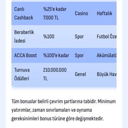
Canlı
%25'e kadar
Casino
Haftalık
Cashback
7.000 TL
Beraberlik
%100
Spor
Futbol Özel
İadesi
ACCA Boost
%100'e kadar
Spor
Akümülatör
Turnuva
210.000.000
Genel
Büyük Havuz
Ödülleri
TL
Tüm bonuslar belirli çevrim şartlarına tabidir. Minimum
yatırımlar, zaman sınırlamaları ve oynama
gereksinimleri bonus türüne göre değişmektedir.