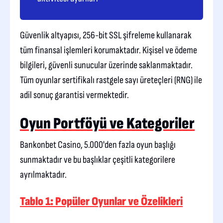
Güvenlik altyapısı, 256-bit SSL şifreleme kullanarak
tüm finansal işlemleri korumaktadır. Kişisel ve ödeme
bilgileri, güvenli sunucular üzerinde saklanmaktadır.
Tüm oyunlar sertifikalı rastgele sayı üreteçleri (RNG) ile
adil sonuç garantisi vermektedir.
Oyun Portföyü ve Kategoriler
Bankonbet Casino, 5.000'den fazla oyun başlığı
sunmaktadır ve bu başlıklar çeşitli kategorilere
ayrılmaktadır.
Tablo 1: Popüler Oyunlar ve Özelikleri