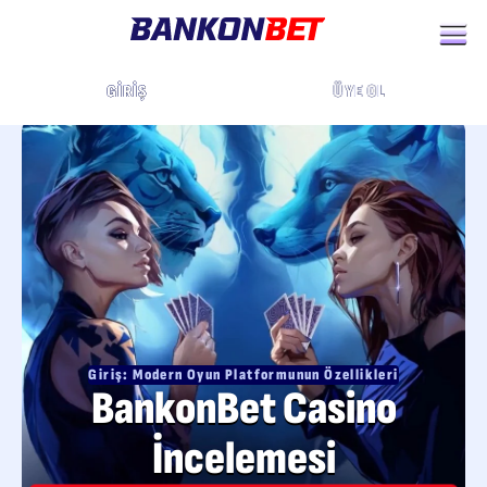
ÜYE OL
GIRIŞ
Giriş: Modern Oyun Platformunun Özellikleri
BankonBet Casino
İncelemesi