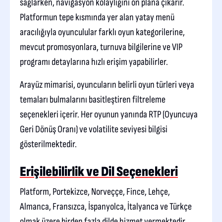
sağlarken, navigasyon kolaylığını ön plana çıkarır.
Platformun tepe kısmında yer alan yatay menü
aracılığıyla oyunculular farklı oyun kategorilerine,
mevcut promosyonlara, turnuva bilgilerine ve VIP
programı detaylarına hızlı erişim yapabilirler.
Arayüz mimarisi, oyuncuların belirli oyun türleri veya
temaları bulmalarını basitleştiren filtreleme
seçenekleri içerir. Her oyunun yanında RTP (Oyuncuya
Geri Dönüş Oranı) ve volatilite seviyesi bilgisi
gösterilmektedir.
Erişilebilirlik ve Dil Seçenekleri
Platform, Portekizce, Norveççe, Fince, Lehçe,
Almanca, Fransızca, İspanyolca, İtalyanca ve Türkçe
olmak üzere birden fazla dilde hizmet vermektedir.