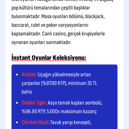
pop kültürü temalarından çeşitli başlıklar
bulunmaktadır. Masa oyunları bölümü, blackjack,
baccarat, rulet ve poker varyasyonlarını
kapsamaktadır. Canlı casino, gerçek krupiyelerle
oynanan oyunları sunmaktadır.
İnstant Oyunlar Koleksiyonu:
Aviator:
Uçağın yükselmesiyle artan
çarpanlar (%97.00 RTP), minimum 35 TL
bahis
Golden Tiger:
Asya temalı kaplan sembolü,
%96.80 RTP, 5.000x maksimum kazanç
Chicken Road:
Tavuk yarışı konsepti,