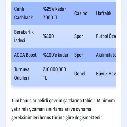
Canlı
%25'e kadar
Casino
Haftalık
Cashback
7.000 TL
Beraberlik
%100
Spor
Futbol Özel
İadesi
ACCA Boost
%100'e kadar
Spor
Akümülatör
Turnuva
210.000.000
Genel
Büyük Havuz
Ödülleri
TL
Tüm bonuslar belirli çevrim şartlarına tabidir. Minimum
yatırımlar, zaman sınırlamaları ve oynama
gereksinimleri bonus türüne göre değişmektedir.