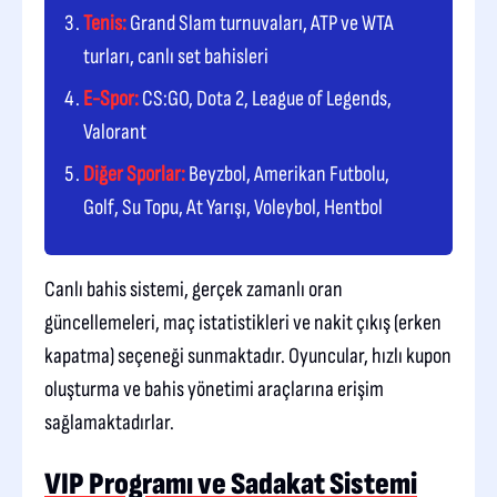
Tenis:
Grand Slam turnuvaları, ATP ve WTA
turları, canlı set bahisleri
E-Spor:
CS:GO, Dota 2, League of Legends,
Valorant
Diğer Sporlar:
Beyzbol, Amerikan Futbolu,
Golf, Su Topu, At Yarışı, Voleybol, Hentbol
Canlı bahis sistemi, gerçek zamanlı oran
güncellemeleri, maç istatistikleri ve nakit çıkış (erken
kapatma) seçeneği sunmaktadır. Oyuncular, hızlı kupon
oluşturma ve bahis yönetimi araçlarına erişim
sağlamaktadırlar.
VIP Programı ve Sadakat Sistemi