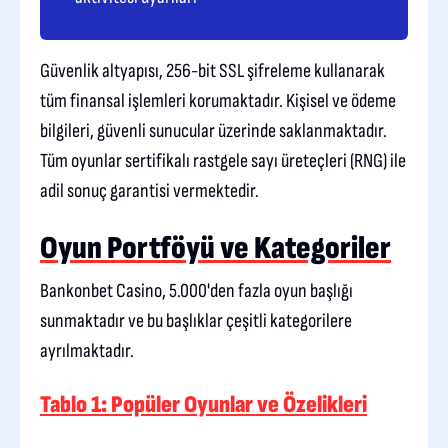
Güvenlik altyapısı, 256-bit SSL şifreleme kullanarak
tüm finansal işlemleri korumaktadır. Kişisel ve ödeme
bilgileri, güvenli sunucular üzerinde saklanmaktadır.
Tüm oyunlar sertifikalı rastgele sayı üreteçleri (RNG) ile
adil sonuç garantisi vermektedir.
Oyun Portföyü ve Kategoriler
Bankonbet Casino, 5.000'den fazla oyun başlığı
sunmaktadır ve bu başlıklar çeşitli kategorilere
ayrılmaktadır.
Tablo 1: Popüler Oyunlar ve Özelikleri