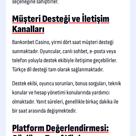
seçeneğine sahiptirler.
Müşteri Desteği ve İletişim
Kanalları
Bankonbet Casino, yirmi dört saat müşteri desteği
sunmaktadır. Oyuncular, canlı sohbet, e-posta veya
telefon yoluyla destek ekibiyle iletişime geçebilirler.
Türkçe dil desteği tam olarak sağlanmaktadır.
Destek ekibi, oyuncu sorunları, bonus sorguları, teknik
konular ve hesap yönetimi konularında yardımcı
olmaktadır. Yanıt süreleri, genellikle birkaç dakika ile
bir saat arasında değişmektedir.
Platform Değerlendirmesi: