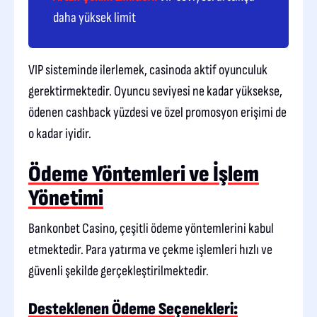
daha yüksek limit
VIP sisteminde ilerlemek, casinoda aktif oyunculuk
gerektirmektedir. Oyuncu seviyesi ne kadar yüksekse,
ödenen cashback yüzdesi ve özel promosyon erişimi de
o kadar iyidir.
Ödeme Yöntemleri ve İşlem
Yönetimi
Bankonbet Casino, çeşitli ödeme yöntemlerini kabul
etmektedir. Para yatırma ve çekme işlemleri hızlı ve
güvenli şekilde gerçekleştirilmektedir.
Desteklenen Ödeme Seçenekleri: