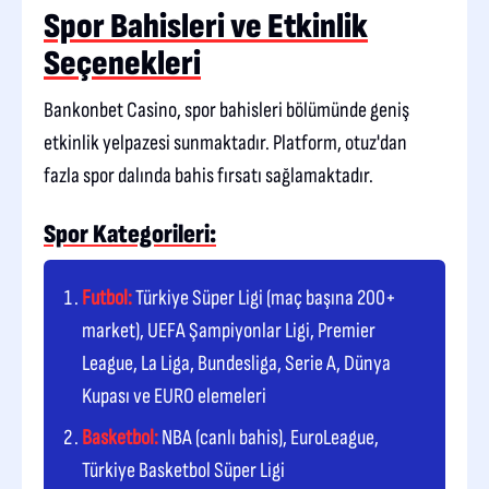
Spor Bahisleri ve Etkinlik
Seçenekleri
Bankonbet Casino, spor bahisleri bölümünde geniş
etkinlik yelpazesi sunmaktadır. Platform, otuz'dan
fazla spor dalında bahis fırsatı sağlamaktadır.
Spor Kategorileri:
Futbol:
Türkiye Süper Ligi (maç başına 200+
market), UEFA Şampiyonlar Ligi, Premier
League, La Liga, Bundesliga, Serie A, Dünya
Kupası ve EURO elemeleri
Basketbol:
NBA (canlı bahis), EuroLeague,
Türkiye Basketbol Süper Ligi