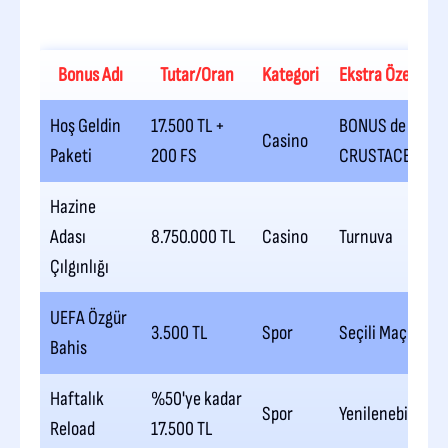
Bonus Adı
Tutar/Oran
Kategori
Ekstra Özellik
Hoş Geldin
17.500 TL +
BONUS de
Casino
Paketi
200 FS
CRUSTACEOS
Hazine
Adası
8.750.000 TL
Casino
Turnuva
Çılgınlığı
UEFA Özgür
3.500 TL
Spor
Seçili Maçlar
Bahis
Haftalık
%50'ye kadar
Spor
Yenilenebilir
Reload
17.500 TL