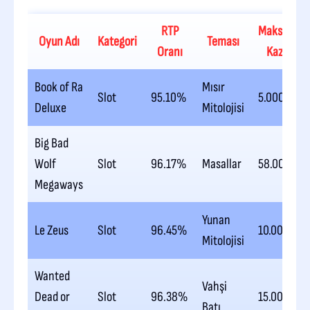
RTP
Maksimum
Oyun Adı
Kategori
Teması
Oranı
Kazanç
Book of Ra
Mısır
Slot
95.10%
5.000x
Deluxe
Mitolojisi
Big Bad
Wolf
Slot
96.17%
Masallar
58.000x
Megaways
Yunan
Le Zeus
Slot
96.45%
10.000x
Mitolojisi
Wanted
Vahşi
Dead or
Slot
96.38%
15.000x
Batı