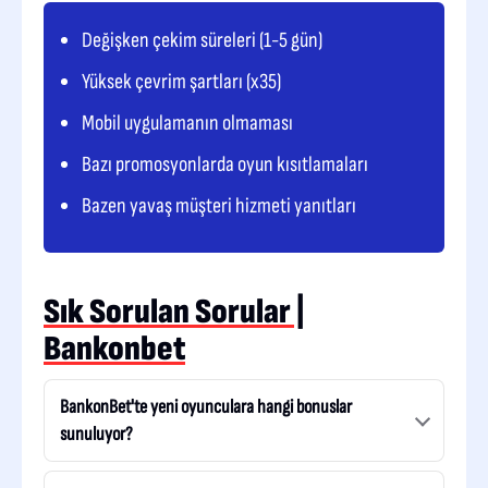
Değişken çekim süreleri (1-5 gün)
Yüksek çevrim şartları (x35)
Mobil uygulamanın olmaması
Bazı promosyonlarda oyun kısıtlamaları
Bazen yavaş müşteri hizmeti yanıtları
Sık Sorulan Sorular |
Bankonbet
BankonBet'te yeni oyunculara hangi bonuslar
sunuluyor?