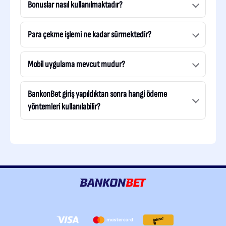
Bonuslar nasıl kullanılmaktadır?
Para çekme işlemi ne kadar sürmektedir?
Mobil uygulama mevcut mudur?
BankonBet giriş yapıldıktan sonra hangi ödeme
yöntemleri kullanılabilir?