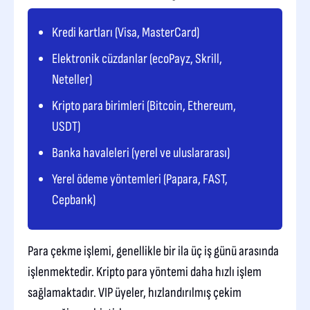
Kredi kartları (Visa, MasterCard)
Elektronik cüzdanlar (ecoPayz, Skrill,
Neteller)
Kripto para birimleri (Bitcoin, Ethereum,
USDT)
Banka havaleleri (yerel ve uluslararası)
Yerel ödeme yöntemleri (Papara, FAST,
Cepbank)
Para çekme işlemi, genellikle bir ila üç iş günü arasında
işlenmektedir. Kripto para yöntemi daha hızlı işlem
sağlamaktadır. VIP üyeler, hızlandırılmış çekim