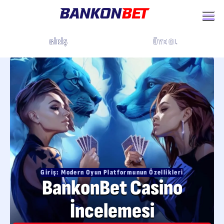
ÜYE OL
GIRIŞ
Giriş: Modern Oyun Platformunun Özellikleri
BankonBet Casino
İncelemesi