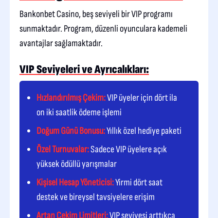
Bankonbet Casino, beş seviyeli bir VIP programı
sunmaktadır. Program, düzenli oyunculara kademeli
avantajlar sağlamaktadır.
VIP Seviyeleri ve Ayrıcalıkları:
Hızlandırılmış Çekim:
VIP üyeler için dört ila
on iki saatlik ödeme işlemi
Doğum Günü Bonusu:
Yıllık özel hediye paketi
Özel Turnuvalar:
Sadece VIP üyelere açık
yüksek ödüllü yarışmalar
Kişisel Hesap Yöneticisi:
Yirmi dört saat
destek ve bireysel tavsiyelere erişim
Artan Çekim Limitleri:
VIP seviyesi arttıkça