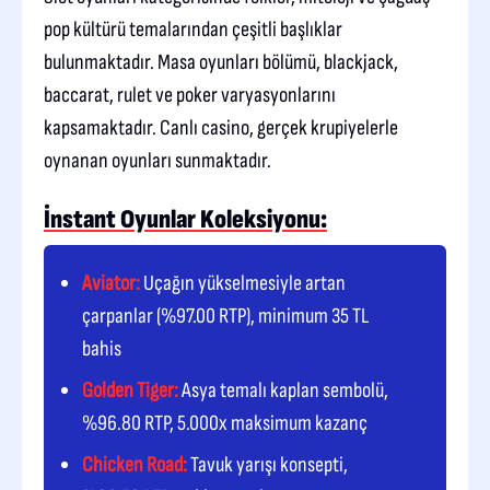
pop kültürü temalarından çeşitli başlıklar
bulunmaktadır. Masa oyunları bölümü, blackjack,
baccarat, rulet ve poker varyasyonlarını
kapsamaktadır. Canlı casino, gerçek krupiyelerle
oynanan oyunları sunmaktadır.
İnstant Oyunlar Koleksiyonu:
Aviator:
Uçağın yükselmesiyle artan
çarpanlar (%97.00 RTP), minimum 35 TL
bahis
Golden Tiger:
Asya temalı kaplan sembolü,
%96.80 RTP, 5.000x maksimum kazanç
Chicken Road:
Tavuk yarışı konsepti,