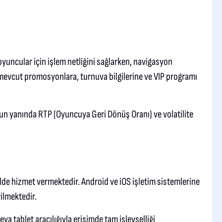
oyuncular için işlem netliğini sağlarken, navigasyon
, mevcut promosyonlara, turnuva bilgilerine ve VIP programı
unun yanında RTP (Oyuncuya Geri Dönüş Oranı) ve volatilite
lde hizmet vermektedir. Android ve iOS işletim sistemlerine
ilmektedir.
 tablet aracılığıyla erişimde tam işlevselliği