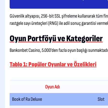
Güvenlik altyapısı, 256-bit SSL şifreleme kullanarak tüm fin
rastgele sayı üreteçleri (RNG) ile adil sonuç garantisi verme
Oyun Portföyü ve Kategoriler
Bankonbet Casino, 5.000'den fazla oyun başlığı sunmaktadır v
Tablo 1: Popüler Oyunlar ve Özelikleri
Oyun Adı
Book of Ra Deluxe
Slot