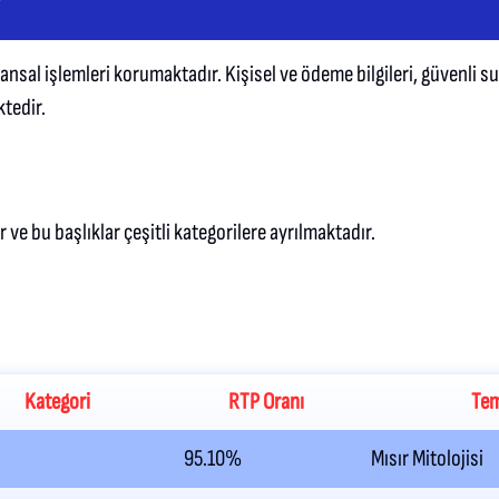
ansal işlemleri korumaktadır. Kişisel ve ödeme bilgileri, güvenli 
ktedir.
e bu başlıklar çeşitli kategorilere ayrılmaktadır.
Kategori
RTP Oranı
Tem
95.10%
Mısır Mitolojisi