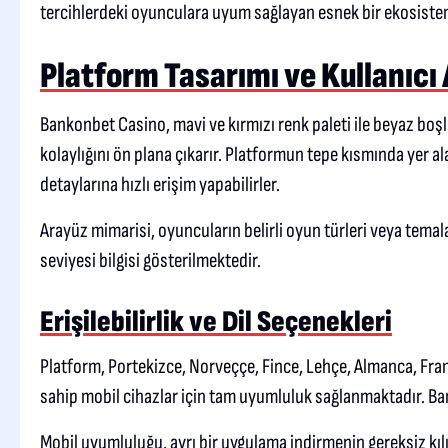
tercihlerdeki oyunculara uyum sağlayan esnek bir ekosist
Platform Tasarımı ve Kullanıcı
Bankonbet Casino, mavi ve kırmızı renk paleti ile beyaz boşl
kolaylığını ön plana çıkarır. Platformun tepe kısmında yer a
detaylarına hızlı erişim yapabilirler.
Arayüz mimarisi, oyuncuların belirli oyun türleri veya temal
seviyesi bilgisi gösterilmektedir.
Erişilebilirlik ve Dil Seçenekleri
Platform, Portekizce, Norveççe, Fince, Lehçe, Almanca, Fran
sahip mobil cihazlar için tam uyumluluk sağlanmaktadır. Ban
Mobil uyumluluğu, ayrı bir uygulama indirmenin gereksiz kıl