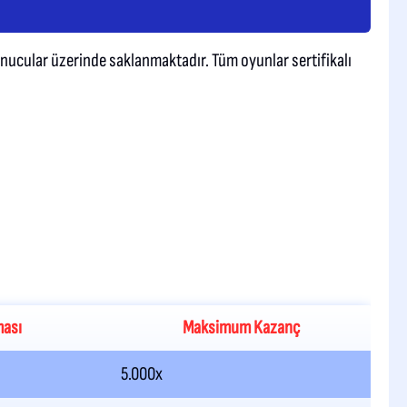
sunucular üzerinde saklanmaktadır. Tüm oyunlar sertifikalı
ası
Maksimum Kazanç
5.000x