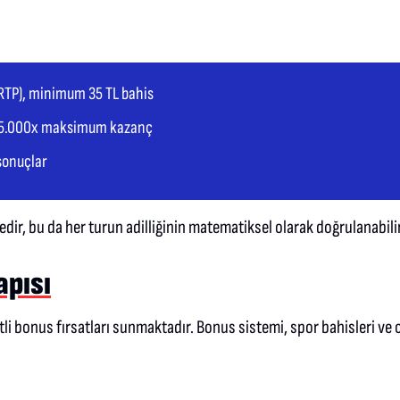
RTP), minimum 35 TL bahis
, 5.000x maksimum kazanç
sonuçlar
dir, bu da her turun adilliğinin matematiksel olarak doğrulanabili
apısı
tli bonus fırsatları sunmaktadır. Bonus sistemi, spor bahisleri ve 