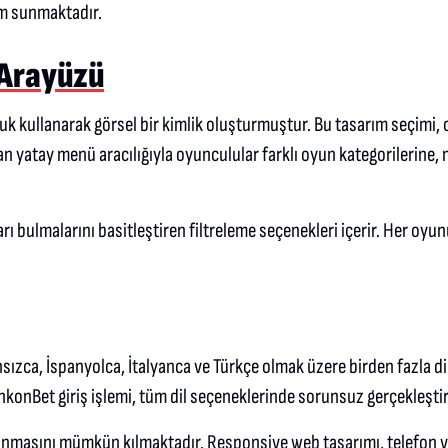
em sunmaktadır.
 Arayüzü
uk kullanarak görsel bir kimlik oluşturmuştur. Bu tasarım seçimi, 
lan yatay menü aracılığıyla oyunculular farklı oyun kategorilerine
arı bulmalarını basitleştiren filtreleme seçenekleri içerir. Her oy
sızca, İspanyolca, İtalyanca ve Türkçe olmak üzere birden fazla di
konBet giriş işlemi, tüm dil seçeneklerinde sorunsuz gerçekleştir
ınmasını mümkün kılmaktadır. Responsive web tasarımı, telefon veya