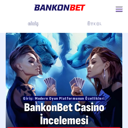
ÜYE OL
GIRIŞ
Giriş: Modern Oyun Platformunun Özellikleri
BankonBet Casino
İncelemesi