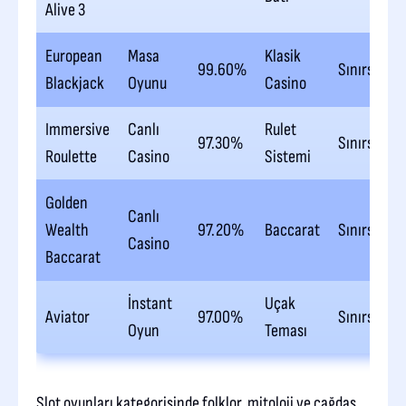
Alive 3
European
Masa
Klasik
99.60%
Sınırsız
Blackjack
Oyunu
Casino
Immersive
Canlı
Rulet
97.30%
Sınırsız
Roulette
Casino
Sistemi
Golden
Canlı
Wealth
97.20%
Baccarat
Sınırsız
Casino
Baccarat
İnstant
Uçak
Aviator
97.00%
Sınırsız
Oyun
Teması
Slot oyunları kategorisinde folklor, mitoloji ve çağdaş