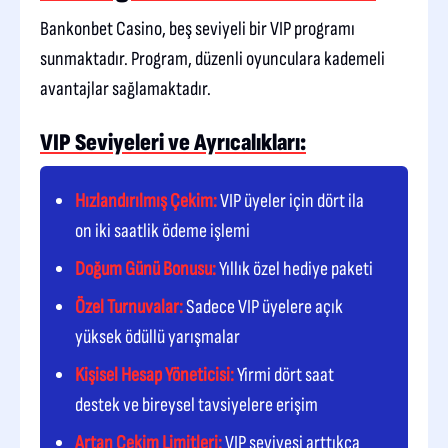
Bankonbet Casino, beş seviyeli bir VIP programı
sunmaktadır. Program, düzenli oyunculara kademeli
avantajlar sağlamaktadır.
VIP Seviyeleri ve Ayrıcalıkları:
Hızlandırılmış Çekim:
VIP üyeler için dört ila
on iki saatlik ödeme işlemi
Doğum Günü Bonusu:
Yıllık özel hediye paketi
Özel Turnuvalar:
Sadece VIP üyelere açık
yüksek ödüllü yarışmalar
Kişisel Hesap Yöneticisi:
Yirmi dört saat
destek ve bireysel tavsiyelere erişim
Artan Çekim Limitleri:
VIP seviyesi arttıkça