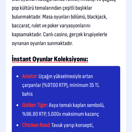
pop kültürü temalarından çeşitli başlıklar
bulunmaktadır. Masa oyunları bölümü, blackjack,
baccarat, rulet ve poker varyasyonlarını
kapsamaktadır. Canlı casino, gerçek krupiyelerle
oynanan oyunları sunmaktadır.
İnstant Oyunlar Koleksiyonu:
Aviator:
Uçağın yükselmesiyle artan
çarpanlar (%97.00 RTP), minimum 35 TL
bahis
Golden Tiger:
Asya temalı kaplan sembolü,
%96.80 RTP, 5.000x maksimum kazanç
Chicken Road:
Tavuk yarışı konsepti,