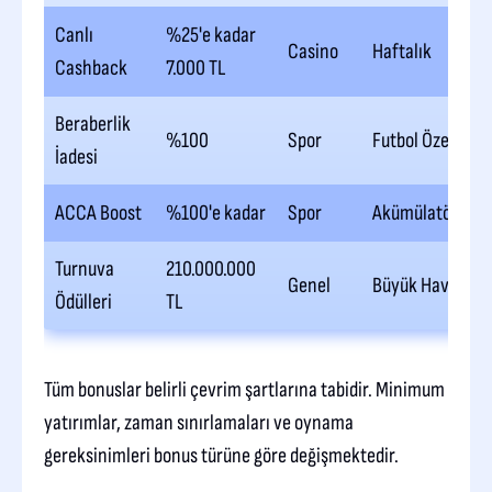
Canlı
%25'e kadar
Casino
Haftalık
Cashback
7.000 TL
Beraberlik
%100
Spor
Futbol Özel
İadesi
ACCA Boost
%100'e kadar
Spor
Akümülatör
Turnuva
210.000.000
Genel
Büyük Havuz
Ödülleri
TL
Tüm bonuslar belirli çevrim şartlarına tabidir. Minimum
yatırımlar, zaman sınırlamaları ve oynama
gereksinimleri bonus türüne göre değişmektedir.