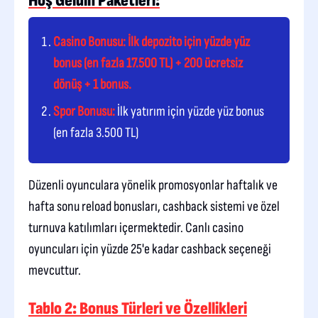
Hoş Geldin Paketleri:
Casino Bonusu: İlk depozito için yüzde yüz
bonus (en fazla 17.500 TL) + 200 ücretsiz
dönüş + 1 bonus.
Spor Bonusu:
İlk yatırım için yüzde yüz bonus
(en fazla 3.500 TL)
Düzenli oyunculara yönelik promosyonlar haftalık ve
hafta sonu reload bonusları, cashback sistemi ve özel
turnuva katılımları içermektedir. Canlı casino
oyuncuları için yüzde 25'e kadar cashback seçeneği
mevcuttur.
Tablo 2: Bonus Türleri ve Özellikleri