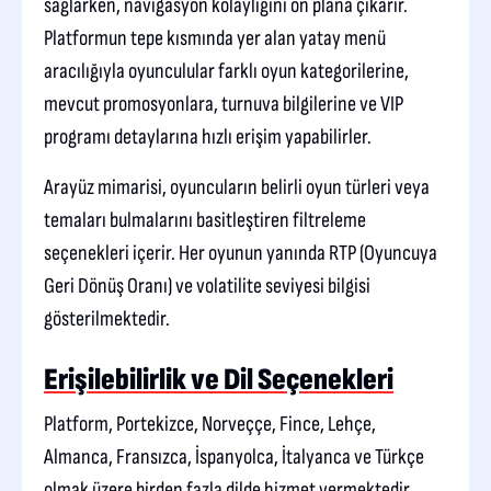
sağlarken, navigasyon kolaylığını ön plana çıkarır.
Platformun tepe kısmında yer alan yatay menü
aracılığıyla oyunculular farklı oyun kategorilerine,
mevcut promosyonlara, turnuva bilgilerine ve VIP
programı detaylarına hızlı erişim yapabilirler.
Arayüz mimarisi, oyuncuların belirli oyun türleri veya
temaları bulmalarını basitleştiren filtreleme
seçenekleri içerir. Her oyunun yanında RTP (Oyuncuya
Geri Dönüş Oranı) ve volatilite seviyesi bilgisi
gösterilmektedir.
Erişilebilirlik ve Dil Seçenekleri
Platform, Portekizce, Norveççe, Fince, Lehçe,
Almanca, Fransızca, İspanyolca, İtalyanca ve Türkçe
olmak üzere birden fazla dilde hizmet vermektedir.