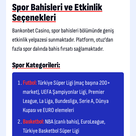
Spor Bahisleri ve Etkinlik
Seçenekleri
Bankonbet Casino, spor bahisleri bölümünde geniş
etkinlik yelpazesi sunmaktadır. Platform, otuz'dan
fazla spor dalında bahis fırsatı sağlamaktadır.
Spor Kategorileri:
Futbol:
Türkiye Süper Ligi (maç başına 200+
market), UEFA Şampiyonlar Ligi, Premier
League, La Liga, Bundesliga, Serie A, Dünya
Kupası ve EURO elemeleri
Basketbol:
NBA (canlı bahis), EuroLeague,
Türkiye Basketbol Süper Ligi