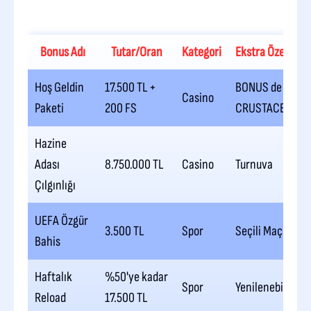
Bonus Adı
Tutar/Oran
Kategori
Ekstra Özellik
Hoş Geldin
17.500 TL +
BONUS de
Casino
Paketi
200 FS
CRUSTACEOS
Hazine
Adası
8.750.000 TL
Casino
Turnuva
Çılgınlığı
UEFA Özgür
3.500 TL
Spor
Seçili Maçlar
Bahis
Haftalık
%50'ye kadar
Spor
Yenilenebilir
Reload
17.500 TL