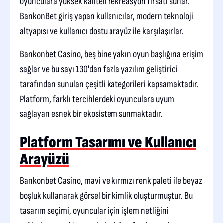
oyunculara yüksek kaliteli rekreasyon fırsatı sunar.
BankonBet giriş yapan kullanıcılar, modern teknoloji
altyapısı ve kullanıcı dostu arayüz ile karşılaşırlar.
Bankonbet Casino, beş bine yakın oyun başlığına erişim
sağlar ve bu sayı 130'dan fazla yazılım geliştirici
tarafından sunulan çeşitli kategorileri kapsamaktadır.
Platform, farklı tercihlerdeki oyunculara uyum
sağlayan esnek bir ekosistem sunmaktadır.
Platform Tasarımı ve Kullanıcı
Arayüzü
Bankonbet Casino, mavi ve kırmızı renk paleti ile beyaz
boşluk kullanarak görsel bir kimlik oluşturmuştur. Bu
tasarım seçimi, oyuncular için işlem netliğini