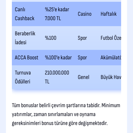
Canlı
%25'e kadar
Casino
Haftalık
Cashback
7.000 TL
Beraberlik
%100
Spor
Futbol Özel
İadesi
ACCA Boost
%100'e kadar
Spor
Akümülatör
Turnuva
210.000.000
Genel
Büyük Havuz
Ödülleri
TL
Tüm bonuslar belirli çevrim şartlarına tabidir. Minimum
yatırımlar, zaman sınırlamaları ve oynama
gereksinimleri bonus türüne göre değişmektedir.