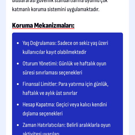
uluslararası güvenlik standartlarına uyumlu çok
katmanlı koruma sistemini uygulamaktadır.
Koruma Mekanizmaları:
Yaş Doğrulaması: Sadece on sekiz yaş üzeri
kullanıcılar kayıt olabilmektedir
Oturum Yönetimi: Günlük ve haftalık oyun
süresi sınırlaması seçenekleri
Finansal Limitler: Para yatırma için günlük,
haftalık ve aylık üst sınırlar
Hesap Kapatma: Geçici veya kalıcı kendini
dışlama seçenekleri
Zaman Hatırlatıcıları: Belirli aralıklarla oyun
aktivitesi uyarıları