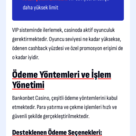
daha yüksek limit
VIP sisteminde ilerlemek, casinoda aktif oyunculuk
gerektirmektedir. Oyuncu seviyesi ne kadar yüksekse,
ödenen cashback yüzdesi ve özel promosyon erişimi de
o kadar iyidir.
Ödeme Yöntemleri ve İşlem
Yönetimi
Bankonbet Casino, çeşitli ödeme yöntemlerini kabul
etmektedir. Para yatırma ve çekme işlemleri hızlı ve
güvenli şekilde gerçekleştirilmektedir.
Desteklenen Ödeme Seçenekleri: