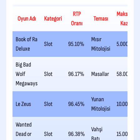
RTP
Maksimum
Oyun Adı
Kategori
Teması
Oranı
Kazanç
Book of Ra
Mısır
Slot
95.10%
5.000x
Deluxe
Mitolojisi
Big Bad
Wolf
Slot
96.17%
Masallar
58.000x
Megaways
Yunan
Le Zeus
Slot
96.45%
10.000x
Mitolojisi
Wanted
Vahşi
Dead or
Slot
96.38%
15.000x
Batı