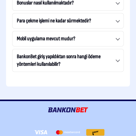
Bonuslar nasıl kullanılmaktadır?
Para çekme işlemi ne kadar sürmektedir?
Mobil uygulama mevcut mudur?
BankonBet giriş yapıldıktan sonra hangi ödeme
yöntemleri kullanılabilir?