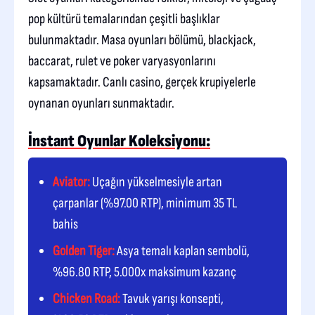
pop kültürü temalarından çeşitli başlıklar
bulunmaktadır. Masa oyunları bölümü, blackjack,
baccarat, rulet ve poker varyasyonlarını
kapsamaktadır. Canlı casino, gerçek krupiyelerle
oynanan oyunları sunmaktadır.
İnstant Oyunlar Koleksiyonu:
Aviator:
Uçağın yükselmesiyle artan
çarpanlar (%97.00 RTP), minimum 35 TL
bahis
Golden Tiger:
Asya temalı kaplan sembolü,
%96.80 RTP, 5.000x maksimum kazanç
Chicken Road:
Tavuk yarışı konsepti,