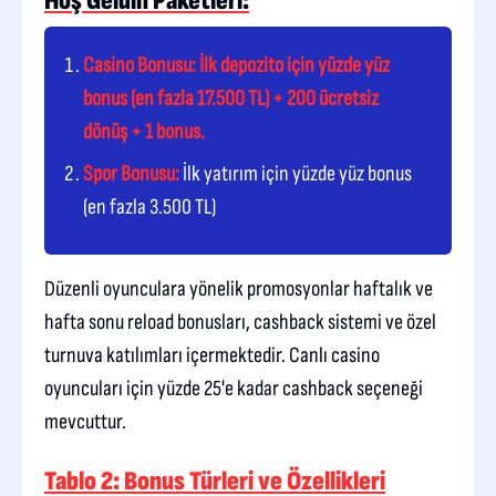
Hoş Geldin Paketleri:
Casino Bonusu: İlk depozito için yüzde yüz
bonus (en fazla 17.500 TL) + 200 ücretsiz
dönüş + 1 bonus.
Spor Bonusu:
İlk yatırım için yüzde yüz bonus
(en fazla 3.500 TL)
Düzenli oyunculara yönelik promosyonlar haftalık ve
hafta sonu reload bonusları, cashback sistemi ve özel
turnuva katılımları içermektedir. Canlı casino
oyuncuları için yüzde 25'e kadar cashback seçeneği
mevcuttur.
Tablo 2: Bonus Türleri ve Özellikleri