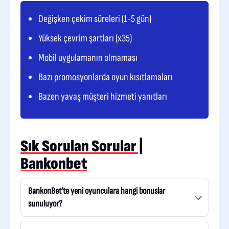
Değişken çekim süreleri (1-5 gün)
Yüksek çevrim şartları (x35)
Mobil uygulamanın olmaması
Bazı promosyonlarda oyun kısıtlamaları
Bazen yavaş müşteri hizmeti yanıtları
Sık Sorulan Sorular |
Bankonbet
BankonBet'te yeni oyunculara hangi bonuslar
sunuluyor?