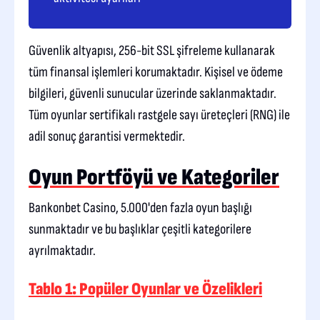
Güvenlik altyapısı, 256-bit SSL şifreleme kullanarak
tüm finansal işlemleri korumaktadır. Kişisel ve ödeme
bilgileri, güvenli sunucular üzerinde saklanmaktadır.
Tüm oyunlar sertifikalı rastgele sayı üreteçleri (RNG) ile
adil sonuç garantisi vermektedir.
Oyun Portföyü ve Kategoriler
Bankonbet Casino, 5.000'den fazla oyun başlığı
sunmaktadır ve bu başlıklar çeşitli kategorilere
ayrılmaktadır.
Tablo 1: Popüler Oyunlar ve Özelikleri