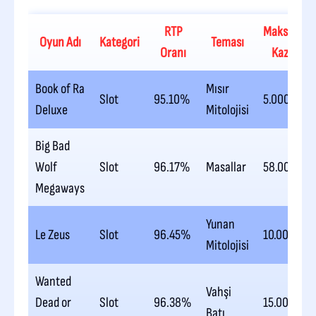
RTP
Maksimum
Oyun Adı
Kategori
Teması
Oranı
Kazanç
Book of Ra
Mısır
Slot
95.10%
5.000x
Deluxe
Mitolojisi
Big Bad
Wolf
Slot
96.17%
Masallar
58.000x
Megaways
Yunan
Le Zeus
Slot
96.45%
10.000x
Mitolojisi
Wanted
Vahşi
Dead or
Slot
96.38%
15.000x
Batı