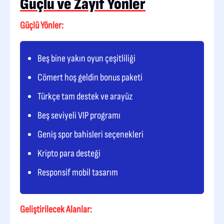
Güçlü ve Zayıf Yönler
Güçlü Yönler:
Beş bine yakın oyun çeşitliliği
Cömert hoş geldin bonus paketi
Türkçe tam destek ve arayüz
Beş seviyeli VIP programı
Geniş spor bahisleri seçenekleri
Kripto para desteği
Responsif mobil tasarım
Geliştirilecek Alanlar: