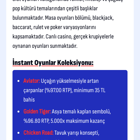
pop kültürü temalarından çeşitli başlıklar
bulunmaktadır. Masa oyunları bölümü, blackjack,
baccarat, rulet ve poker varyasyonlarını
kapsamaktadır. Canlı casino, gerçek krupiyelerle
oynanan oyunları sunmaktadır.
İnstant Oyunlar Koleksiyonu:
Aviator:
Uçağın yükselmesiyle artan
çarpanlar (%97.00 RTP), minimum 35 TL
bahis
Golden Tiger:
Asya temalı kaplan sembolü,
%96.80 RTP, 5.000x maksimum kazanç
Chicken Road:
Tavuk yarışı konsepti,