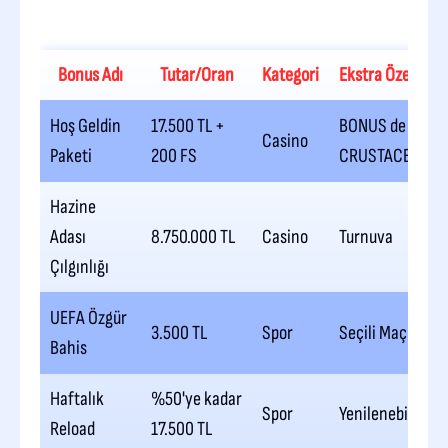
Bonus Adı
Tutar/Oran
Kategori
Ekstra Özellik
Hoş Geldin
17.500 TL +
BONUS de
Casino
Paketi
200 FS
CRUSTACEOS
Hazine
Adası
8.750.000 TL
Casino
Turnuva
Çılgınlığı
UEFA Özgür
3.500 TL
Spor
Seçili Maçlar
Bahis
Haftalık
%50'ye kadar
Spor
Yenilenebilir
Reload
17.500 TL