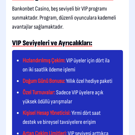
Bankonbet Casino, beş seviyeli bir VIP programı
sunmaktadır. Program, düzenli oyunculara kademeli
avantajlar sağlamaktadır.
VIP Seviyeleri ve Ayrıcalıkları:
Hızlandırılmış Çekim:
VIP üyeler için dört ila
on iki saatlik ödeme işlemi
Doğum Günü Bonusu:
Yıllık özel hediye paketi
Özel Turnuvalar:
Sadece VIP üyelere açık
yüksek ödüllü yarışmalar
Kişisel Hesap Yöneticisi:
Yirmi dört saat
destek ve bireysel tavsiyelere erişim
Artan Çekim Limitleri:
VIP seviyesi arttıkça