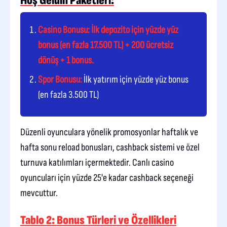
Hoş Geldin Paketleri:
Casino Bonusu: İlk depozito için yüzde yüz
bonus (en fazla 17.500 TL) + 200 ücretsiz
dönüş + 1 bonus.
Spor Bonusu:
İlk yatırım için yüzde yüz bonus
(en fazla 3.500 TL)
Düzenli oyunculara yönelik promosyonlar haftalık ve
hafta sonu reload bonusları, cashback sistemi ve özel
turnuva katılımları içermektedir. Canlı casino
oyuncuları için yüzde 25'e kadar cashback seçeneği
mevcuttur.
Tablo 2: Bonus Türleri ve Özellikleri