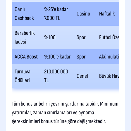
Canlı
%25'e kadar
Casino
Haftalık
Cashback
7.000 TL
Beraberlik
%100
Spor
Futbol Özel
İadesi
ACCA Boost
%100'e kadar
Spor
Akümülatör
Turnuva
210.000.000
Genel
Büyük Havuz
Ödülleri
TL
Tüm bonuslar belirli çevrim şartlarına tabidir. Minimum
yatırımlar, zaman sınırlamaları ve oynama
gereksinimleri bonus türüne göre değişmektedir.