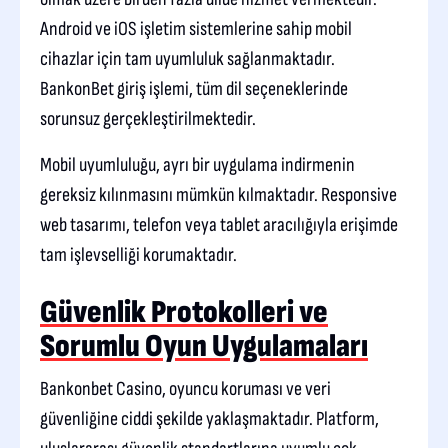
Android ve iOS işletim sistemlerine sahip mobil
cihazlar için tam uyumluluk sağlanmaktadır.
BankonBet giriş işlemi, tüm dil seçeneklerinde
sorunsuz gerçekleştirilmektedir.
Mobil uyumluluğu, ayrı bir uygulama indirmenin
gereksiz kılınmasını mümkün kılmaktadır. Responsive
web tasarımı, telefon veya tablet aracılığıyla erişimde
tam işlevselliği korumaktadır.
Güvenlik Protokolleri ve
Sorumlu Oyun Uygulamaları
Bankonbet Casino, oyuncu koruması ve veri
güvenliğine ciddi şekilde yaklaşmaktadır. Platform,