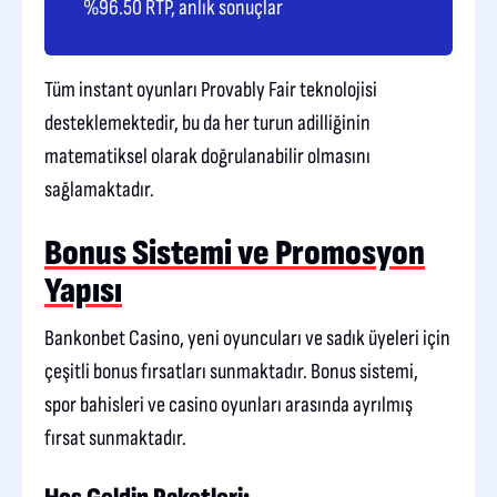
%96.50 RTP, anlık sonuçlar
Tüm instant oyunları Provably Fair teknolojisi
desteklemektedir, bu da her turun adilliğinin
matematiksel olarak doğrulanabilir olmasını
sağlamaktadır.
Bonus Sistemi ve Promosyon
Yapısı
Bankonbet Casino, yeni oyuncuları ve sadık üyeleri için
çeşitli bonus fırsatları sunmaktadır. Bonus sistemi,
spor bahisleri ve casino oyunları arasında ayrılmış
fırsat sunmaktadır.