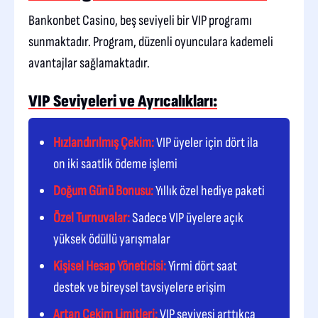
Bankonbet Casino, beş seviyeli bir VIP programı
sunmaktadır. Program, düzenli oyunculara kademeli
avantajlar sağlamaktadır.
VIP Seviyeleri ve Ayrıcalıkları:
Hızlandırılmış Çekim:
VIP üyeler için dört ila
on iki saatlik ödeme işlemi
Doğum Günü Bonusu:
Yıllık özel hediye paketi
Özel Turnuvalar:
Sadece VIP üyelere açık
yüksek ödüllü yarışmalar
Kişisel Hesap Yöneticisi:
Yirmi dört saat
destek ve bireysel tavsiyelere erişim
Artan Çekim Limitleri:
VIP seviyesi arttıkça