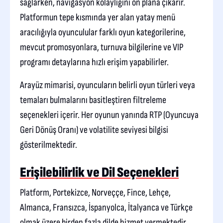
sağlarken, navigasyon kolaylığını ön plana çıkarır.
Platformun tepe kısmında yer alan yatay menü
aracılığıyla oyunculular farklı oyun kategorilerine,
mevcut promosyonlara, turnuva bilgilerine ve VIP
programı detaylarına hızlı erişim yapabilirler.
Arayüz mimarisi, oyuncuların belirli oyun türleri veya
temaları bulmalarını basitleştiren filtreleme
seçenekleri içerir. Her oyunun yanında RTP (Oyuncuya
Geri Dönüş Oranı) ve volatilite seviyesi bilgisi
gösterilmektedir.
Erişilebilirlik ve Dil Seçenekleri
Platform, Portekizce, Norveççe, Fince, Lehçe,
Almanca, Fransızca, İspanyolca, İtalyanca ve Türkçe
olmak üzere birden fazla dilde hizmet vermektedir.