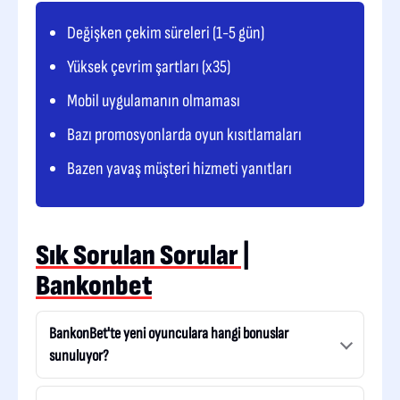
Değişken çekim süreleri (1-5 gün)
Yüksek çevrim şartları (x35)
Mobil uygulamanın olmaması
Bazı promosyonlarda oyun kısıtlamaları
Bazen yavaş müşteri hizmeti yanıtları
Sık Sorulan Sorular |
Bankonbet
BankonBet'te yeni oyunculara hangi bonuslar
sunuluyor?