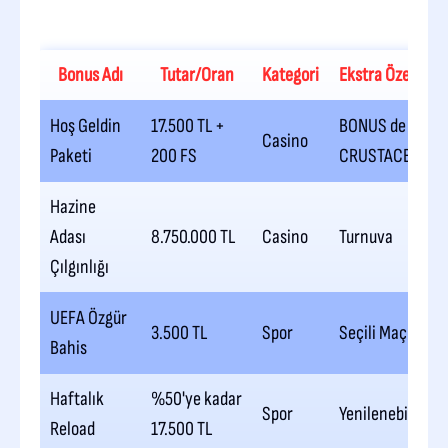
Bonus Adı
Tutar/Oran
Kategori
Ekstra Özellik
Hoş Geldin
17.500 TL +
BONUS de
Casino
Paketi
200 FS
CRUSTACEOS
Hazine
Adası
8.750.000 TL
Casino
Turnuva
Çılgınlığı
UEFA Özgür
3.500 TL
Spor
Seçili Maçlar
Bahis
Haftalık
%50'ye kadar
Spor
Yenilenebilir
Reload
17.500 TL