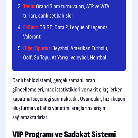
Tenis:
Grand Slam turnuvaları, ATP ve WTA
turları, canlı set bahisleri
E-Spor:
CS:GO, Dota 2, League of Legends,
Valorant
Diğer Sporlar:
Beyzbol, Amerikan Futbolu,
Golf, Su Topu, At Yarışı, Voleybol, Hentbol
Canlı bahis sistemi, gerçek zamanlı oran
güncellemeleri, maç istatistikleri ve nakit çıkış (erken
kapatma) seçeneği sunmaktadır. Oyuncular, hızlı kupon
oluşturma ve bahis yönetimi araçlarına erişim
sağlamaktadırlar.
VIP Programı ve Sadakat Sistemi