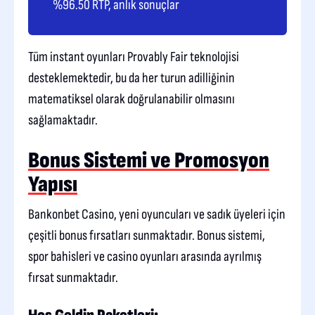
%96.50 RTP, anlık sonuçlar
Tüm instant oyunları Provably Fair teknolojisi
desteklemektedir, bu da her turun adilliğinin
matematiksel olarak doğrulanabilir olmasını
sağlamaktadır.
Bonus Sistemi ve Promosyon
Yapısı
Bankonbet Casino, yeni oyuncuları ve sadık üyeleri için
çeşitli bonus fırsatları sunmaktadır. Bonus sistemi,
spor bahisleri ve casino oyunları arasında ayrılmış
fırsat sunmaktadır.