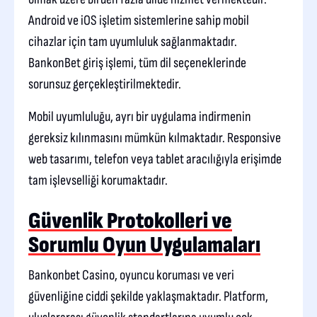
Android ve iOS işletim sistemlerine sahip mobil
cihazlar için tam uyumluluk sağlanmaktadır.
BankonBet giriş işlemi, tüm dil seçeneklerinde
sorunsuz gerçekleştirilmektedir.
Mobil uyumluluğu, ayrı bir uygulama indirmenin
gereksiz kılınmasını mümkün kılmaktadır. Responsive
web tasarımı, telefon veya tablet aracılığıyla erişimde
tam işlevselliği korumaktadır.
Güvenlik Protokolleri ve
Sorumlu Oyun Uygulamaları
Bankonbet Casino, oyuncu koruması ve veri
güvenliğine ciddi şekilde yaklaşmaktadır. Platform,