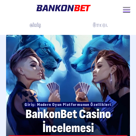
ÜYE OL
GIRIŞ
Giriş: Modern Oyun Platformunun Özellikleri
BankonBet Casino
İncelemesi