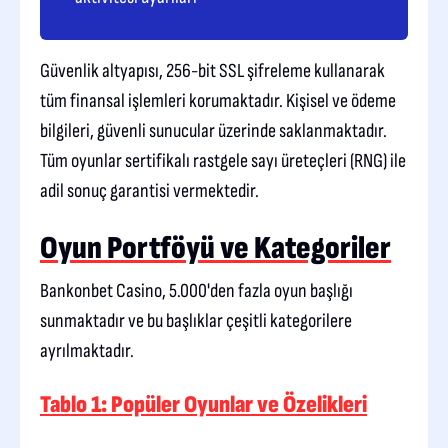
Güvenlik altyapısı, 256-bit SSL şifreleme kullanarak
tüm finansal işlemleri korumaktadır. Kişisel ve ödeme
bilgileri, güvenli sunucular üzerinde saklanmaktadır.
Tüm oyunlar sertifikalı rastgele sayı üreteçleri (RNG) ile
adil sonuç garantisi vermektedir.
Oyun Portföyü ve Kategoriler
Bankonbet Casino, 5.000'den fazla oyun başlığı
sunmaktadır ve bu başlıklar çeşitli kategorilere
ayrılmaktadır.
Tablo 1: Popüler Oyunlar ve Özelikleri