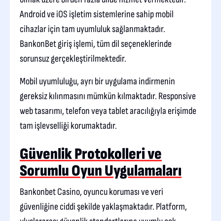
Android ve iOS işletim sistemlerine sahip mobil
cihazlar için tam uyumluluk sağlanmaktadır.
BankonBet giriş işlemi, tüm dil seçeneklerinde
sorunsuz gerçekleştirilmektedir.
Mobil uyumluluğu, ayrı bir uygulama indirmenin
gereksiz kılınmasını mümkün kılmaktadır. Responsive
web tasarımı, telefon veya tablet aracılığıyla erişimde
tam işlevselliği korumaktadır.
Güvenlik Protokolleri ve
Sorumlu Oyun Uygulamaları
Bankonbet Casino, oyuncu koruması ve veri
güvenliğine ciddi şekilde yaklaşmaktadır. Platform,