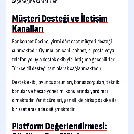
seçeneğine sahiptirler.
Müşteri Desteği ve İletişim
Kanalları
Bankonbet Casino, yirmi dört saat müşteri desteği
sunmaktadır. Oyuncular, canlı sohbet, e-posta veya
telefon yoluyla destek ekibiyle iletişime geçebilirler.
Türkçe dil desteği tam olarak sağlanmaktadır.
Destek ekibi, oyuncu sorunları, bonus sorguları, teknik
konular ve hesap yönetimi konularında yardımcı
olmaktadır. Yanıt süreleri, genellikle birkaç dakika ile
bir saat arasında değişmektedir.
Platform Değerlendirmesi: