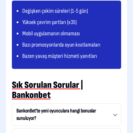
Değişken çekim süreleri (1-5 gün)
Yüksek çevrim şartları (x35)
Mobil uygulamanın olmaması
Bazı promosyonlarda oyun kısıtlamaları
Bazen yavaş müşteri hizmeti yanıtları
Sık Sorulan Sorular |
Bankonbet
BankonBet'te yeni oyunculara hangi bonuslar
sunuluyor?