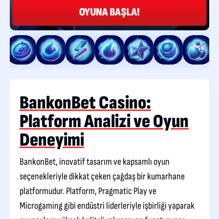
OYUNA BAŞLA!
BankonBet Casino:
Platform Analizi ve Oyun
Deneyimi
BankonBet, inovatif tasarım ve kapsamlı oyun
seçenekleriyle dikkat çeken çağdaş bir kumarhane
platformudur. Platform, Pragmatic Play ve
Microgaming gibi endüstri liderleriyle işbirliği yaparak