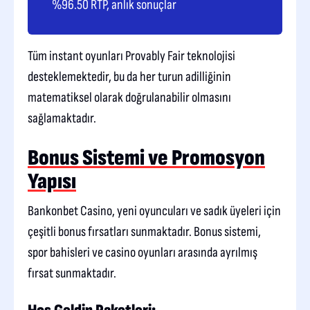
%96.50 RTP, anlık sonuçlar
Tüm instant oyunları Provably Fair teknolojisi
desteklemektedir, bu da her turun adilliğinin
matematiksel olarak doğrulanabilir olmasını
sağlamaktadır.
Bonus Sistemi ve Promosyon
Yapısı
Bankonbet Casino, yeni oyuncuları ve sadık üyeleri için
çeşitli bonus fırsatları sunmaktadır. Bonus sistemi,
spor bahisleri ve casino oyunları arasında ayrılmış
fırsat sunmaktadır.