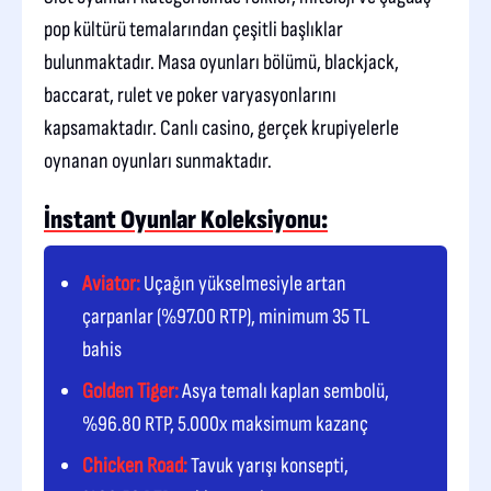
pop kültürü temalarından çeşitli başlıklar
bulunmaktadır. Masa oyunları bölümü, blackjack,
baccarat, rulet ve poker varyasyonlarını
kapsamaktadır. Canlı casino, gerçek krupiyelerle
oynanan oyunları sunmaktadır.
İnstant Oyunlar Koleksiyonu:
Aviator:
Uçağın yükselmesiyle artan
çarpanlar (%97.00 RTP), minimum 35 TL
bahis
Golden Tiger:
Asya temalı kaplan sembolü,
%96.80 RTP, 5.000x maksimum kazanç
Chicken Road:
Tavuk yarışı konsepti,