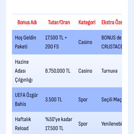
Bonus Adı
Tutar/Oran
Kategori
Ekstra Özellik
Hoş Geldin
17.500 TL +
BONUS de
Casino
Paketi
200 FS
CRUSTACEOS
Hazine
Adası
8.750.000 TL
Casino
Turnuva
Çılgınlığı
UEFA Özgür
3.500 TL
Spor
Seçili Maçlar
Bahis
Haftalık
%50'ye kadar
Spor
Yenilenebilir
Reload
17.500 TL