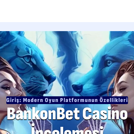
Giriş: Modern Oyun Platformunun Özellikleri
BankonBet Casino
İncelemesi