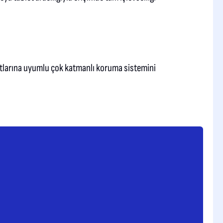
rtlarına uyumlu çok katmanlı koruma sistemini