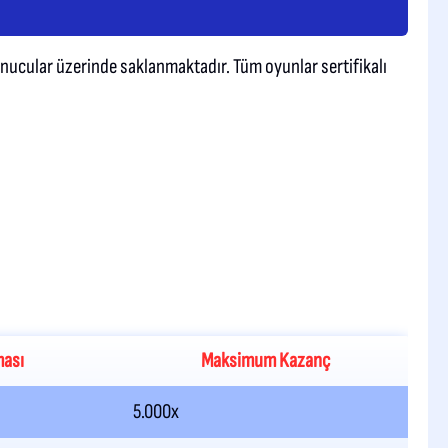
sunucular üzerinde saklanmaktadır. Tüm oyunlar sertifikalı
ası
Maksimum Kazanç
5.000x