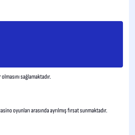
r olmasını sağlamaktadır.
casino oyunları arasında ayrılmış fırsat sunmaktadır.