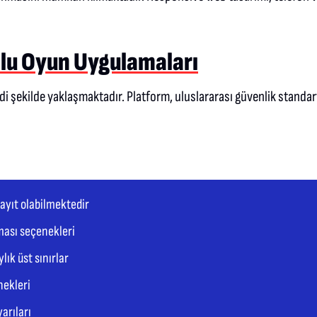
mlu Oyun Uygulamaları
i şekilde yaklaşmaktadır. Platform, uluslararası güvenlik standa
kayıt olabilmektedir
ması seçenekleri
lık üst sınırlar
nekleri
yarıları