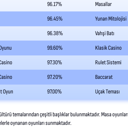
96.17%
Masallar
96.45%
Yunan Mitolojisi
96.38%
Vahşi Batı
Oyunu
99.60%
Klasik Casino
Casino
97.30%
Rulet Sistemi
Casino
97.20%
Baccarat
nt Oyun
97.00%
Uçak Teması
kültürü temalarından çeşitli başlıklar bulunmaktadır. Masa oyunlar
elerle oynanan oyunları sunmaktadır.