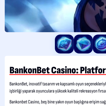
BankonBet Casino: Platfor
BankonBet, inovatif tasarım ve kapsamlı oyun seçenekleriyl
işbirliği yaparak oyunculara yüksek kaliteli rekreasyon fırsat
Bankonbet Casino, beş bine yakın oyun başlığına erişim sağlar