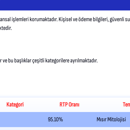
ansal işlemleri korumaktadır. Kişisel ve ödeme bilgileri, güvenli 
ktedir.
e bu başlıklar çeşitli kategorilere ayrılmaktadır.
Kategori
RTP Oranı
Tem
95.10%
Mısır Mitolojisi