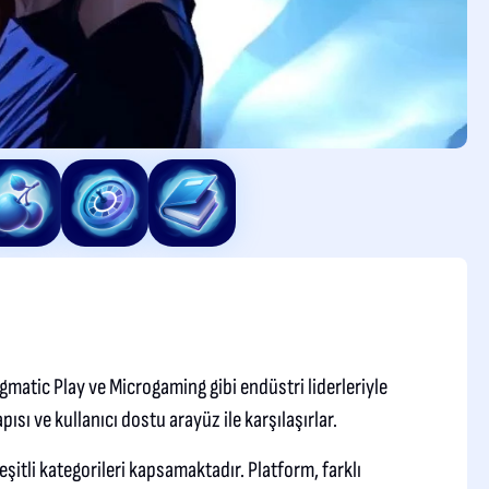
matic Play ve Microgaming gibi endüstri liderleriyle
ısı ve kullanıcı dostu arayüz ile karşılaşırlar.
şitli kategorileri kapsamaktadır. Platform, farklı