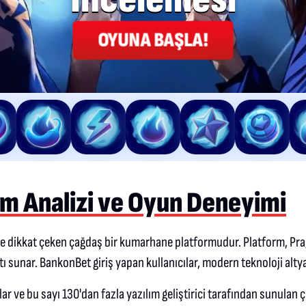
OYUNA BAŞLA!
m Analizi ve Oyun Deneyimi
e dikkat çeken çağdaş bir kumarhane platformudur. Platform, Prag
ı sunar. BankonBet giriş yapan kullanıcılar, modern teknoloji altyap
 ve bu sayı 130'dan fazla yazılım geliştirici tarafından sunulan çe