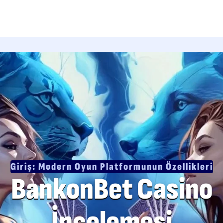
Giriş: Modern Oyun Platformunun Özellikleri
BankonBet Casino
İncelemesi