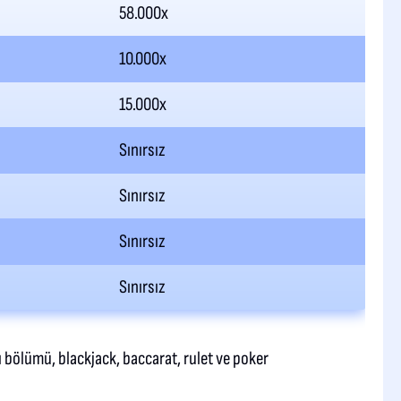
58.000x
10.000x
15.000x
Sınırsız
Sınırsız
Sınırsız
Sınırsız
ı bölümü, blackjack, baccarat, rulet ve poker