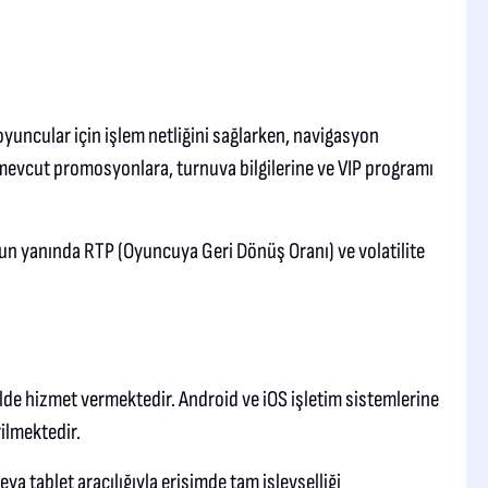
oyuncular için işlem netliğini sağlarken, navigasyon
, mevcut promosyonlara, turnuva bilgilerine ve VIP programı
unun yanında RTP (Oyuncuya Geri Dönüş Oranı) ve volatilite
lde hizmet vermektedir. Android ve iOS işletim sistemlerine
ilmektedir.
 tablet aracılığıyla erişimde tam işlevselliği