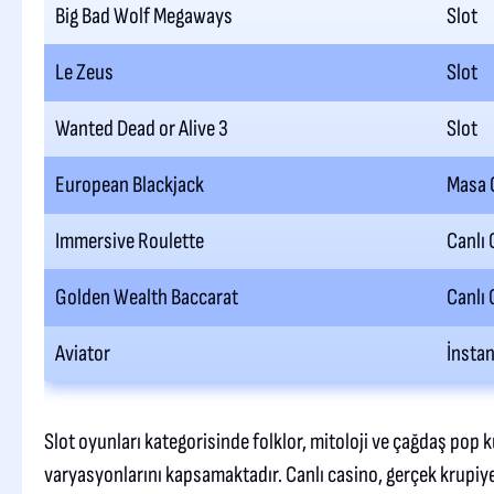
Big Bad Wolf Megaways
Slot
Le Zeus
Slot
Wanted Dead or Alive 3
Slot
European Blackjack
Masa 
Immersive Roulette
Canlı 
Golden Wealth Baccarat
Canlı 
Aviator
İnsta
Slot oyunları kategorisinde folklor, mitoloji ve çağdaş pop 
varyasyonlarını kapsamaktadır. Canlı casino, gerçek krupiy