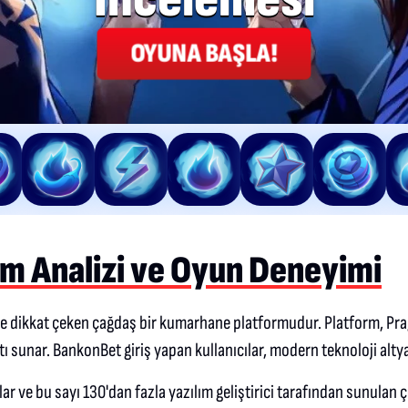
OYUNA BAŞLA!
m Analizi ve Oyun Deneyimi
e dikkat çeken çağdaş bir kumarhane platformudur. Platform, Prag
ı sunar. BankonBet giriş yapan kullanıcılar, modern teknoloji altyap
 ve bu sayı 130'dan fazla yazılım geliştirici tarafından sunulan çe