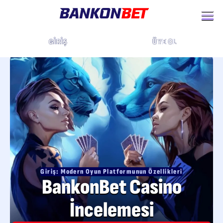
ÜYE OL
GIRIŞ
Giriş: Modern Oyun Platformunun Özellikleri
BankonBet Casino
İncelemesi