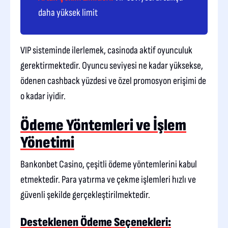
daha yüksek limit
VIP sisteminde ilerlemek, casinoda aktif oyunculuk
gerektirmektedir. Oyuncu seviyesi ne kadar yüksekse,
ödenen cashback yüzdesi ve özel promosyon erişimi de
o kadar iyidir.
Ödeme Yöntemleri ve İşlem
Yönetimi
Bankonbet Casino, çeşitli ödeme yöntemlerini kabul
etmektedir. Para yatırma ve çekme işlemleri hızlı ve
güvenli şekilde gerçekleştirilmektedir.
Desteklenen Ödeme Seçenekleri: