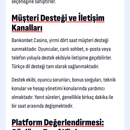
seçeneğine sahiptirler.
Müşteri Desteği ve İletişim
Kanalları
Bankonbet Casino, yirmi dört saat müşteri desteği
sunmaktadır. Oyuncular, canlı sohbet, e-posta veya
telefon yoluyla destek ekibiyle iletişime geçebilirler.
Türkçe dil desteği tam olarak sağlanmaktadır.
Destek ekibi, oyuncu sorunları, bonus sorguları, teknik
konular ve hesap yönetimi konularında yardımcı
olmaktadır. Yanıt süreleri, genellikle birkaç dakika ile
bir saat arasında değişmektedir.
Platform Değerlendirmesi: