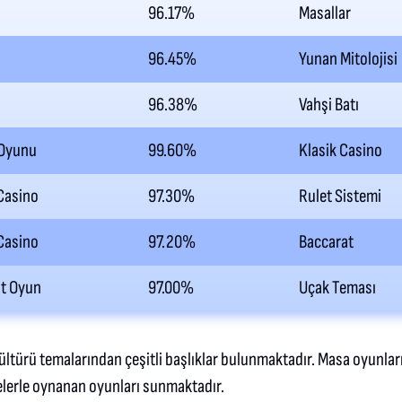
96.17%
Masallar
96.45%
Yunan Mitolojisi
96.38%
Vahşi Batı
Oyunu
99.60%
Klasik Casino
Casino
97.30%
Rulet Sistemi
Casino
97.20%
Baccarat
nt Oyun
97.00%
Uçak Teması
kültürü temalarından çeşitli başlıklar bulunmaktadır. Masa oyunlar
elerle oynanan oyunları sunmaktadır.