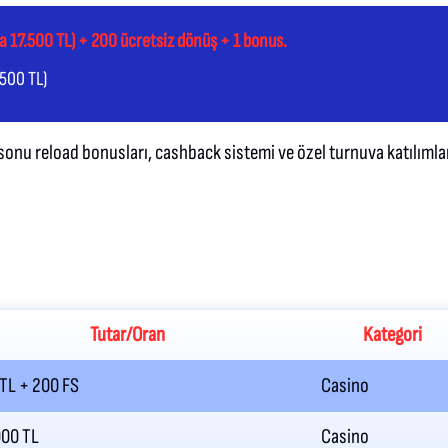
a 17.500 TL) + 200 ücretsiz dönüş + 1 bonus.
.500 TL)
onu reload bonusları, cashback sistemi ve özel turnuva katılımlar
Tutar/Oran
Kategori
 TL + 200 FS
Casino
000 TL
Casino