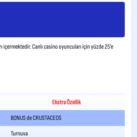
ı içermektedir. Canlı casino oyuncuları için yüzde 25'e
Ekstra Özellik
BONUS de CRUSTACEOS
Turnuva