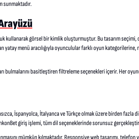
em sunmaktadır.
 Arayüzü
uk kullanarak görsel bir kimlik oluşturmuştur. Bu tasarım seçimi, 
lan yatay menü aracılığıyla oyunculular farklı oyun kategorilerine
arı bulmalarını basitleştiren filtreleme seçenekleri içerir. Her oy
sızca, İspanyolca, İtalyanca ve Türkçe olmak üzere birden fazla di
konBet giriş işlemi, tüm dil seçeneklerinde sorunsuz gerçekleştir
ınmasını mümkün kılmaktadır. Responsive web tasarımı, telefon veya