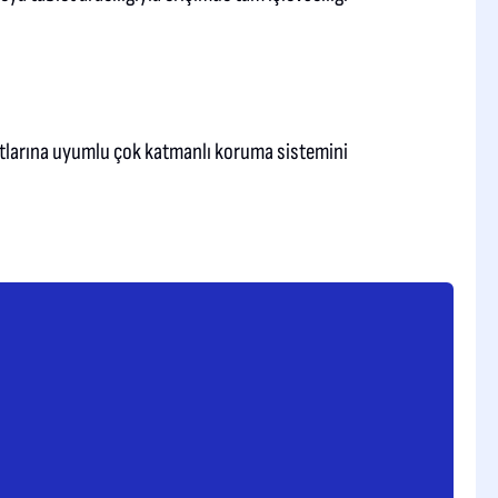
rtlarına uyumlu çok katmanlı koruma sistemini