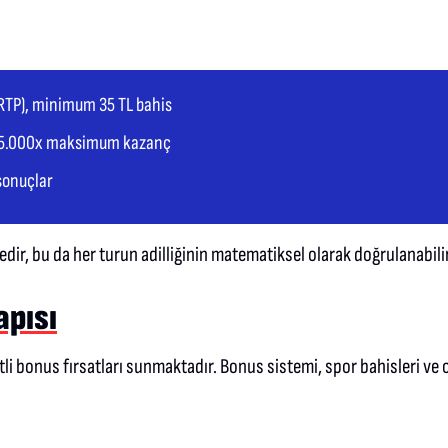
RTP), minimum 35 TL bahis
, 5.000x maksimum kazanç
sonuçlar
dir, bu da her turun adilliğinin matematiksel olarak doğrulanabili
apısı
tli bonus fırsatları sunmaktadır. Bonus sistemi, spor bahisleri ve 