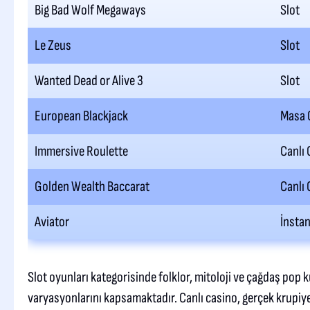
Big Bad Wolf Megaways
Slot
Le Zeus
Slot
Wanted Dead or Alive 3
Slot
European Blackjack
Masa 
Immersive Roulette
Canlı 
Golden Wealth Baccarat
Canlı 
Aviator
İnsta
Slot oyunları kategorisinde folklor, mitoloji ve çağdaş pop 
varyasyonlarını kapsamaktadır. Canlı casino, gerçek krupiy