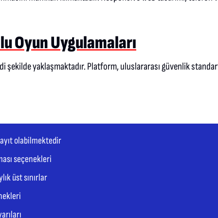
mlu Oyun Uygulamaları
i şekilde yaklaşmaktadır. Platform, uluslararası güvenlik standa
kayıt olabilmektedir
ması seçenekleri
lık üst sınırlar
nekleri
yarıları