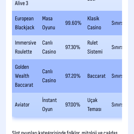
Alive 3
European
Masa
Klasik
99.60%
Sınırsız
Blackjack
Oyunu
Casino
Immersive
Canlı
Rulet
97.30%
Sınırsız
Roulette
Casino
Sistemi
Golden
Canlı
Wealth
97.20%
Baccarat
Sınırsız
Casino
Baccarat
İnstant
Uçak
Aviator
97.00%
Sınırsız
Oyun
Teması
Slot oyunları kategorisinde folklor, mitoloji ve çağdaş