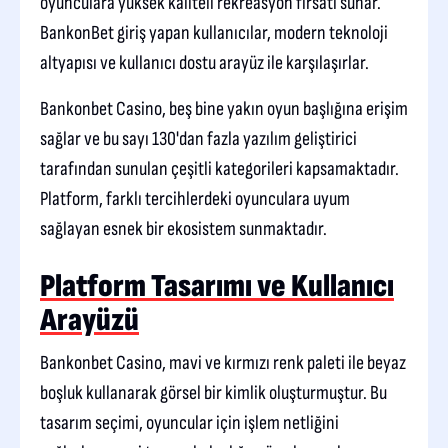
oyunculara yüksek kaliteli rekreasyon fırsatı sunar.
BankonBet giriş yapan kullanıcılar, modern teknoloji
altyapısı ve kullanıcı dostu arayüz ile karşılaşırlar.
Bankonbet Casino, beş bine yakın oyun başlığına erişim
sağlar ve bu sayı 130'dan fazla yazılım geliştirici
tarafından sunulan çeşitli kategorileri kapsamaktadır.
Platform, farklı tercihlerdeki oyunculara uyum
sağlayan esnek bir ekosistem sunmaktadır.
Platform Tasarımı ve Kullanıcı
Arayüzü
Bankonbet Casino, mavi ve kırmızı renk paleti ile beyaz
boşluk kullanarak görsel bir kimlik oluşturmuştur. Bu
tasarım seçimi, oyuncular için işlem netliğini