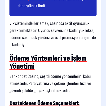
daha yüksek limit
VIP sisteminde ilerlemek, casinoda aktif oyunculuk
gerektirmektedir. Oyuncu seviyesi ne kadar yüksekse,
ödenen cashback yüzdesi ve özel promosyon erişimi de
o kadar iyidir.
Ödeme Yöntemleri ve İşlem
Yönetimi
Bankonbet Casino, çeşitli ödeme yöntemlerini kabul
etmektedir. Para yatırma ve çekme işlemleri hızlı ve
güvenli şekilde gerçekleştirilmektedir.
Desteklenen Ödeme Seçenekleri: