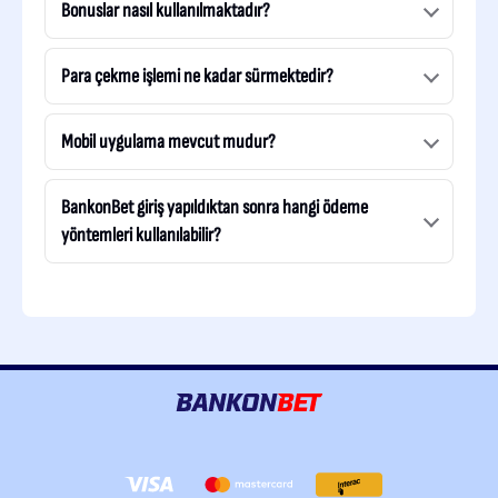
Bonuslar nasıl kullanılmaktadır?
Para çekme işlemi ne kadar sürmektedir?
Mobil uygulama mevcut mudur?
BankonBet giriş yapıldıktan sonra hangi ödeme
yöntemleri kullanılabilir?