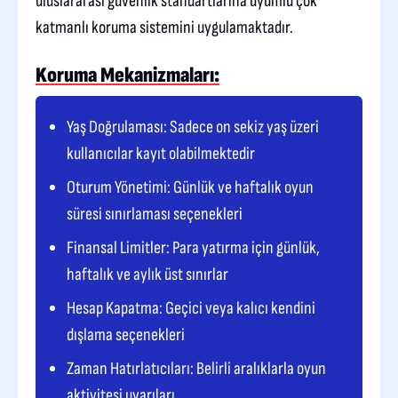
uluslararası güvenlik standartlarına uyumlu çok
katmanlı koruma sistemini uygulamaktadır.
Koruma Mekanizmaları:
Yaş Doğrulaması: Sadece on sekiz yaş üzeri
kullanıcılar kayıt olabilmektedir
Oturum Yönetimi: Günlük ve haftalık oyun
süresi sınırlaması seçenekleri
Finansal Limitler: Para yatırma için günlük,
haftalık ve aylık üst sınırlar
Hesap Kapatma: Geçici veya kalıcı kendini
dışlama seçenekleri
Zaman Hatırlatıcıları: Belirli aralıklarla oyun
aktivitesi uyarıları