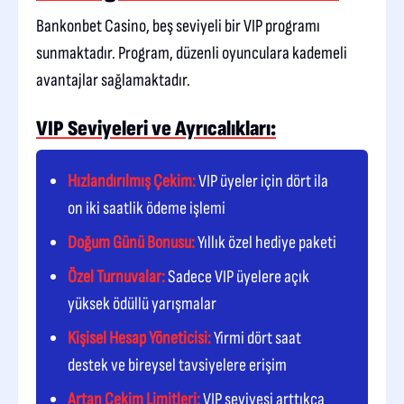
Bankonbet Casino, beş seviyeli bir VIP programı
sunmaktadır. Program, düzenli oyunculara kademeli
avantajlar sağlamaktadır.
VIP Seviyeleri ve Ayrıcalıkları:
Hızlandırılmış Çekim:
VIP üyeler için dört ila
on iki saatlik ödeme işlemi
Doğum Günü Bonusu:
Yıllık özel hediye paketi
Özel Turnuvalar:
Sadece VIP üyelere açık
yüksek ödüllü yarışmalar
Kişisel Hesap Yöneticisi:
Yirmi dört saat
destek ve bireysel tavsiyelere erişim
Artan Çekim Limitleri:
VIP seviyesi arttıkça