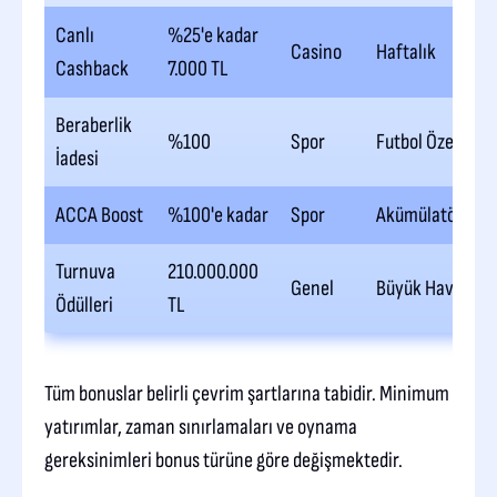
Canlı
%25'e kadar
Casino
Haftalık
Cashback
7.000 TL
Beraberlik
%100
Spor
Futbol Özel
İadesi
ACCA Boost
%100'e kadar
Spor
Akümülatör
Turnuva
210.000.000
Genel
Büyük Havuz
Ödülleri
TL
Tüm bonuslar belirli çevrim şartlarına tabidir. Minimum
yatırımlar, zaman sınırlamaları ve oynama
gereksinimleri bonus türüne göre değişmektedir.