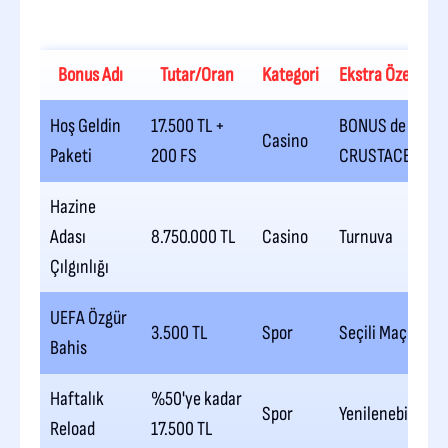
Bonus Adı
Tutar/Oran
Kategori
Ekstra Özellik
Hoş Geldin
17.500 TL +
BONUS de
Casino
Paketi
200 FS
CRUSTACEOS
Hazine
Adası
8.750.000 TL
Casino
Turnuva
Çılgınlığı
UEFA Özgür
3.500 TL
Spor
Seçili Maçlar
Bahis
Haftalık
%50'ye kadar
Spor
Yenilenebilir
Reload
17.500 TL