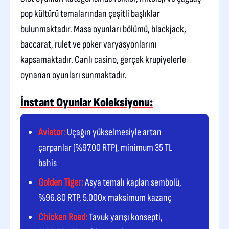
pop kültürü temalarından çeşitli başlıklar
bulunmaktadır. Masa oyunları bölümü, blackjack,
baccarat, rulet ve poker varyasyonlarını
kapsamaktadır. Canlı casino, gerçek krupiyelerle
oynanan oyunları sunmaktadır.
İnstant Oyunlar Koleksiyonu:
Aviator:
Uçağın yükselmesiyle artan
çarpanlar (%97.00 RTP), minimum 35 TL
bahis
Golden Tiger:
Asya temalı kaplan sembolü,
%96.80 RTP, 5.000x maksimum kazanç
Chicken Road:
Tavuk yarışı konsepti,