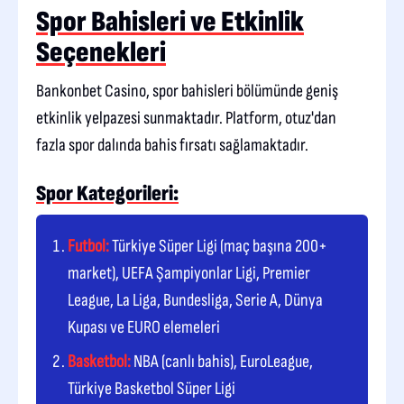
Spor Bahisleri ve Etkinlik
Seçenekleri
Bankonbet Casino, spor bahisleri bölümünde geniş
etkinlik yelpazesi sunmaktadır. Platform, otuz'dan
fazla spor dalında bahis fırsatı sağlamaktadır.
Spor Kategorileri:
Futbol:
Türkiye Süper Ligi (maç başına 200+
market), UEFA Şampiyonlar Ligi, Premier
League, La Liga, Bundesliga, Serie A, Dünya
Kupası ve EURO elemeleri
Basketbol:
NBA (canlı bahis), EuroLeague,
Türkiye Basketbol Süper Ligi