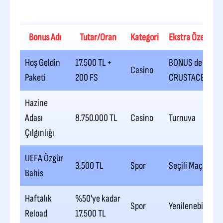
Bonus Adı
Tutar/Oran
Kategori
Ekstra Özellik
Hoş Geldin
17.500 TL +
BONUS de
Casino
Paketi
200 FS
CRUSTACEOS
Hazine
Adası
8.750.000 TL
Casino
Turnuva
Çılgınlığı
UEFA Özgür
3.500 TL
Spor
Seçili Maçlar
Bahis
Haftalık
%50'ye kadar
Spor
Yenilenebilir
Reload
17.500 TL