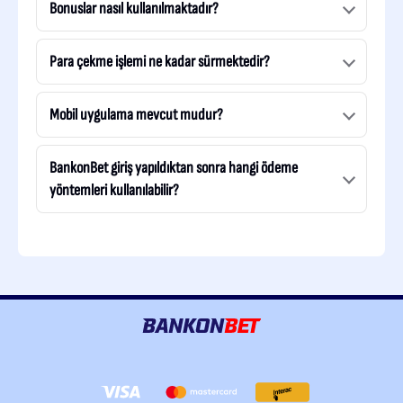
Bonuslar nasıl kullanılmaktadır?
Para çekme işlemi ne kadar sürmektedir?
Mobil uygulama mevcut mudur?
BankonBet giriş yapıldıktan sonra hangi ödeme
yöntemleri kullanılabilir?