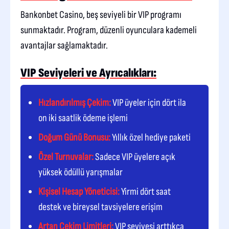
Bankonbet Casino, beş seviyeli bir VIP programı
sunmaktadır. Program, düzenli oyunculara kademeli
avantajlar sağlamaktadır.
VIP Seviyeleri ve Ayrıcalıkları:
Hızlandırılmış Çekim:
VIP üyeler için dört ila
on iki saatlik ödeme işlemi
Doğum Günü Bonusu:
Yıllık özel hediye paketi
Özel Turnuvalar:
Sadece VIP üyelere açık
yüksek ödüllü yarışmalar
Kişisel Hesap Yöneticisi:
Yirmi dört saat
destek ve bireysel tavsiyelere erişim
Artan Çekim Limitleri:
VIP seviyesi arttıkça