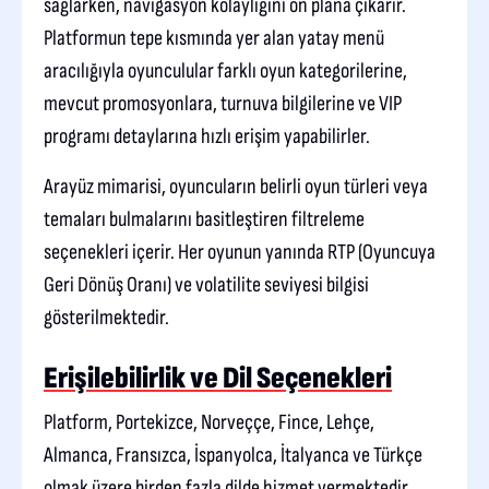
sağlarken, navigasyon kolaylığını ön plana çıkarır.
Platformun tepe kısmında yer alan yatay menü
aracılığıyla oyunculular farklı oyun kategorilerine,
mevcut promosyonlara, turnuva bilgilerine ve VIP
programı detaylarına hızlı erişim yapabilirler.
Arayüz mimarisi, oyuncuların belirli oyun türleri veya
temaları bulmalarını basitleştiren filtreleme
seçenekleri içerir. Her oyunun yanında RTP (Oyuncuya
Geri Dönüş Oranı) ve volatilite seviyesi bilgisi
gösterilmektedir.
Erişilebilirlik ve Dil Seçenekleri
Platform, Portekizce, Norveççe, Fince, Lehçe,
Almanca, Fransızca, İspanyolca, İtalyanca ve Türkçe
olmak üzere birden fazla dilde hizmet vermektedir.