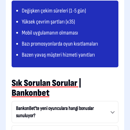
Değişken çekim süreleri (1-5 gün)
Yüksek çevrim şartları (x35)
Mobil uygulamanın olmaması
Bazı promosyonlarda oyun kısıtlamaları
Bazen yavaş müşteri hizmeti yanıtları
Sık Sorulan Sorular |
Bankonbet
BankonBet'te yeni oyunculara hangi bonuslar
sunuluyor?