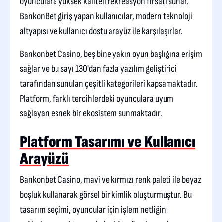
oyunculara yüksek kaliteli rekreasyon fırsatı sunar.
BankonBet giriş yapan kullanıcılar, modern teknoloji
altyapısı ve kullanıcı dostu arayüz ile karşılaşırlar.
Bankonbet Casino, beş bine yakın oyun başlığına erişim
sağlar ve bu sayı 130'dan fazla yazılım geliştirici
tarafından sunulan çeşitli kategorileri kapsamaktadır.
Platform, farklı tercihlerdeki oyunculara uyum
sağlayan esnek bir ekosistem sunmaktadır.
Platform Tasarımı ve Kullanıcı
Arayüzü
Bankonbet Casino, mavi ve kırmızı renk paleti ile beyaz
boşluk kullanarak görsel bir kimlik oluşturmuştur. Bu
tasarım seçimi, oyuncular için işlem netliğini