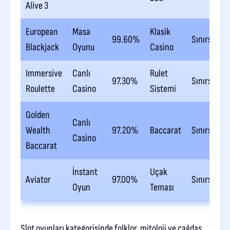
Alive 3
European
Masa
Klasik
99.60%
Sınırsız
Blackjack
Oyunu
Casino
Immersive
Canlı
Rulet
97.30%
Sınırsız
Roulette
Casino
Sistemi
Golden
Canlı
Wealth
97.20%
Baccarat
Sınırsız
Casino
Baccarat
İnstant
Uçak
Aviator
97.00%
Sınırsız
Oyun
Teması
Slot oyunları kategorisinde folklor, mitoloji ve çağdaş