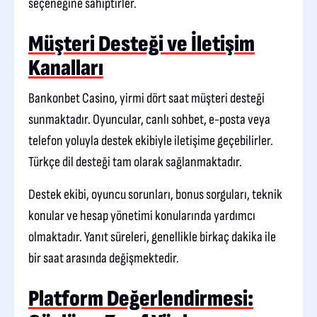
seçeneğine sahiptirler.
Müşteri Desteği ve İletişim
Kanalları
Bankonbet Casino, yirmi dört saat müşteri desteği
sunmaktadır. Oyuncular, canlı sohbet, e-posta veya
telefon yoluyla destek ekibiyle iletişime geçebilirler.
Türkçe dil desteği tam olarak sağlanmaktadır.
Destek ekibi, oyuncu sorunları, bonus sorguları, teknik
konular ve hesap yönetimi konularında yardımcı
olmaktadır. Yanıt süreleri, genellikle birkaç dakika ile
bir saat arasında değişmektedir.
Platform Değerlendirmesi: