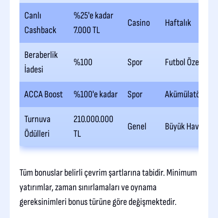
Canlı
%25'e kadar
Casino
Haftalık
Cashback
7.000 TL
Beraberlik
%100
Spor
Futbol Özel
İadesi
ACCA Boost
%100'e kadar
Spor
Akümülatör
Turnuva
210.000.000
Genel
Büyük Havuz
Ödülleri
TL
Tüm bonuslar belirli çevrim şartlarına tabidir. Minimum
yatırımlar, zaman sınırlamaları ve oynama
gereksinimleri bonus türüne göre değişmektedir.