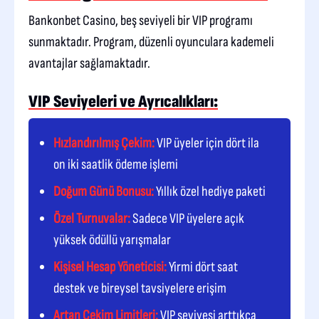
Bankonbet Casino, beş seviyeli bir VIP programı
sunmaktadır. Program, düzenli oyunculara kademeli
avantajlar sağlamaktadır.
VIP Seviyeleri ve Ayrıcalıkları:
Hızlandırılmış Çekim:
VIP üyeler için dört ila
on iki saatlik ödeme işlemi
Doğum Günü Bonusu:
Yıllık özel hediye paketi
Özel Turnuvalar:
Sadece VIP üyelere açık
yüksek ödüllü yarışmalar
Kişisel Hesap Yöneticisi:
Yirmi dört saat
destek ve bireysel tavsiyelere erişim
Artan Çekim Limitleri:
VIP seviyesi arttıkça