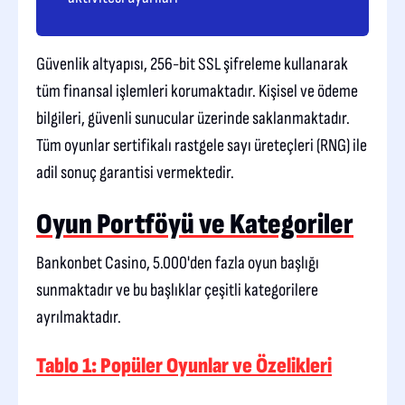
Güvenlik altyapısı, 256-bit SSL şifreleme kullanarak
tüm finansal işlemleri korumaktadır. Kişisel ve ödeme
bilgileri, güvenli sunucular üzerinde saklanmaktadır.
Tüm oyunlar sertifikalı rastgele sayı üreteçleri (RNG) ile
adil sonuç garantisi vermektedir.
Oyun Portföyü ve Kategoriler
Bankonbet Casino, 5.000'den fazla oyun başlığı
sunmaktadır ve bu başlıklar çeşitli kategorilere
ayrılmaktadır.
Tablo 1: Popüler Oyunlar ve Özelikleri