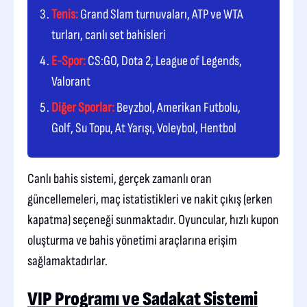
Tenis:
Grand Slam turnuvaları, ATP ve WTA
turları, canlı set bahisleri
E-Spor:
CS:GO, Dota 2, League of Legends,
Valorant
Diğer Sporlar:
Beyzbol, Amerikan Futbolu,
Golf, Su Topu, At Yarışı, Voleybol, Hentbol
Canlı bahis sistemi, gerçek zamanlı oran
güncellemeleri, maç istatistikleri ve nakit çıkış (erken
kapatma) seçeneği sunmaktadır. Oyuncular, hızlı kupon
oluşturma ve bahis yönetimi araçlarına erişim
sağlamaktadırlar.
VIP Programı ve Sadakat Sistemi