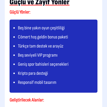
Güçlü ve Zayıf Yönler
Güçlü Yönler:
Beş bine yakın oyun çeşitliliği
Cömert hoş geldin bonus paketi
Türkçe tam destek ve arayüz
Beş seviyeli VIP programı
Geniş spor bahisleri seçenekleri
Kripto para desteği
Responsif mobil tasarım
Geliştirilecek Alanlar: