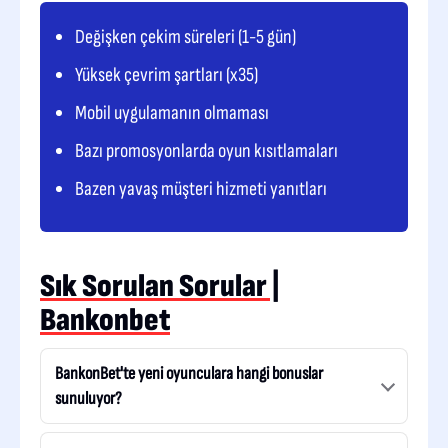
Değişken çekim süreleri (1-5 gün)
Yüksek çevrim şartları (x35)
Mobil uygulamanın olmaması
Bazı promosyonlarda oyun kısıtlamaları
Bazen yavaş müşteri hizmeti yanıtları
Sık Sorulan Sorular |
Bankonbet
BankonBet'te yeni oyunculara hangi bonuslar
sunuluyor?