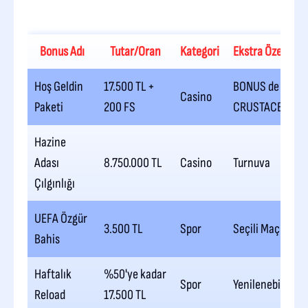
Bonus Adı
Tutar/Oran
Kategori
Ekstra Özellik
Hoş Geldin
17.500 TL +
BONUS de
Casino
Paketi
200 FS
CRUSTACEOS
Hazine
Adası
8.750.000 TL
Casino
Turnuva
Çılgınlığı
UEFA Özgür
3.500 TL
Spor
Seçili Maçlar
Bahis
Haftalık
%50'ye kadar
Spor
Yenilenebilir
Reload
17.500 TL