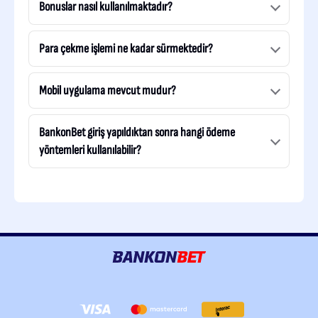
Bonuslar nasıl kullanılmaktadır?
Para çekme işlemi ne kadar sürmektedir?
Mobil uygulama mevcut mudur?
BankonBet giriş yapıldıktan sonra hangi ödeme
yöntemleri kullanılabilir?