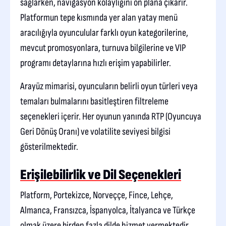
sağlarken, navigasyon kolaylığını ön plana çıkarır.
Platformun tepe kısmında yer alan yatay menü
aracılığıyla oyunculular farklı oyun kategorilerine,
mevcut promosyonlara, turnuva bilgilerine ve VIP
programı detaylarına hızlı erişim yapabilirler.
Arayüz mimarisi, oyuncuların belirli oyun türleri veya
temaları bulmalarını basitleştiren filtreleme
seçenekleri içerir. Her oyunun yanında RTP (Oyuncuya
Geri Dönüş Oranı) ve volatilite seviyesi bilgisi
gösterilmektedir.
Erişilebilirlik ve Dil Seçenekleri
Platform, Portekizce, Norveççe, Fince, Lehçe,
Almanca, Fransızca, İspanyolca, İtalyanca ve Türkçe
olmak üzere birden fazla dilde hizmet vermektedir.