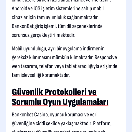
Android ve iOS işletim sistemlerine sahip mobil
cihazlar için tam uyumluluk sağlanmaktadır.
BankonBet giriş işlemi, tüm dil seçeneklerinde
sorunsuz gerçekleştirilmektedir.
Mobil uyumluluğu, ayrı bir uygulama indirmenin
gereksiz kılınmasını mümkün kılmaktadır. Responsive
web tasarımı, telefon veya tablet aracılığıyla erişimde
tam işlevselliği korumaktadır.
Güvenlik Protokolleri ve
Sorumlu Oyun Uygulamaları
Bankonbet Casino, oyuncu koruması ve veri
güvenliğine ciddi şekilde yaklaşmaktadır. Platform,