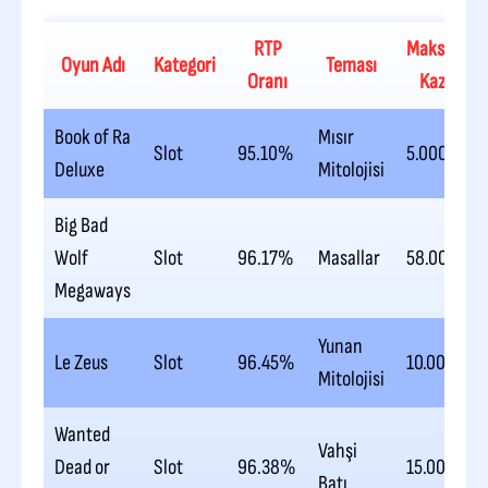
RTP
Maksimum
Oyun Adı
Kategori
Teması
Oranı
Kazanç
Book of Ra
Mısır
Slot
95.10%
5.000x
Deluxe
Mitolojisi
Big Bad
Wolf
Slot
96.17%
Masallar
58.000x
Megaways
Yunan
Le Zeus
Slot
96.45%
10.000x
Mitolojisi
Wanted
Vahşi
Dead or
Slot
96.38%
15.000x
Batı