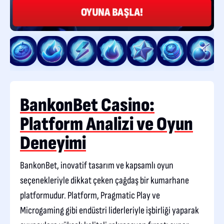
OYUNA BAŞLA!
BankonBet Casino:
Platform Analizi ve Oyun
Deneyimi
BankonBet, inovatif tasarım ve kapsamlı oyun
seçenekleriyle dikkat çeken çağdaş bir kumarhane
platformudur. Platform, Pragmatic Play ve
Microgaming gibi endüstri liderleriyle işbirliği yaparak