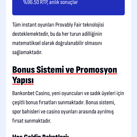
%96.50 RTP, anlık sonuçlar
Tüm instant oyunları Provably Fair teknolojisi
desteklemektedir, bu da her turun adilliğinin
matematiksel olarak doğrulanabilir olmasını
sağlamaktadır.
Bonus Sistemi ve Promosyon
Yapısı
Bankonbet Casino, yeni oyuncuları ve sadık üyeleri için
çeşitli bonus fırsatları sunmaktadır. Bonus sistemi,
spor bahisleri ve casino oyunları arasında ayrılmış
fırsat sunmaktadır.