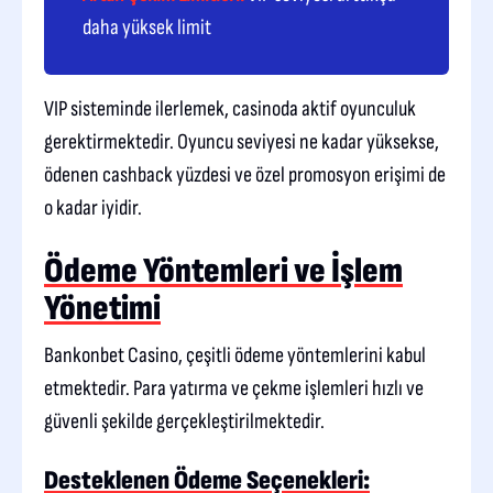
daha yüksek limit
VIP sisteminde ilerlemek, casinoda aktif oyunculuk
gerektirmektedir. Oyuncu seviyesi ne kadar yüksekse,
ödenen cashback yüzdesi ve özel promosyon erişimi de
o kadar iyidir.
Ödeme Yöntemleri ve İşlem
Yönetimi
Bankonbet Casino, çeşitli ödeme yöntemlerini kabul
etmektedir. Para yatırma ve çekme işlemleri hızlı ve
güvenli şekilde gerçekleştirilmektedir.
Desteklenen Ödeme Seçenekleri: