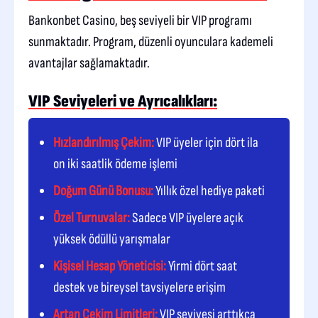
Bankonbet Casino, beş seviyeli bir VIP programı
sunmaktadır. Program, düzenli oyunculara kademeli
avantajlar sağlamaktadır.
VIP Seviyeleri ve Ayrıcalıkları:
Hızlandırılmış Çekim:
VIP üyeler için dört ila
on iki saatlik ödeme işlemi
Doğum Günü Bonusu:
Yıllık özel hediye paketi
Özel Turnuvalar:
Sadece VIP üyelere açık
yüksek ödüllü yarışmalar
Kişisel Hesap Yöneticisi:
Yirmi dört saat
destek ve bireysel tavsiyelere erişim
Artan Çekim Limitleri:
VIP seviyesi arttıkça