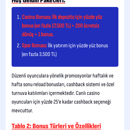
Hoş Geldin Paketleri:
Casino Bonusu: İlk depozito için yüzde yüz
bonus (en fazla 17.500 TL) + 200 ücretsiz
dönüş + 1 bonus.
Spor Bonusu:
İlk yatırım için yüzde yüz bonus
(en fazla 3.500 TL)
Düzenli oyunculara yönelik promosyonlar haftalık ve
hafta sonu reload bonusları, cashback sistemi ve özel
turnuva katılımları içermektedir. Canlı casino
oyuncuları için yüzde 25'e kadar cashback seçeneği
mevcuttur.
Tablo 2: Bonus Türleri ve Özellikleri