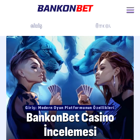
ÜYE OL
GIRIŞ
Giriş: Modern Oyun Platformunun Özellikleri
BankonBet Casino
İncelemesi