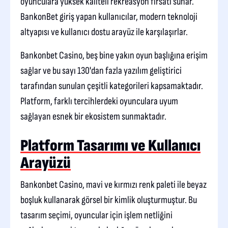
oyunculara yüksek kaliteli rekreasyon fırsatı sunar.
BankonBet giriş yapan kullanıcılar, modern teknoloji
altyapısı ve kullanıcı dostu arayüz ile karşılaşırlar.
Bankonbet Casino, beş bine yakın oyun başlığına erişim
sağlar ve bu sayı 130'dan fazla yazılım geliştirici
tarafından sunulan çeşitli kategorileri kapsamaktadır.
Platform, farklı tercihlerdeki oyunculara uyum
sağlayan esnek bir ekosistem sunmaktadır.
Platform Tasarımı ve Kullanıcı
Arayüzü
Bankonbet Casino, mavi ve kırmızı renk paleti ile beyaz
boşluk kullanarak görsel bir kimlik oluşturmuştur. Bu
tasarım seçimi, oyuncular için işlem netliğini