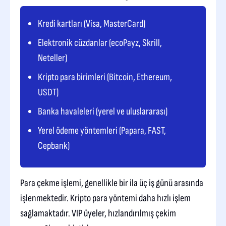
Kredi kartları (Visa, MasterCard)
Elektronik cüzdanlar (ecoPayz, Skrill,
Neteller)
Kripto para birimleri (Bitcoin, Ethereum,
USDT)
Banka havaleleri (yerel ve uluslararası)
Yerel ödeme yöntemleri (Papara, FAST,
Cepbank)
Para çekme işlemi, genellikle bir ila üç iş günü arasında
işlenmektedir. Kripto para yöntemi daha hızlı işlem
sağlamaktadır. VIP üyeler, hızlandırılmış çekim