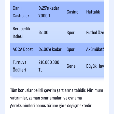
Canlı
%25'e kadar
Casino
Haftalık
Cashback
7.000 TL
Beraberlik
%100
Spor
Futbol Özel
İadesi
ACCA Boost
%100'e kadar
Spor
Akümülatör
Turnuva
210.000.000
Genel
Büyük Havuz
Ödülleri
TL
Tüm bonuslar belirli çevrim şartlarına tabidir. Minimum
yatırımlar, zaman sınırlamaları ve oynama
gereksinimleri bonus türüne göre değişmektedir.