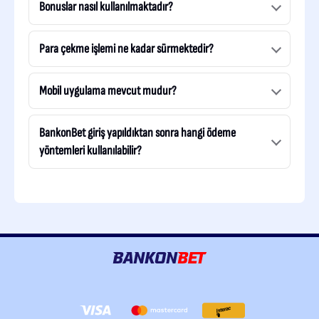
Bonuslar nasıl kullanılmaktadır?
Para çekme işlemi ne kadar sürmektedir?
Mobil uygulama mevcut mudur?
BankonBet giriş yapıldıktan sonra hangi ödeme
yöntemleri kullanılabilir?