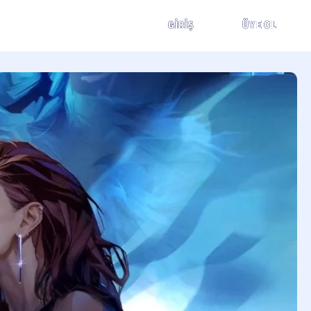
ÜYE OL
GIRIŞ