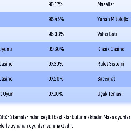
96.17%
Masallar
96.45%
Yunan Mitolojisi
96.38%
Vahşi Batı
Oyunu
99.60%
Klasik Casino
Casino
97.30%
Rulet Sistemi
Casino
97.20%
Baccarat
nt Oyun
97.00%
Uçak Teması
kültürü temalarından çeşitli başlıklar bulunmaktadır. Masa oyunlar
elerle oynanan oyunları sunmaktadır.