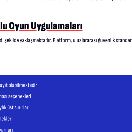
mlu Oyun Uygulamaları
i şekilde yaklaşmaktadır. Platform, uluslararası güvenlik standa
kayıt olabilmektedir
ması seçenekleri
lık üst sınırlar
nekleri
yarıları