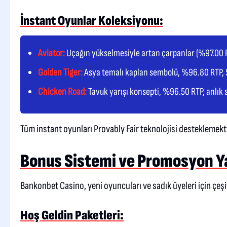
İnstant Oyunlar Koleksiyonu:
Aviator:
Uçağın yükselmesiyle artan çarpanlar (%97.00 
Golden Tiger:
Asya temalı kaplan sembolü, %96.80 RTP
Chicken Road:
Tavuk yarışı konsepti, %96.50 RTP, anlık 
Tüm instant oyunları Provably Fair teknolojisi desteklemekte
Bonus Sistemi ve Promosyon Y
Bankonbet Casino, yeni oyuncuları ve sadık üyeleri için çeşi
Hoş Geldin Paketleri: