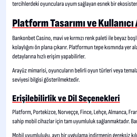
tercihlerdeki oyunculara uyum sağlayan esnek bir ekosist
Platform Tasarımı ve Kullanıcı
Bankonbet Casino, mavi ve kırmızı renk paleti ile beyaz boşl
kolaylığını ön plana çıkarır. Platformun tepe kısmında yer a
detaylarına hızlı erişim yapabilirler.
Arayüz mimarisi, oyuncuların belirli oyun türleri veya temal
seviyesi bilgisi gösterilmektedir.
Erişilebilirlik ve Dil Seçenekleri
Platform, Portekizce, Norveççe, Fince, Lehçe, Almanca, Fran
sahip mobil cihazlar için tam uyumluluk sağlanmaktadır. Ban
Mobil uyumluluğu, ayrı bir uygulama indirmenin gereksiz kıl