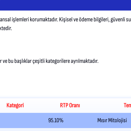
ansal işlemleri korumaktadır. Kişisel ve ödeme bilgileri, güvenli 
ktedir.
e bu başlıklar çeşitli kategorilere ayrılmaktadır.
Kategori
RTP Oranı
Tem
95.10%
Mısır Mitolojisi