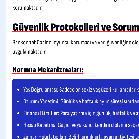
korumaktadır.
Güvenlik Protokolleri ve Soru
Bankonbet Casino, oyuncu koruması ve veri güvenliğine cidd
uygulamaktadır.
Koruma Mekanizmaları:
Yaş Doğrulaması: Sadece on sekiz yaş üzeri kullanıcılar 
Oturum Yönetimi: Günlük ve haftalık oyun süresi sınırla
Finansal Limitler: Para yatırma için günlük, haftalık ve ay
Hesap Kapatma: Geçici veya kalıcı kendini dışlama seçe
Zaman Hatırlatıcıları: Belirli aralıklarla oyun aktivitesi u