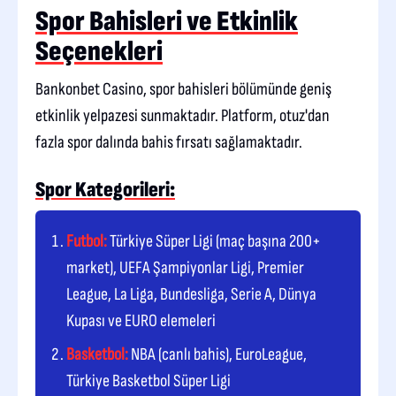
Spor Bahisleri ve Etkinlik
Seçenekleri
Bankonbet Casino, spor bahisleri bölümünde geniş
etkinlik yelpazesi sunmaktadır. Platform, otuz'dan
fazla spor dalında bahis fırsatı sağlamaktadır.
Spor Kategorileri:
Futbol:
Türkiye Süper Ligi (maç başına 200+
market), UEFA Şampiyonlar Ligi, Premier
League, La Liga, Bundesliga, Serie A, Dünya
Kupası ve EURO elemeleri
Basketbol:
NBA (canlı bahis), EuroLeague,
Türkiye Basketbol Süper Ligi