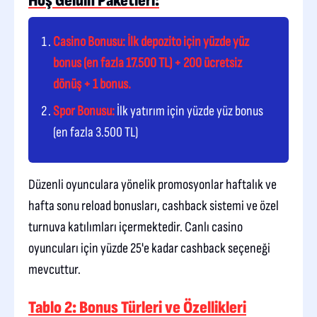
Hoş Geldin Paketleri:
Casino Bonusu: İlk depozito için yüzde yüz
bonus (en fazla 17.500 TL) + 200 ücretsiz
dönüş + 1 bonus.
Spor Bonusu:
İlk yatırım için yüzde yüz bonus
(en fazla 3.500 TL)
Düzenli oyunculara yönelik promosyonlar haftalık ve
hafta sonu reload bonusları, cashback sistemi ve özel
turnuva katılımları içermektedir. Canlı casino
oyuncuları için yüzde 25'e kadar cashback seçeneği
mevcuttur.
Tablo 2: Bonus Türleri ve Özellikleri