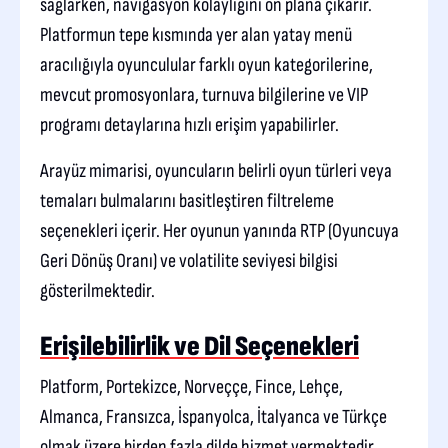
sağlarken, navigasyon kolaylığını ön plana çıkarır.
Platformun tepe kısmında yer alan yatay menü
aracılığıyla oyunculular farklı oyun kategorilerine,
mevcut promosyonlara, turnuva bilgilerine ve VIP
programı detaylarına hızlı erişim yapabilirler.
Arayüz mimarisi, oyuncuların belirli oyun türleri veya
temaları bulmalarını basitleştiren filtreleme
seçenekleri içerir. Her oyunun yanında RTP (Oyuncuya
Geri Dönüş Oranı) ve volatilite seviyesi bilgisi
gösterilmektedir.
Erişilebilirlik ve Dil Seçenekleri
Platform, Portekizce, Norveççe, Fince, Lehçe,
Almanca, Fransızca, İspanyolca, İtalyanca ve Türkçe
olmak üzere birden fazla dilde hizmet vermektedir.