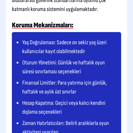
uluslararası güvenlik standartlarına uyumlu çok
katmanlı koruma sistemini uygulamaktadır.
Koruma Mekanizmaları:
Yaş Doğrulaması: Sadece on sekiz yaş üzeri
kullanıcılar kayıt olabilmektedir
Oturum Yönetimi: Günlük ve haftalık oyun
süresi sınırlaması seçenekleri
Finansal Limitler: Para yatırma için günlük,
haftalık ve aylık üst sınırlar
Hesap Kapatma: Geçici veya kalıcı kendini
dışlama seçenekleri
Zaman Hatırlatıcıları: Belirli aralıklarla oyun
aktivitesi uyarıları