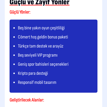
Güçlü ve Zayıf Yönler
Güçlü Yönler:
Beş bine yakın oyun çeşitliliği
Cömert hoş geldin bonus paketi
Türkçe tam destek ve arayüz
Beş seviyeli VIP programı
Geniş spor bahisleri seçenekleri
Kripto para desteği
Responsif mobil tasarım
Geliştirilecek Alanlar: