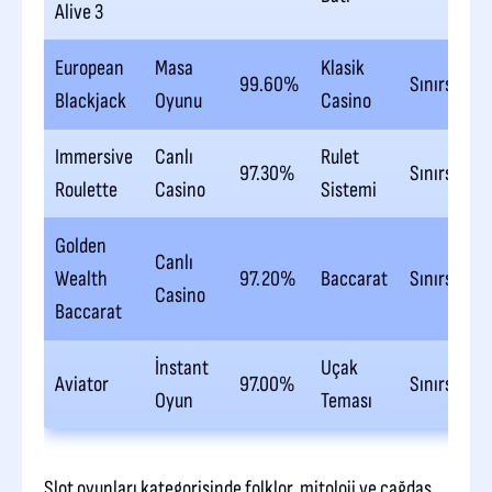
Alive 3
European
Masa
Klasik
99.60%
Sınırsız
Blackjack
Oyunu
Casino
Immersive
Canlı
Rulet
97.30%
Sınırsız
Roulette
Casino
Sistemi
Golden
Canlı
Wealth
97.20%
Baccarat
Sınırsız
Casino
Baccarat
İnstant
Uçak
Aviator
97.00%
Sınırsız
Oyun
Teması
Slot oyunları kategorisinde folklor, mitoloji ve çağdaş