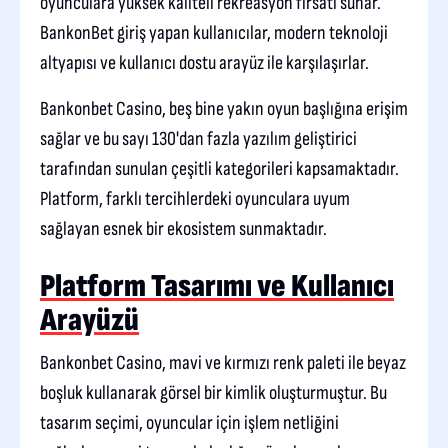
oyunculara yüksek kaliteli rekreasyon fırsatı sunar.
BankonBet giriş yapan kullanıcılar, modern teknoloji
altyapısı ve kullanıcı dostu arayüz ile karşılaşırlar.
Bankonbet Casino, beş bine yakın oyun başlığına erişim
sağlar ve bu sayı 130'dan fazla yazılım geliştirici
tarafından sunulan çeşitli kategorileri kapsamaktadır.
Platform, farklı tercihlerdeki oyunculara uyum
sağlayan esnek bir ekosistem sunmaktadır.
Platform Tasarımı ve Kullanıcı
Arayüzü
Bankonbet Casino, mavi ve kırmızı renk paleti ile beyaz
boşluk kullanarak görsel bir kimlik oluşturmuştur. Bu
tasarım seçimi, oyuncular için işlem netliğini