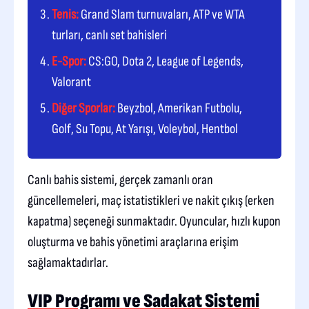
Tenis:
Grand Slam turnuvaları, ATP ve WTA
turları, canlı set bahisleri
E-Spor:
CS:GO, Dota 2, League of Legends,
Valorant
Diğer Sporlar:
Beyzbol, Amerikan Futbolu,
Golf, Su Topu, At Yarışı, Voleybol, Hentbol
Canlı bahis sistemi, gerçek zamanlı oran
güncellemeleri, maç istatistikleri ve nakit çıkış (erken
kapatma) seçeneği sunmaktadır. Oyuncular, hızlı kupon
oluşturma ve bahis yönetimi araçlarına erişim
sağlamaktadırlar.
VIP Programı ve Sadakat Sistemi