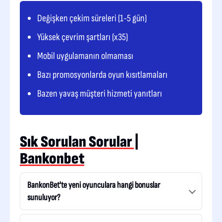
Değişken çekim süreleri (1-5 gün)
Yüksek çevrim şartları (x35)
Mobil uygulamanın olmaması
Bazı promosyonlarda oyun kısıtlamaları
Bazen yavaş müşteri hizmeti yanıtları
Sık Sorulan Sorular |
Bankonbet
BankonBet'te yeni oyunculara hangi bonuslar
sunuluyor?