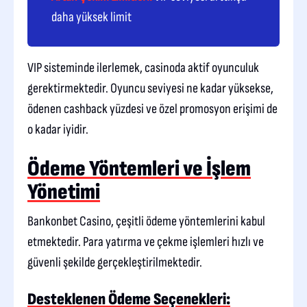
daha yüksek limit
VIP sisteminde ilerlemek, casinoda aktif oyunculuk
gerektirmektedir. Oyuncu seviyesi ne kadar yüksekse,
ödenen cashback yüzdesi ve özel promosyon erişimi de
o kadar iyidir.
Ödeme Yöntemleri ve İşlem
Yönetimi
Bankonbet Casino, çeşitli ödeme yöntemlerini kabul
etmektedir. Para yatırma ve çekme işlemleri hızlı ve
güvenli şekilde gerçekleştirilmektedir.
Desteklenen Ödeme Seçenekleri: