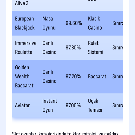
Alive 3
European
Masa
Klasik
99.60%
Sınırsız
Blackjack
Oyunu
Casino
Immersive
Canlı
Rulet
97.30%
Sınırsız
Roulette
Casino
Sistemi
Golden
Canlı
Wealth
97.20%
Baccarat
Sınırsız
Casino
Baccarat
İnstant
Uçak
Aviator
97.00%
Sınırsız
Oyun
Teması
Slot oyunları kategorisinde folklor, mitoloji ve çağdaş