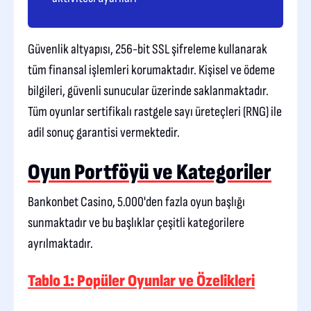
Güvenlik altyapısı, 256-bit SSL şifreleme kullanarak
tüm finansal işlemleri korumaktadır. Kişisel ve ödeme
bilgileri, güvenli sunucular üzerinde saklanmaktadır.
Tüm oyunlar sertifikalı rastgele sayı üreteçleri (RNG) ile
adil sonuç garantisi vermektedir.
Oyun Portföyü ve Kategoriler
Bankonbet Casino, 5.000'den fazla oyun başlığı
sunmaktadır ve bu başlıklar çeşitli kategorilere
ayrılmaktadır.
Tablo 1: Popüler Oyunlar ve Özelikleri