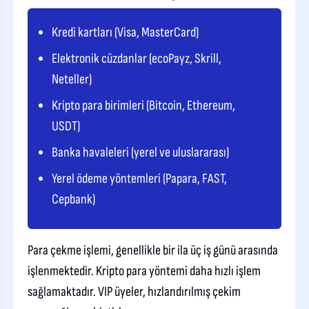
Kredi kartları (Visa, MasterCard)
Elektronik cüzdanlar (ecoPayz, Skrill,
Neteller)
Kripto para birimleri (Bitcoin, Ethereum,
USDT)
Banka havaleleri (yerel ve uluslararası)
Yerel ödeme yöntemleri (Papara, FAST,
Cepbank)
Para çekme işlemi, genellikle bir ila üç iş günü arasında
işlenmektedir. Kripto para yöntemi daha hızlı işlem
sağlamaktadır. VIP üyeler, hızlandırılmış çekim