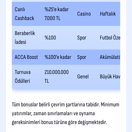
Canlı
%25'e kadar
Casino
Haftalık
Cashback
7.000 TL
Beraberlik
%100
Spor
Futbol Özel
İadesi
ACCA Boost
%100'e kadar
Spor
Akümülatör
Turnuva
210.000.000
Genel
Büyük Havuz
Ödülleri
TL
Tüm bonuslar belirli çevrim şartlarına tabidir. Minimum
yatırımlar, zaman sınırlamaları ve oynama
gereksinimleri bonus türüne göre değişmektedir.