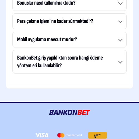
Bonuslar nasıl kullanılmaktadır?
Para çekme işlemi ne kadar sürmektedir?
Mobil uygulama mevcut mudur?
BankonBet giriş yapıldıktan sonra hangi ödeme
yöntemleri kullanılabilir?