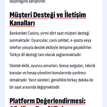
seçeneğine sahiptirler.
Müşteri Desteği ve İletişim
Kanalları
Bankonbet Casino, yirmi dört saat müşteri desteği
sunmaktadır. Oyuncular, canlı sohbet, e-posta veya
telefon yoluyla destek ekibiyle iletişime geçebilirler.
Türkçe dil desteği tam olarak sağlanmaktadır.
Destek ekibi, oyuncu sorunları, bonus sorguları, teknik
konular ve hesap yönetimi konularında yardımcı
olmaktadır. Yanıt süreleri, genellikle birkaç dakika ile
bir saat arasında değişmektedir.
Platform Değerlendirmesi: