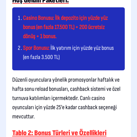
Hoş Geldin Paketleri:
Casino Bonusu: İlk depozito için yüzde yüz
bonus (en fazla 17.500 TL) + 200 ücretsiz
dönüş + 1 bonus.
Spor Bonusu:
İlk yatırım için yüzde yüz bonus
(en fazla 3.500 TL)
Düzenli oyunculara yönelik promosyonlar haftalık ve
hafta sonu reload bonusları, cashback sistemi ve özel
turnuva katılımları içermektedir. Canlı casino
oyuncuları için yüzde 25'e kadar cashback seçeneği
mevcuttur.
Tablo 2: Bonus Türleri ve Özellikleri