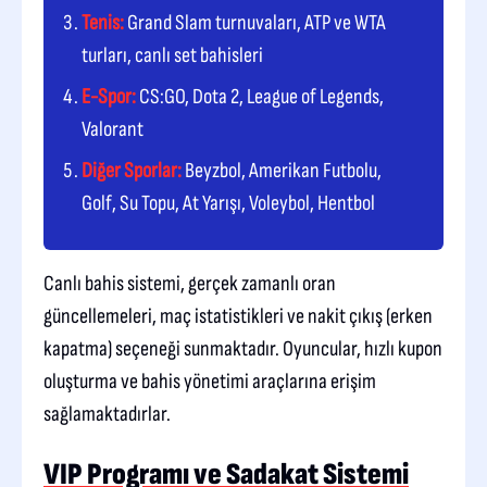
Tenis:
Grand Slam turnuvaları, ATP ve WTA
turları, canlı set bahisleri
E-Spor:
CS:GO, Dota 2, League of Legends,
Valorant
Diğer Sporlar:
Beyzbol, Amerikan Futbolu,
Golf, Su Topu, At Yarışı, Voleybol, Hentbol
Canlı bahis sistemi, gerçek zamanlı oran
güncellemeleri, maç istatistikleri ve nakit çıkış (erken
kapatma) seçeneği sunmaktadır. Oyuncular, hızlı kupon
oluşturma ve bahis yönetimi araçlarına erişim
sağlamaktadırlar.
VIP Programı ve Sadakat Sistemi