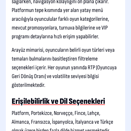
sağlarken, navigasyon kolaylığını ön plana çıkarır.
Platformun tepe kısmında yer alan yatay menü
aracılığıyla oyunculular farklı oyun kategorilerine,
mevcut promosyonlara, turnuva bilgilerine ve VIP
programı detaylarına hızlı erişim yapabilirler.
Arayüz mimarisi, oyuncuların belirli oyun türleri veya
temaları bulmalarını basitleştiren filtreleme
seçenekleri içerir. Her oyunun yanında RTP (Oyuncuya
Geri Dönüş Oranı) ve volatilite seviyesi bilgisi
gösterilmektedir.
Erişilebilirlik ve Dil Seçenekleri
Platform, Portekizce, Norveççe, Fince, Lehçe,
Almanca, Fransızca, İspanyolca, İtalyanca ve Türkçe
olmak üzere birden fazla dilde hizmet vermektedir.