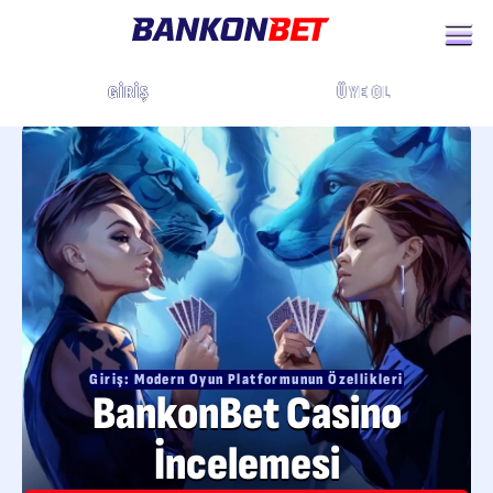
ÜYE OL
GIRIŞ
Giriş: Modern Oyun Platformunun Özellikleri
BankonBet Casino
İncelemesi