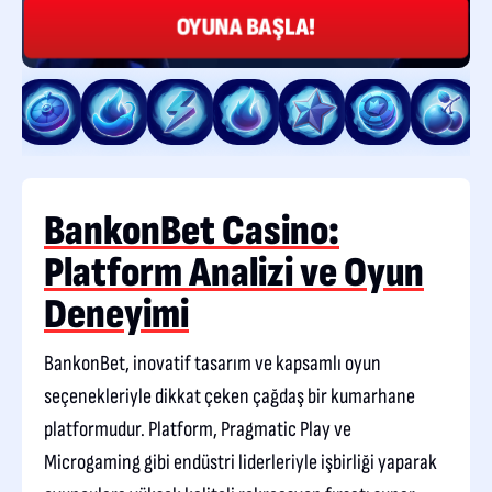
OYUNA BAŞLA!
BankonBet Casino:
Platform Analizi ve Oyun
Deneyimi
BankonBet, inovatif tasarım ve kapsamlı oyun
seçenekleriyle dikkat çeken çağdaş bir kumarhane
platformudur. Platform, Pragmatic Play ve
Microgaming gibi endüstri liderleriyle işbirliği yaparak