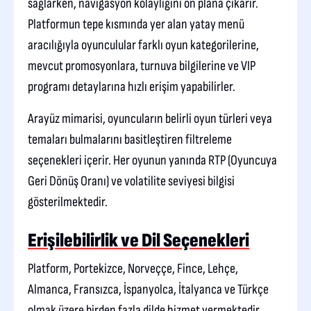
sağlarken, navigasyon kolaylığını ön plana çıkarır.
Platformun tepe kısmında yer alan yatay menü
aracılığıyla oyunculular farklı oyun kategorilerine,
mevcut promosyonlara, turnuva bilgilerine ve VIP
programı detaylarına hızlı erişim yapabilirler.
Arayüz mimarisi, oyuncuların belirli oyun türleri veya
temaları bulmalarını basitleştiren filtreleme
seçenekleri içerir. Her oyunun yanında RTP (Oyuncuya
Geri Dönüş Oranı) ve volatilite seviyesi bilgisi
gösterilmektedir.
Erişilebilirlik ve Dil Seçenekleri
Platform, Portekizce, Norveççe, Fince, Lehçe,
Almanca, Fransızca, İspanyolca, İtalyanca ve Türkçe
olmak üzere birden fazla dilde hizmet vermektedir.