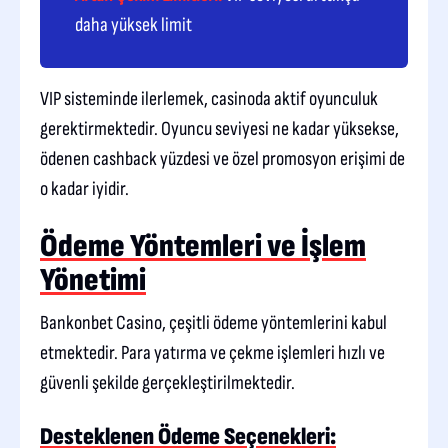
daha yüksek limit
VIP sisteminde ilerlemek, casinoda aktif oyunculuk
gerektirmektedir. Oyuncu seviyesi ne kadar yüksekse,
ödenen cashback yüzdesi ve özel promosyon erişimi de
o kadar iyidir.
Ödeme Yöntemleri ve İşlem
Yönetimi
Bankonbet Casino, çeşitli ödeme yöntemlerini kabul
etmektedir. Para yatırma ve çekme işlemleri hızlı ve
güvenli şekilde gerçekleştirilmektedir.
Desteklenen Ödeme Seçenekleri: