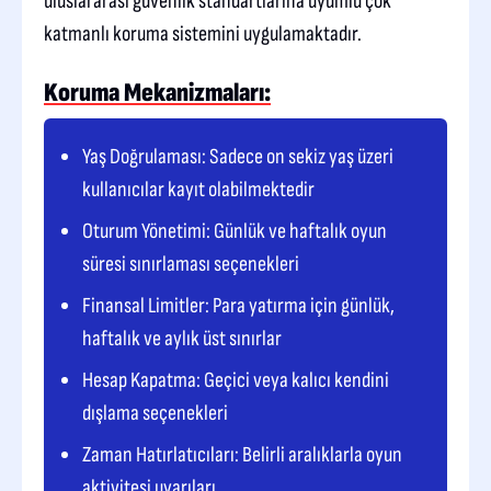
uluslararası güvenlik standartlarına uyumlu çok
katmanlı koruma sistemini uygulamaktadır.
Koruma Mekanizmaları:
Yaş Doğrulaması: Sadece on sekiz yaş üzeri
kullanıcılar kayıt olabilmektedir
Oturum Yönetimi: Günlük ve haftalık oyun
süresi sınırlaması seçenekleri
Finansal Limitler: Para yatırma için günlük,
haftalık ve aylık üst sınırlar
Hesap Kapatma: Geçici veya kalıcı kendini
dışlama seçenekleri
Zaman Hatırlatıcıları: Belirli aralıklarla oyun
aktivitesi uyarıları