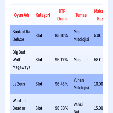
RTP
Maksimum
Oyun Adı
Kategori
Teması
Oranı
Kazanç
Book of Ra
Mısır
Slot
95.10%
5.000x
Deluxe
Mitolojisi
Big Bad
Wolf
Slot
96.17%
Masallar
58.000x
Megaways
Yunan
Le Zeus
Slot
96.45%
10.000x
Mitolojisi
Wanted
Vahşi
Dead or
Slot
96.38%
15.000x
Batı