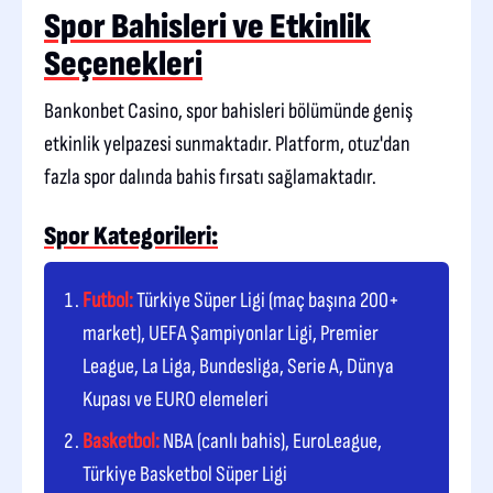
Spor Bahisleri ve Etkinlik
Seçenekleri
Bankonbet Casino, spor bahisleri bölümünde geniş
etkinlik yelpazesi sunmaktadır. Platform, otuz'dan
fazla spor dalında bahis fırsatı sağlamaktadır.
Spor Kategorileri:
Futbol:
Türkiye Süper Ligi (maç başına 200+
market), UEFA Şampiyonlar Ligi, Premier
League, La Liga, Bundesliga, Serie A, Dünya
Kupası ve EURO elemeleri
Basketbol:
NBA (canlı bahis), EuroLeague,
Türkiye Basketbol Süper Ligi