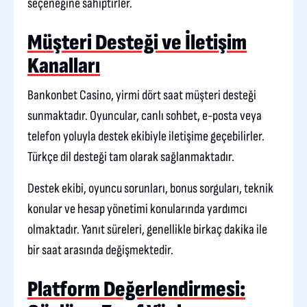
seçeneğine sahiptirler.
Müşteri Desteği ve İletişim
Kanalları
Bankonbet Casino, yirmi dört saat müşteri desteği
sunmaktadır. Oyuncular, canlı sohbet, e-posta veya
telefon yoluyla destek ekibiyle iletişime geçebilirler.
Türkçe dil desteği tam olarak sağlanmaktadır.
Destek ekibi, oyuncu sorunları, bonus sorguları, teknik
konular ve hesap yönetimi konularında yardımcı
olmaktadır. Yanıt süreleri, genellikle birkaç dakika ile
bir saat arasında değişmektedir.
Platform Değerlendirmesi: