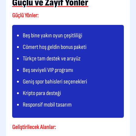
Güçlü ve Zayıf Yönler
Güçlü Yönler:
Beş bine yakın oyun çeşitliliği
Cömert hoş geldin bonus paketi
Türkçe tam destek ve arayüz
Beş seviyeli VIP programı
Geniş spor bahisleri seçenekleri
Kripto para desteği
Responsif mobil tasarım
Geliştirilecek Alanlar: