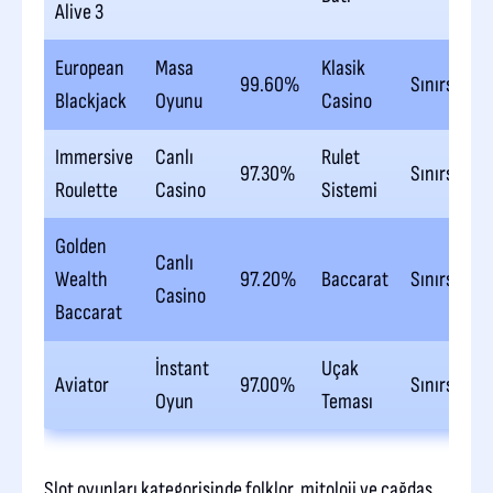
Alive 3
European
Masa
Klasik
99.60%
Sınırsız
Blackjack
Oyunu
Casino
Immersive
Canlı
Rulet
97.30%
Sınırsız
Roulette
Casino
Sistemi
Golden
Canlı
Wealth
97.20%
Baccarat
Sınırsız
Casino
Baccarat
İnstant
Uçak
Aviator
97.00%
Sınırsız
Oyun
Teması
Slot oyunları kategorisinde folklor, mitoloji ve çağdaş