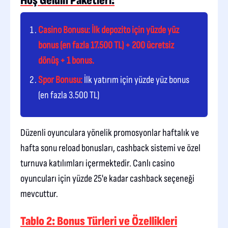
Hoş Geldin Paketleri:
Casino Bonusu: İlk depozito için yüzde yüz
bonus (en fazla 17.500 TL) + 200 ücretsiz
dönüş + 1 bonus.
Spor Bonusu:
İlk yatırım için yüzde yüz bonus
(en fazla 3.500 TL)
Düzenli oyunculara yönelik promosyonlar haftalık ve
hafta sonu reload bonusları, cashback sistemi ve özel
turnuva katılımları içermektedir. Canlı casino
oyuncuları için yüzde 25'e kadar cashback seçeneği
mevcuttur.
Tablo 2: Bonus Türleri ve Özellikleri