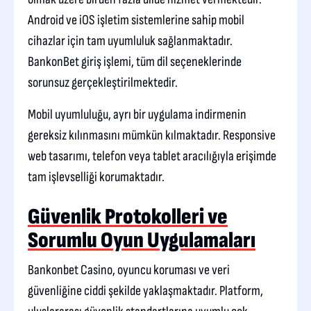
Android ve iOS işletim sistemlerine sahip mobil
cihazlar için tam uyumluluk sağlanmaktadır.
BankonBet giriş işlemi, tüm dil seçeneklerinde
sorunsuz gerçekleştirilmektedir.
Mobil uyumluluğu, ayrı bir uygulama indirmenin
gereksiz kılınmasını mümkün kılmaktadır. Responsive
web tasarımı, telefon veya tablet aracılığıyla erişimde
tam işlevselliği korumaktadır.
Güvenlik Protokolleri ve
Sorumlu Oyun Uygulamaları
Bankonbet Casino, oyuncu koruması ve veri
güvenliğine ciddi şekilde yaklaşmaktadır. Platform,