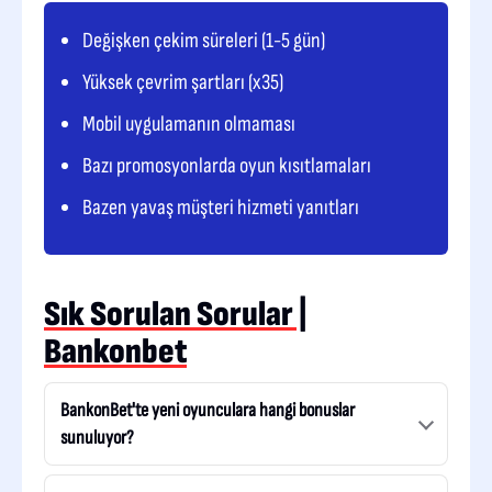
Değişken çekim süreleri (1-5 gün)
Yüksek çevrim şartları (x35)
Mobil uygulamanın olmaması
Bazı promosyonlarda oyun kısıtlamaları
Bazen yavaş müşteri hizmeti yanıtları
Sık Sorulan Sorular |
Bankonbet
BankonBet'te yeni oyunculara hangi bonuslar
sunuluyor?