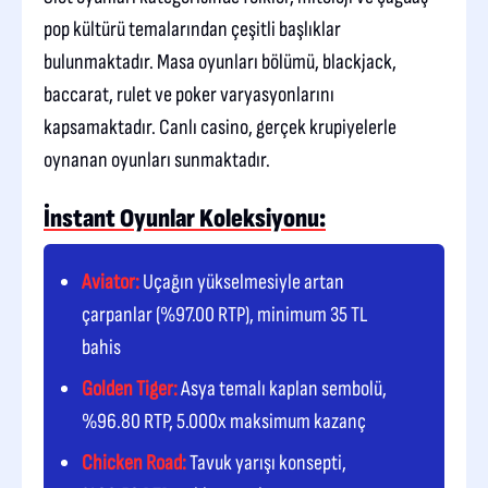
pop kültürü temalarından çeşitli başlıklar
bulunmaktadır. Masa oyunları bölümü, blackjack,
baccarat, rulet ve poker varyasyonlarını
kapsamaktadır. Canlı casino, gerçek krupiyelerle
oynanan oyunları sunmaktadır.
İnstant Oyunlar Koleksiyonu:
Aviator:
Uçağın yükselmesiyle artan
çarpanlar (%97.00 RTP), minimum 35 TL
bahis
Golden Tiger:
Asya temalı kaplan sembolü,
%96.80 RTP, 5.000x maksimum kazanç
Chicken Road:
Tavuk yarışı konsepti,