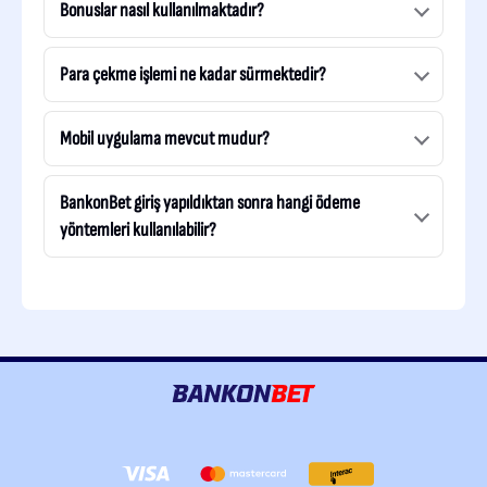
Bonuslar nasıl kullanılmaktadır?
Para çekme işlemi ne kadar sürmektedir?
Mobil uygulama mevcut mudur?
BankonBet giriş yapıldıktan sonra hangi ödeme
yöntemleri kullanılabilir?