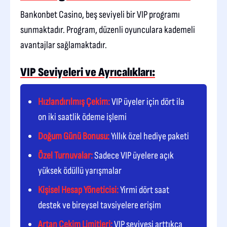
Bankonbet Casino, beş seviyeli bir VIP programı
sunmaktadır. Program, düzenli oyunculara kademeli
avantajlar sağlamaktadır.
VIP Seviyeleri ve Ayrıcalıkları:
Hızlandırılmış Çekim:
VIP üyeler için dört ila
on iki saatlik ödeme işlemi
Doğum Günü Bonusu:
Yıllık özel hediye paketi
Özel Turnuvalar:
Sadece VIP üyelere açık
yüksek ödüllü yarışmalar
Kişisel Hesap Yöneticisi:
Yirmi dört saat
destek ve bireysel tavsiyelere erişim
Artan Çekim Limitleri:
VIP seviyesi arttıkça