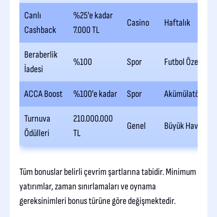
Canlı
%25'e kadar
Casino
Haftalık
Cashback
7.000 TL
Beraberlik
%100
Spor
Futbol Özel
İadesi
ACCA Boost
%100'e kadar
Spor
Akümülatör
Turnuva
210.000.000
Genel
Büyük Havuz
Ödülleri
TL
Tüm bonuslar belirli çevrim şartlarına tabidir. Minimum
yatırımlar, zaman sınırlamaları ve oynama
gereksinimleri bonus türüne göre değişmektedir.