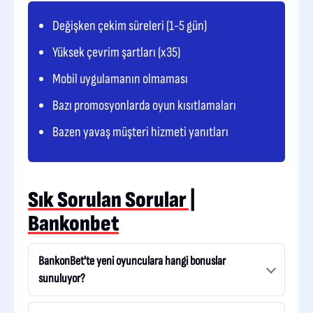
Değişken çekim süreleri (1-5 gün)
Yüksek çevrim şartları (x35)
Mobil uygulamanın olmaması
Bazı promosyonlarda oyun kısıtlamaları
Bazen yavaş müşteri hizmeti yanıtları
Sık Sorulan Sorular |
Bankonbet
BankonBet'te yeni oyunculara hangi bonuslar
sunuluyor?