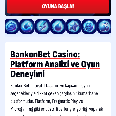
OYUNA BAŞLA!
BankonBet Casino:
Platform Analizi ve Oyun
Deneyimi
BankonBet, inovatif tasarım ve kapsamlı oyun
seçenekleriyle dikkat çeken çağdaş bir kumarhane
platformudur. Platform, Pragmatic Play ve
Microgaming gibi endüstri liderleriyle işbirliği yaparak