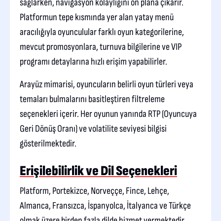
sağlarken, navigasyon kolaylığını ön plana çıkarır.
Platformun tepe kısmında yer alan yatay menü
aracılığıyla oyunculular farklı oyun kategorilerine,
mevcut promosyonlara, turnuva bilgilerine ve VIP
programı detaylarına hızlı erişim yapabilirler.
Arayüz mimarisi, oyuncuların belirli oyun türleri veya
temaları bulmalarını basitleştiren filtreleme
seçenekleri içerir. Her oyunun yanında RTP (Oyuncuya
Geri Dönüş Oranı) ve volatilite seviyesi bilgisi
gösterilmektedir.
Erişilebilirlik ve Dil Seçenekleri
Platform, Portekizce, Norveççe, Fince, Lehçe,
Almanca, Fransızca, İspanyolca, İtalyanca ve Türkçe
olmak üzere birden fazla dilde hizmet vermektedir.