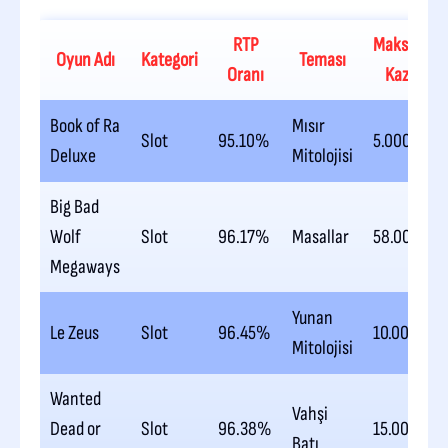
RTP
Maksimum
Oyun Adı
Kategori
Teması
Oranı
Kazanç
Book of Ra
Mısır
Slot
95.10%
5.000x
Deluxe
Mitolojisi
Big Bad
Wolf
Slot
96.17%
Masallar
58.000x
Megaways
Yunan
Le Zeus
Slot
96.45%
10.000x
Mitolojisi
Wanted
Vahşi
Dead or
Slot
96.38%
15.000x
Batı