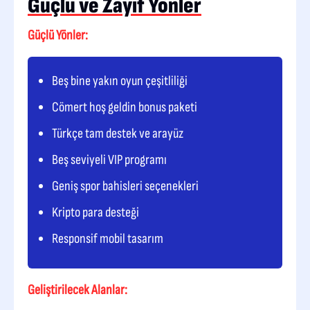
Güçlü ve Zayıf Yönler
Güçlü Yönler:
Beş bine yakın oyun çeşitliliği
Cömert hoş geldin bonus paketi
Türkçe tam destek ve arayüz
Beş seviyeli VIP programı
Geniş spor bahisleri seçenekleri
Kripto para desteği
Responsif mobil tasarım
Geliştirilecek Alanlar: