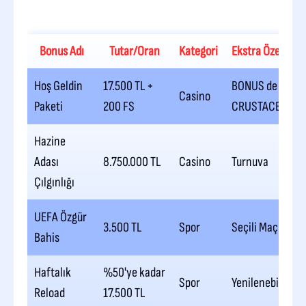
Bonus Adı
Tutar/Oran
Kategori
Ekstra Özellik
Hoş Geldin
17.500 TL +
BONUS de
Casino
Paketi
200 FS
CRUSTACEOS
Hazine
Adası
8.750.000 TL
Casino
Turnuva
Çılgınlığı
UEFA Özgür
3.500 TL
Spor
Seçili Maçlar
Bahis
Haftalık
%50'ye kadar
Spor
Yenilenebilir
Reload
17.500 TL