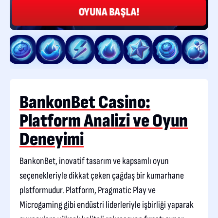
OYUNA BAŞLA!
BankonBet Casino:
Platform Analizi ve Oyun
Deneyimi
BankonBet, inovatif tasarım ve kapsamlı oyun
seçenekleriyle dikkat çeken çağdaş bir kumarhane
platformudur. Platform, Pragmatic Play ve
Microgaming gibi endüstri liderleriyle işbirliği yaparak