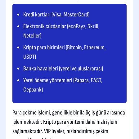
Kredi kartları (Visa, MasterCard)
Elektronik cüzdanlar (ecoPayz, Skrill,
Neteller)
Kripto para birimleri (Bitcoin, Ethereum,
USDT)
Banka havaleleri (yerel ve uluslararası)
Yerel ödeme yöntemleri (Papara, FAST,
Cepbank)
Para çekme işlemi, genellikle bir ila üç iş günü arasında
işlenmektedir. Kripto para yöntemi daha hızlı işlem
sağlamaktadır. VIP üyeler, hızlandırılmış çekim