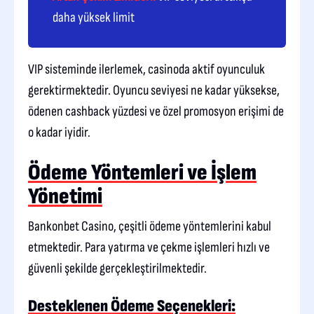
daha yüksek limit
VIP sisteminde ilerlemek, casinoda aktif oyunculuk
gerektirmektedir. Oyuncu seviyesi ne kadar yüksekse,
ödenen cashback yüzdesi ve özel promosyon erişimi de
o kadar iyidir.
Ödeme Yöntemleri ve İşlem
Yönetimi
Bankonbet Casino, çeşitli ödeme yöntemlerini kabul
etmektedir. Para yatırma ve çekme işlemleri hızlı ve
güvenli şekilde gerçekleştirilmektedir.
Desteklenen Ödeme Seçenekleri: