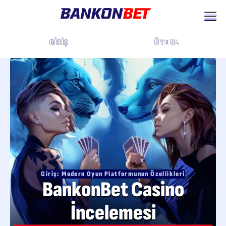
ÜYE OL
GIRIŞ
Giriş: Modern Oyun Platformunun Özellikleri
BankonBet Casino
İncelemesi