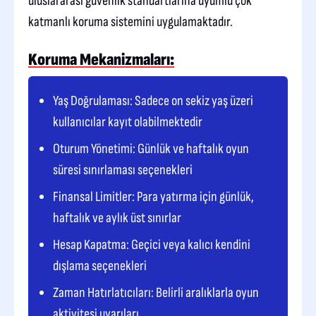
uluslararası güvenlik standartlarına uyumlu çok
katmanlı koruma sistemini uygulamaktadır.
Koruma Mekanizmaları:
Yaş Doğrulaması: Sadece on sekiz yaş üzeri
kullanıcılar kayıt olabilmektedir
Oturum Yönetimi: Günlük ve haftalık oyun
süresi sınırlaması seçenekleri
Finansal Limitler: Para yatırma için günlük,
haftalık ve aylık üst sınırlar
Hesap Kapatma: Geçici veya kalıcı kendini
dışlama seçenekleri
Zaman Hatırlatıcıları: Belirli aralıklarla oyun
aktivitesi uyarıları