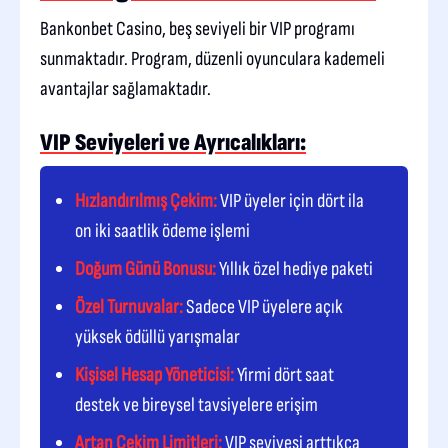
Bankonbet Casino, beş seviyeli bir VIP programı
sunmaktadır. Program, düzenli oyunculara kademeli
avantajlar sağlamaktadır.
VIP Seviyeleri ve Ayrıcalıkları:
Hızlandırılmış Çekim:
VIP üyeler için dört ila
on iki saatlik ödeme işlemi
Doğum Günü Bonusu:
Yıllık özel hediye paketi
Özel Turnuvalar:
Sadece VIP üyelere açık
yüksek ödüllü yarışmalar
Kişisel Hesap Yöneticisi:
Yirmi dört saat
destek ve bireysel tavsiyelere erişim
Artan Çekim Limitleri:
VIP seviyesi arttıkça