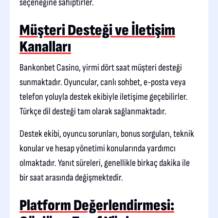
seçeneğine sahiptirler.
Müşteri Desteği ve İletişim
Kanalları
Bankonbet Casino, yirmi dört saat müşteri desteği
sunmaktadır. Oyuncular, canlı sohbet, e-posta veya
telefon yoluyla destek ekibiyle iletişime geçebilirler.
Türkçe dil desteği tam olarak sağlanmaktadır.
Destek ekibi, oyuncu sorunları, bonus sorguları, teknik
konular ve hesap yönetimi konularında yardımcı
olmaktadır. Yanıt süreleri, genellikle birkaç dakika ile
bir saat arasında değişmektedir.
Platform Değerlendirmesi: