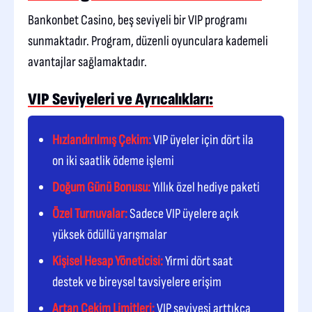
Bankonbet Casino, beş seviyeli bir VIP programı
sunmaktadır. Program, düzenli oyunculara kademeli
avantajlar sağlamaktadır.
VIP Seviyeleri ve Ayrıcalıkları:
Hızlandırılmış Çekim:
VIP üyeler için dört ila
on iki saatlik ödeme işlemi
Doğum Günü Bonusu:
Yıllık özel hediye paketi
Özel Turnuvalar:
Sadece VIP üyelere açık
yüksek ödüllü yarışmalar
Kişisel Hesap Yöneticisi:
Yirmi dört saat
destek ve bireysel tavsiyelere erişim
Artan Çekim Limitleri:
VIP seviyesi arttıkça