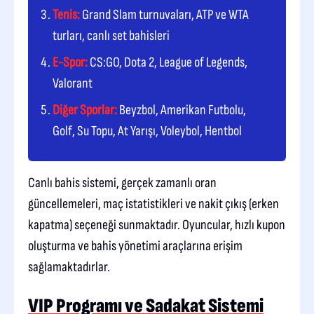
Tenis:
Grand Slam turnuvaları, ATP ve WTA
turları, canlı set bahisleri
E-Spor:
CS:GO, Dota 2, League of Legends,
Valorant
Diğer Sporlar:
Beyzbol, Amerikan Futbolu,
Golf, Su Topu, At Yarışı, Voleybol, Hentbol
Canlı bahis sistemi, gerçek zamanlı oran
güncellemeleri, maç istatistikleri ve nakit çıkış (erken
kapatma) seçeneği sunmaktadır. Oyuncular, hızlı kupon
oluşturma ve bahis yönetimi araçlarına erişim
sağlamaktadırlar.
VIP Programı ve Sadakat Sistemi