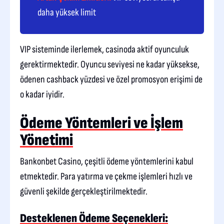
daha yüksek limit
VIP sisteminde ilerlemek, casinoda aktif oyunculuk
gerektirmektedir. Oyuncu seviyesi ne kadar yüksekse,
ödenen cashback yüzdesi ve özel promosyon erişimi de
o kadar iyidir.
Ödeme Yöntemleri ve İşlem
Yönetimi
Bankonbet Casino, çeşitli ödeme yöntemlerini kabul
etmektedir. Para yatırma ve çekme işlemleri hızlı ve
güvenli şekilde gerçekleştirilmektedir.
Desteklenen Ödeme Seçenekleri: