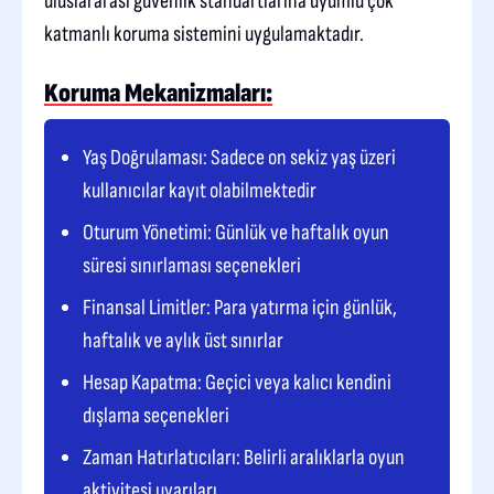
uluslararası güvenlik standartlarına uyumlu çok
katmanlı koruma sistemini uygulamaktadır.
Koruma Mekanizmaları:
Yaş Doğrulaması: Sadece on sekiz yaş üzeri
kullanıcılar kayıt olabilmektedir
Oturum Yönetimi: Günlük ve haftalık oyun
süresi sınırlaması seçenekleri
Finansal Limitler: Para yatırma için günlük,
haftalık ve aylık üst sınırlar
Hesap Kapatma: Geçici veya kalıcı kendini
dışlama seçenekleri
Zaman Hatırlatıcıları: Belirli aralıklarla oyun
aktivitesi uyarıları