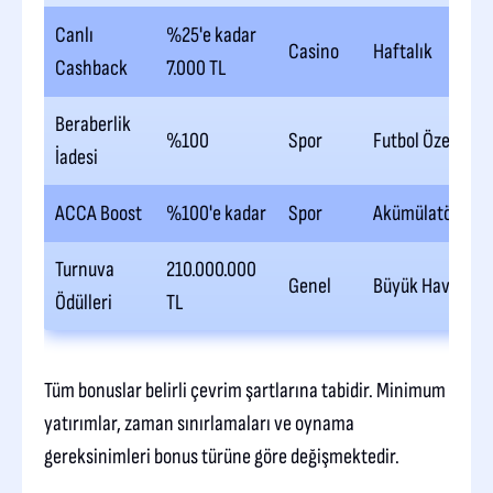
Canlı
%25'e kadar
Casino
Haftalık
Cashback
7.000 TL
Beraberlik
%100
Spor
Futbol Özel
İadesi
ACCA Boost
%100'e kadar
Spor
Akümülatör
Turnuva
210.000.000
Genel
Büyük Havuz
Ödülleri
TL
Tüm bonuslar belirli çevrim şartlarına tabidir. Minimum
yatırımlar, zaman sınırlamaları ve oynama
gereksinimleri bonus türüne göre değişmektedir.