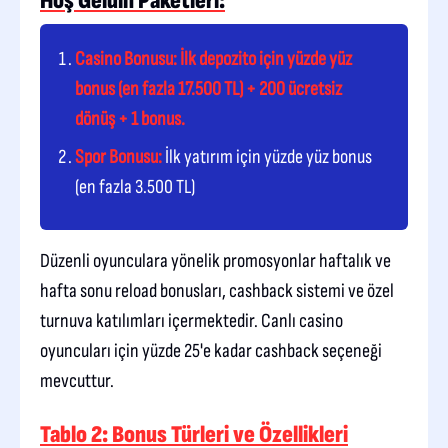
Hoş Geldin Paketleri:
Casino Bonusu: İlk depozito için yüzde yüz
bonus (en fazla 17.500 TL) + 200 ücretsiz
dönüş + 1 bonus.
Spor Bonusu:
İlk yatırım için yüzde yüz bonus
(en fazla 3.500 TL)
Düzenli oyunculara yönelik promosyonlar haftalık ve
hafta sonu reload bonusları, cashback sistemi ve özel
turnuva katılımları içermektedir. Canlı casino
oyuncuları için yüzde 25'e kadar cashback seçeneği
mevcuttur.
Tablo 2: Bonus Türleri ve Özellikleri