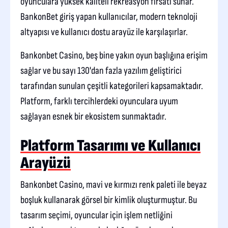
oyunculara yüksek kaliteli rekreasyon fırsatı sunar.
BankonBet giriş yapan kullanıcılar, modern teknoloji
altyapısı ve kullanıcı dostu arayüz ile karşılaşırlar.
Bankonbet Casino, beş bine yakın oyun başlığına erişim
sağlar ve bu sayı 130'dan fazla yazılım geliştirici
tarafından sunulan çeşitli kategorileri kapsamaktadır.
Platform, farklı tercihlerdeki oyunculara uyum
sağlayan esnek bir ekosistem sunmaktadır.
Platform Tasarımı ve Kullanıcı
Arayüzü
Bankonbet Casino, mavi ve kırmızı renk paleti ile beyaz
boşluk kullanarak görsel bir kimlik oluşturmuştur. Bu
tasarım seçimi, oyuncular için işlem netliğini