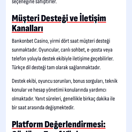
seçeneğine sahiptirler.
Müşteri Desteği ve İletişim
Kanalları
Bankonbet Casino, yirmi dört saat müşteri desteği
sunmaktadır. Oyuncular, canlı sohbet, e-posta veya
telefon yoluyla destek ekibiyle iletişime geçebilirler.
Türkçe dil desteği tam olarak sağlanmaktadır.
Destek ekibi, oyuncu sorunları, bonus sorguları, teknik
konular ve hesap yönetimi konularında yardımcı
olmaktadır. Yanıt süreleri, genellikle birkaç dakika ile
bir saat arasında değişmektedir.
Platform Değerlendirmesi: