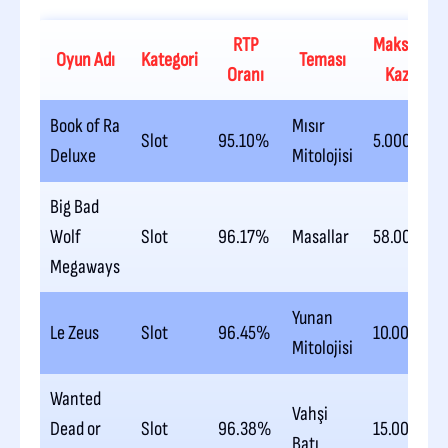
RTP
Maksimum
Oyun Adı
Kategori
Teması
Oranı
Kazanç
Book of Ra
Mısır
Slot
95.10%
5.000x
Deluxe
Mitolojisi
Big Bad
Wolf
Slot
96.17%
Masallar
58.000x
Megaways
Yunan
Le Zeus
Slot
96.45%
10.000x
Mitolojisi
Wanted
Vahşi
Dead or
Slot
96.38%
15.000x
Batı