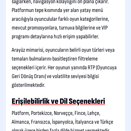
sağlarken, navigasyon kolaylığını ön plana çıkarır.
Platformun tepe kısmında yer alan yatay menü
aracılığıyla oyunculular farklı oyun kategorilerine,
mevcut promosyonlara, turnuva bilgilerine ve VIP
programı detaylarına hızlı erişim yapabilirler.
Arayüz mimarisi, oyuncuların belirli oyun türleri veya
temaları bulmalarını basitleştiren filtreleme
seçenekleri içerir. Her oyunun yanında RTP (Oyuncuya
Geri Dönüş Oranı) ve volatilite seviyesi bilgisi
gösterilmektedir.
Erişilebilirlik ve Dil Seçenekleri
Platform, Portekizce, Norveççe, Fince, Lehçe,
Almanca, Fransızca, İspanyolca, İtalyanca ve Türkçe
olmak üzere birden fazla dilde hizmet vermektedir.