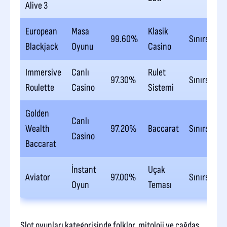
Alive 3
European
Masa
Klasik
99.60%
Sınırsız
Blackjack
Oyunu
Casino
Immersive
Canlı
Rulet
97.30%
Sınırsız
Roulette
Casino
Sistemi
Golden
Canlı
Wealth
97.20%
Baccarat
Sınırsız
Casino
Baccarat
İnstant
Uçak
Aviator
97.00%
Sınırsız
Oyun
Teması
Slot oyunları kategorisinde folklor, mitoloji ve çağdaş