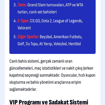
Tenis:
Grand Slam turnuvaları, ATP ve WTA
turları, canlı set bahisleri
E-Spor:
CS:GO, Dota 2, League of Legends,
Valorant
Diğer Sporlar:
Beyzbol, Amerikan Futbolu,
Golf, Su Topu, At Yarışı, Voleybol, Hentbol
Canlı bahis sistemi, gerçek zamanlı oran
güncellemeleri, maç istatistikleri ve nakit çıkış (erken
kapatma) seçeneği sunmaktadır. Oyuncular, hızlı kupon
oluşturma ve bahis yönetimi araçlarına erişim
sağlamaktadırlar.
VIP Programı ve Sadakat Sistemi