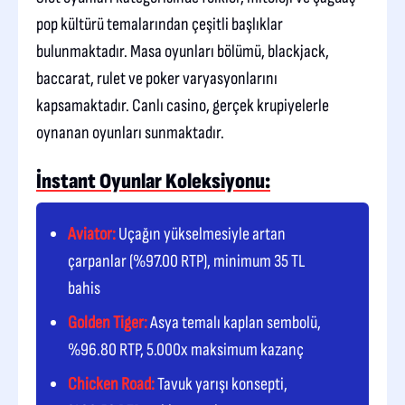
pop kültürü temalarından çeşitli başlıklar
bulunmaktadır. Masa oyunları bölümü, blackjack,
baccarat, rulet ve poker varyasyonlarını
kapsamaktadır. Canlı casino, gerçek krupiyelerle
oynanan oyunları sunmaktadır.
İnstant Oyunlar Koleksiyonu:
Aviator:
Uçağın yükselmesiyle artan
çarpanlar (%97.00 RTP), minimum 35 TL
bahis
Golden Tiger:
Asya temalı kaplan sembolü,
%96.80 RTP, 5.000x maksimum kazanç
Chicken Road:
Tavuk yarışı konsepti,