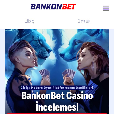
ÜYE OL
GIRIŞ
Giriş: Modern Oyun Platformunun Özellikleri
BankonBet Casino
İncelemesi