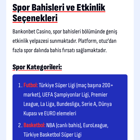
Spor Bahisleri ve Etkinlik
Seçenekleri
Bankonbet Casino, spor bahisleri bölümünde geniş
etkinlik yelpazesi sunmaktadır. Platform, otuz'dan
fazla spor dalında bahis fırsatı sağlamaktadır.
Spor Kategorileri:
Futbol:
Türkiye Süper Ligi (maç başına 200+
market), UEFA Şampiyonlar Ligi, Premier
League, La Liga, Bundesliga, Serie A, Dünya
Kupası ve EURO elemeleri
Basketbol:
NBA (canlı bahis), EuroLeague,
Türkiye Basketbol Süper Ligi