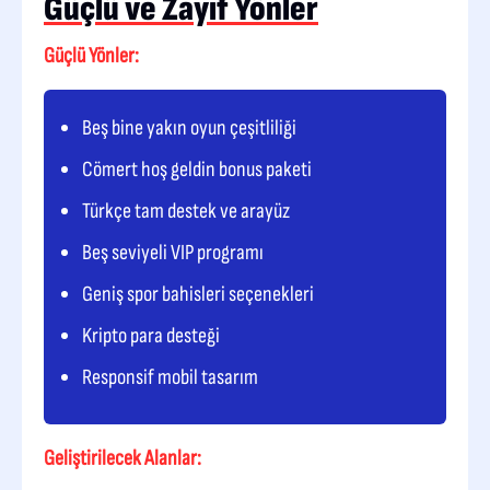
Güçlü ve Zayıf Yönler
Güçlü Yönler:
Beş bine yakın oyun çeşitliliği
Cömert hoş geldin bonus paketi
Türkçe tam destek ve arayüz
Beş seviyeli VIP programı
Geniş spor bahisleri seçenekleri
Kripto para desteği
Responsif mobil tasarım
Geliştirilecek Alanlar: