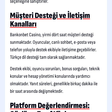
seçeneğine sahiptirler.
Müşteri Desteği ve İletişim
Kanalları
Bankonbet Casino, yirmi dört saat müşteri desteği
sunmaktadır. Oyuncular, canlı sohbet, e-posta veya
telefon yoluyla destek ekibiyle iletişime geçebilirler.
Türkçe dil desteği tam olarak sağlanmaktadır.
Destek ekibi, oyuncu sorunları, bonus sorguları, teknik
konular ve hesap yönetimi konularında yardımcı
olmaktadır. Yanıt süreleri, genellikle birkaç dakika ile
bir saat arasında değişmektedir.
Platform Değerlendirmesi: