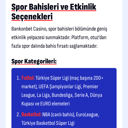
Spor Bahisleri ve Etkinlik
Seçenekleri
Bankonbet Casino, spor bahisleri bölümünde geniş
etkinlik yelpazesi sunmaktadır. Platform, otuz'dan
fazla spor dalında bahis fırsatı sağlamaktadır.
Spor Kategorileri:
Futbol:
Türkiye Süper Ligi (maç başına 200+
market), UEFA Şampiyonlar Ligi, Premier
League, La Liga, Bundesliga, Serie A, Dünya
Kupası ve EURO elemeleri
Basketbol:
NBA (canlı bahis), EuroLeague,
Türkiye Basketbol Süper Ligi