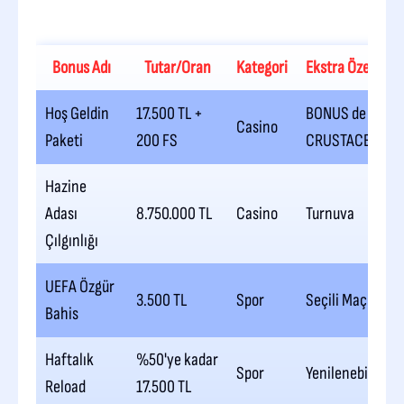
Bonus Adı
Tutar/Oran
Kategori
Ekstra Özellik
Hoş Geldin
17.500 TL +
BONUS de
Casino
Paketi
200 FS
CRUSTACEOS
Hazine
Adası
8.750.000 TL
Casino
Turnuva
Çılgınlığı
UEFA Özgür
3.500 TL
Spor
Seçili Maçlar
Bahis
Haftalık
%50'ye kadar
Spor
Yenilenebilir
Reload
17.500 TL