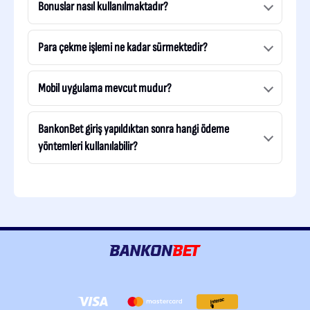
Bonuslar nasıl kullanılmaktadır?
Para çekme işlemi ne kadar sürmektedir?
Mobil uygulama mevcut mudur?
BankonBet giriş yapıldıktan sonra hangi ödeme
yöntemleri kullanılabilir?