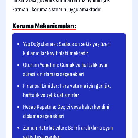
uluslararası güvenlik standartlarına uyumlu çok
katmanlı koruma sistemini uygulamaktadır.
Koruma Mekanizmaları:
Yaş Doğrulaması: Sadece on sekiz yaş üzeri
kullanıcılar kayıt olabilmektedir
Oturum Yönetimi: Günlük ve haftalık oyun
süresi sınırlaması seçenekleri
Finansal Limitler: Para yatırma için günlük,
haftalık ve aylık üst sınırlar
Hesap Kapatma: Geçici veya kalıcı kendini
dışlama seçenekleri
Zaman Hatırlatıcıları: Belirli aralıklarla oyun
aktivitesi uyarıları