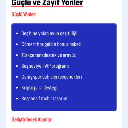
Güçlü ve Zayıf Yönler
Güçlü Yönler:
Beş bine yakın oyun çeşitliliği
Cömert hoş geldin bonus paketi
Türkçe tam destek ve arayüz
Beş seviyeli VIP programı
Geniş spor bahisleri seçenekleri
Kripto para desteği
Responsif mobil tasarım
Geliştirilecek Alanlar: