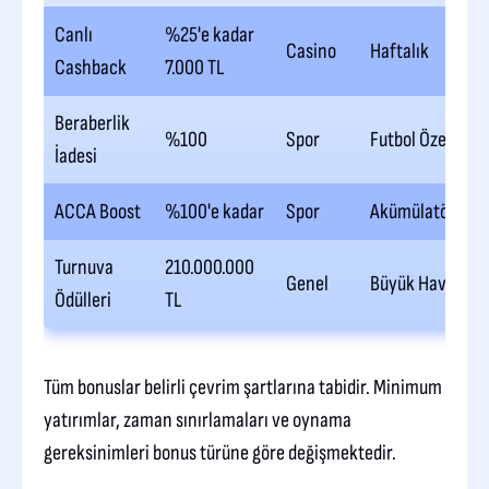
Canlı
%25'e kadar
Casino
Haftalık
Cashback
7.000 TL
Beraberlik
%100
Spor
Futbol Özel
İadesi
ACCA Boost
%100'e kadar
Spor
Akümülatör
Turnuva
210.000.000
Genel
Büyük Havuz
Ödülleri
TL
Tüm bonuslar belirli çevrim şartlarına tabidir. Minimum
yatırımlar, zaman sınırlamaları ve oynama
gereksinimleri bonus türüne göre değişmektedir.