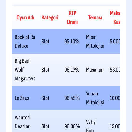
RTP
Maksimum
Oyun Adı
Kategori
Teması
Oranı
Kazanç
Book of Ra
Mısır
Slot
95.10%
5.000x
Deluxe
Mitolojisi
Big Bad
Wolf
Slot
96.17%
Masallar
58.000x
Megaways
Yunan
Le Zeus
Slot
96.45%
10.000x
Mitolojisi
Wanted
Vahşi
Dead or
Slot
96.38%
15.000x
Batı