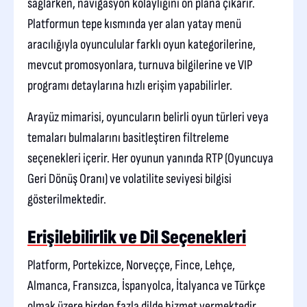
sağlarken, navigasyon kolaylığını ön plana çıkarır.
Platformun tepe kısmında yer alan yatay menü
aracılığıyla oyunculular farklı oyun kategorilerine,
mevcut promosyonlara, turnuva bilgilerine ve VIP
programı detaylarına hızlı erişim yapabilirler.
Arayüz mimarisi, oyuncuların belirli oyun türleri veya
temaları bulmalarını basitleştiren filtreleme
seçenekleri içerir. Her oyunun yanında RTP (Oyuncuya
Geri Dönüş Oranı) ve volatilite seviyesi bilgisi
gösterilmektedir.
Erişilebilirlik ve Dil Seçenekleri
Platform, Portekizce, Norveççe, Fince, Lehçe,
Almanca, Fransızca, İspanyolca, İtalyanca ve Türkçe
olmak üzere birden fazla dilde hizmet vermektedir.