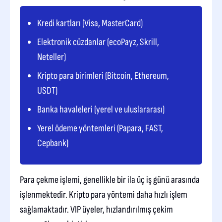
Kredi kartları (Visa, MasterCard)
Elektronik cüzdanlar (ecoPayz, Skrill,
Neteller)
Kripto para birimleri (Bitcoin, Ethereum,
USDT)
Banka havaleleri (yerel ve uluslararası)
Yerel ödeme yöntemleri (Papara, FAST,
Cepbank)
Para çekme işlemi, genellikle bir ila üç iş günü arasında
işlenmektedir. Kripto para yöntemi daha hızlı işlem
sağlamaktadır. VIP üyeler, hızlandırılmış çekim