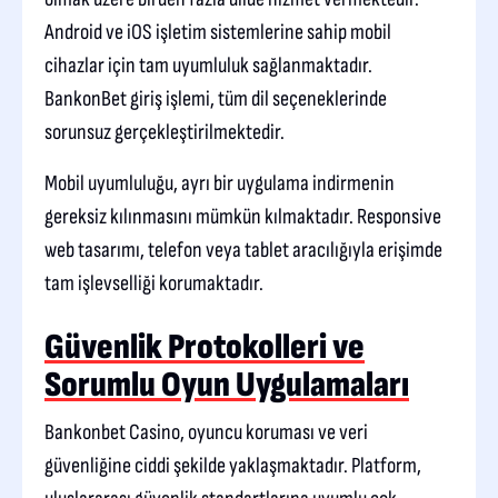
Android ve iOS işletim sistemlerine sahip mobil
cihazlar için tam uyumluluk sağlanmaktadır.
BankonBet giriş işlemi, tüm dil seçeneklerinde
sorunsuz gerçekleştirilmektedir.
Mobil uyumluluğu, ayrı bir uygulama indirmenin
gereksiz kılınmasını mümkün kılmaktadır. Responsive
web tasarımı, telefon veya tablet aracılığıyla erişimde
tam işlevselliği korumaktadır.
Güvenlik Protokolleri ve
Sorumlu Oyun Uygulamaları
Bankonbet Casino, oyuncu koruması ve veri
güvenliğine ciddi şekilde yaklaşmaktadır. Platform,