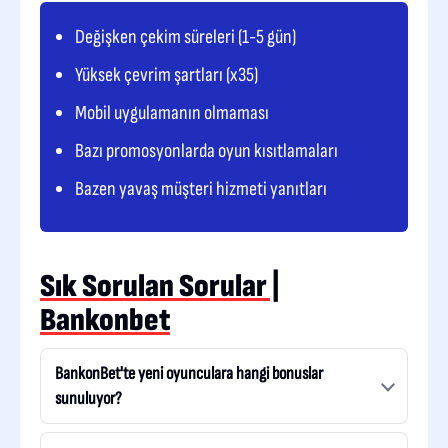
Değişken çekim süreleri (1-5 gün)
Yüksek çevrim şartları (x35)
Mobil uygulamanın olmaması
Bazı promosyonlarda oyun kısıtlamaları
Bazen yavaş müşteri hizmeti yanıtları
Sık Sorulan Sorular |
Bankonbet
BankonBet'te yeni oyunculara hangi bonuslar
sunuluyor?