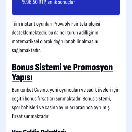
%96.50 RTP, anlık sonuçlar
Tüm instant oyunları Provably Fair teknolojisi
desteklemektedir, bu da her turun adilliğinin
matematiksel olarak doğrulanabilir olmasını
sağlamaktadır.
Bonus Sistemi ve Promosyon
Yapısı
Bankonbet Casino, yeni oyuncuları ve sadık üyeleri için
çeşitli bonus fırsatları sunmaktadır. Bonus sistemi,
spor bahisleri ve casino oyunları arasında ayrılmış
fırsat sunmaktadır.