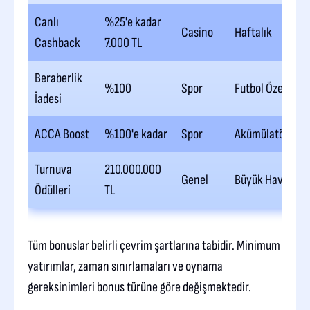
Canlı
%25'e kadar
Casino
Haftalık
Cashback
7.000 TL
Beraberlik
%100
Spor
Futbol Özel
İadesi
ACCA Boost
%100'e kadar
Spor
Akümülatör
Turnuva
210.000.000
Genel
Büyük Havuz
Ödülleri
TL
Tüm bonuslar belirli çevrim şartlarına tabidir. Minimum
yatırımlar, zaman sınırlamaları ve oynama
gereksinimleri bonus türüne göre değişmektedir.