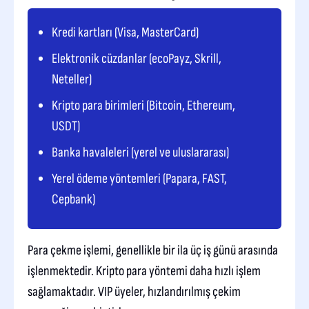
Kredi kartları (Visa, MasterCard)
Elektronik cüzdanlar (ecoPayz, Skrill,
Neteller)
Kripto para birimleri (Bitcoin, Ethereum,
USDT)
Banka havaleleri (yerel ve uluslararası)
Yerel ödeme yöntemleri (Papara, FAST,
Cepbank)
Para çekme işlemi, genellikle bir ila üç iş günü arasında
işlenmektedir. Kripto para yöntemi daha hızlı işlem
sağlamaktadır. VIP üyeler, hızlandırılmış çekim