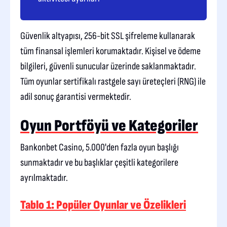
Güvenlik altyapısı, 256-bit SSL şifreleme kullanarak
tüm finansal işlemleri korumaktadır. Kişisel ve ödeme
bilgileri, güvenli sunucular üzerinde saklanmaktadır.
Tüm oyunlar sertifikalı rastgele sayı üreteçleri (RNG) ile
adil sonuç garantisi vermektedir.
Oyun Portföyü ve Kategoriler
Bankonbet Casino, 5.000'den fazla oyun başlığı
sunmaktadır ve bu başlıklar çeşitli kategorilere
ayrılmaktadır.
Tablo 1: Popüler Oyunlar ve Özelikleri