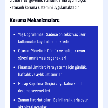
uluslararası güvenlik standartlarına uyumlu çok
katmanlı koruma sistemini uygulamaktadır.
Koruma Mekanizmaları:
Yaş Doğrulaması: Sadece on sekiz yaş üzeri
kullanıcılar kayıt olabilmektedir
Oturum Yönetimi: Günlük ve haftalık oyun
süresi sınırlaması seçenekleri
Finansal Limitler: Para yatırma için günlük,
haftalık ve aylık üst sınırlar
Hesap Kapatma: Geçici veya kalıcı kendini
dışlama seçenekleri
Zaman Hatırlatıcıları: Belirli aralıklarla oyun
aktivitesi uyarıları