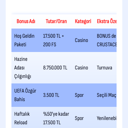
Bonus Adı
Tutar/Oran
Kategori
Ekstra Özellik
Hoş Geldin
17.500 TL +
BONUS de
Casino
Paketi
200 FS
CRUSTACEOS
Hazine
Adası
8.750.000 TL
Casino
Turnuva
Çılgınlığı
UEFA Özgür
3.500 TL
Spor
Seçili Maçlar
Bahis
Haftalık
%50'ye kadar
Spor
Yenilenebilir
Reload
17.500 TL