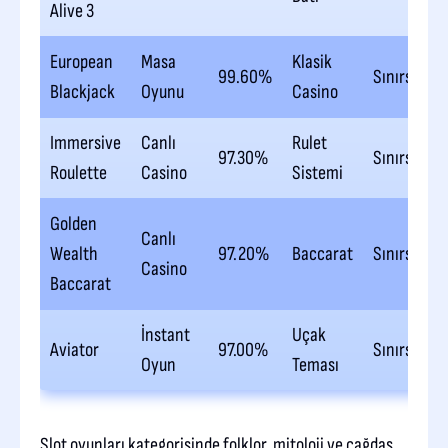
Alive 3
European
Masa
Klasik
99.60%
Sınırsız
Blackjack
Oyunu
Casino
Immersive
Canlı
Rulet
97.30%
Sınırsız
Roulette
Casino
Sistemi
Golden
Canlı
Wealth
97.20%
Baccarat
Sınırsız
Casino
Baccarat
İnstant
Uçak
Aviator
97.00%
Sınırsız
Oyun
Teması
Slot oyunları kategorisinde folklor, mitoloji ve çağdaş