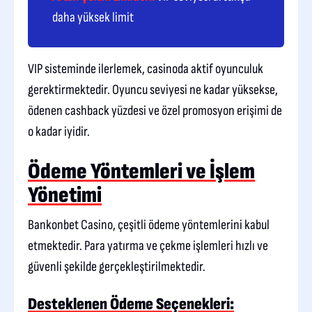
daha yüksek limit
VIP sisteminde ilerlemek, casinoda aktif oyunculuk
gerektirmektedir. Oyuncu seviyesi ne kadar yüksekse,
ödenen cashback yüzdesi ve özel promosyon erişimi de
o kadar iyidir.
Ödeme Yöntemleri ve İşlem
Yönetimi
Bankonbet Casino, çeşitli ödeme yöntemlerini kabul
etmektedir. Para yatırma ve çekme işlemleri hızlı ve
güvenli şekilde gerçekleştirilmektedir.
Desteklenen Ödeme Seçenekleri: