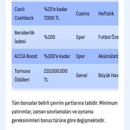
Canlı
%25'e kadar
Casino
Haftalık
Cashback
7.000 TL
Beraberlik
%100
Spor
Futbol Özel
İadesi
ACCA Boost
%100'e kadar
Spor
Akümülatör
Turnuva
210.000.000
Genel
Büyük Havuz
Ödülleri
TL
Tüm bonuslar belirli çevrim şartlarına tabidir. Minimum
yatırımlar, zaman sınırlamaları ve oynama
gereksinimleri bonus türüne göre değişmektedir.