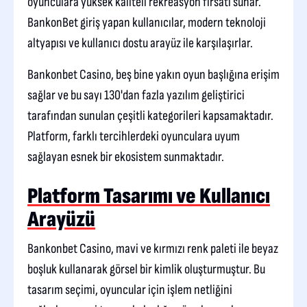
oyunculara yüksek kaliteli rekreasyon fırsatı sunar.
BankonBet giriş yapan kullanıcılar, modern teknoloji
altyapısı ve kullanıcı dostu arayüz ile karşılaşırlar.
Bankonbet Casino, beş bine yakın oyun başlığına erişim
sağlar ve bu sayı 130'dan fazla yazılım geliştirici
tarafından sunulan çeşitli kategorileri kapsamaktadır.
Platform, farklı tercihlerdeki oyunculara uyum
sağlayan esnek bir ekosistem sunmaktadır.
Platform Tasarımı ve Kullanıcı
Arayüzü
Bankonbet Casino, mavi ve kırmızı renk paleti ile beyaz
boşluk kullanarak görsel bir kimlik oluşturmuştur. Bu
tasarım seçimi, oyuncular için işlem netliğini