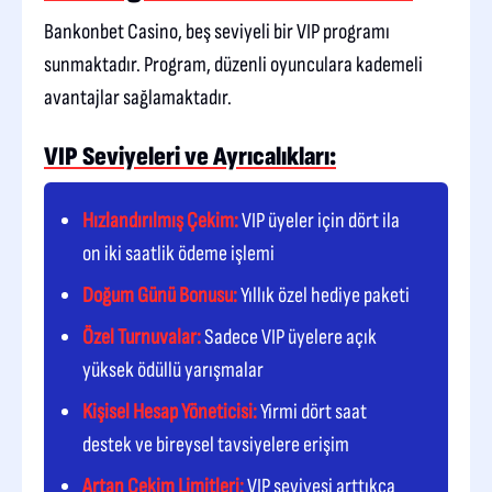
Bankonbet Casino, beş seviyeli bir VIP programı
sunmaktadır. Program, düzenli oyunculara kademeli
avantajlar sağlamaktadır.
VIP Seviyeleri ve Ayrıcalıkları:
Hızlandırılmış Çekim:
VIP üyeler için dört ila
on iki saatlik ödeme işlemi
Doğum Günü Bonusu:
Yıllık özel hediye paketi
Özel Turnuvalar:
Sadece VIP üyelere açık
yüksek ödüllü yarışmalar
Kişisel Hesap Yöneticisi:
Yirmi dört saat
destek ve bireysel tavsiyelere erişim
Artan Çekim Limitleri:
VIP seviyesi arttıkça