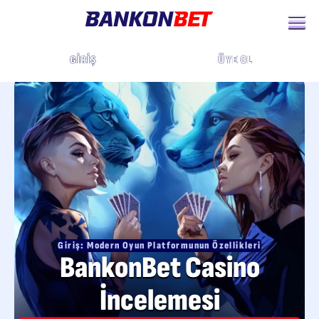
ÜYE OL
GIRIŞ
Giriş: Modern Oyun Platformunun Özellikleri
BankonBet Casino
İncelemesi