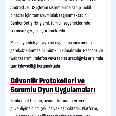
Android ve iOS işletim sistemlerine sahip mobil
cihazlar için tam uyumluluk sağlanmaktadır.
BankonBet giriş işlemi, tüm dil seçeneklerinde
sorunsuz gerçekleştirilmektedir.
Mobil uyumluluğu, ayrı bir uygulama indirmenin
gereksiz kılınmasını mümkün kılmaktadır. Responsive
web tasarımı, telefon veya tablet aracılığıyla erişimde
tam işlevselliği korumaktadır.
Güvenlik Protokolleri ve
Sorumlu Oyun Uygulamaları
Bankonbet Casino, oyuncu koruması ve veri
güvenliğine ciddi şekilde yaklaşmaktadır. Platform,