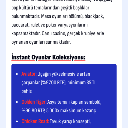
pop kültürü temalarından çeşitli başlıklar
bulunmaktadır. Masa oyunları bölümü, blackjack,
baccarat, rulet ve poker varyasyonlarını
kapsamaktadır. Canlı casino, gerçek krupiyelerle
oynanan oyunları sunmaktadır.
İnstant Oyunlar Koleksiyonu:
Aviator:
Uçağın yükselmesiyle artan
çarpanlar (%97.00 RTP), minimum 35 TL
bahis
Golden Tiger:
Asya temalı kaplan sembolü,
%96.80 RTP, 5.000x maksimum kazanç
Chicken Road:
Tavuk yarışı konsepti,