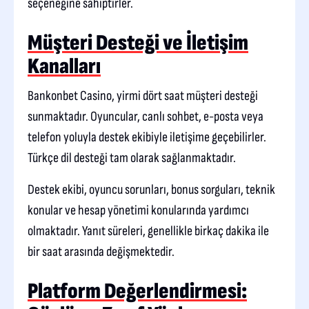
seçeneğine sahiptirler.
Müşteri Desteği ve İletişim
Kanalları
Bankonbet Casino, yirmi dört saat müşteri desteği
sunmaktadır. Oyuncular, canlı sohbet, e-posta veya
telefon yoluyla destek ekibiyle iletişime geçebilirler.
Türkçe dil desteği tam olarak sağlanmaktadır.
Destek ekibi, oyuncu sorunları, bonus sorguları, teknik
konular ve hesap yönetimi konularında yardımcı
olmaktadır. Yanıt süreleri, genellikle birkaç dakika ile
bir saat arasında değişmektedir.
Platform Değerlendirmesi: