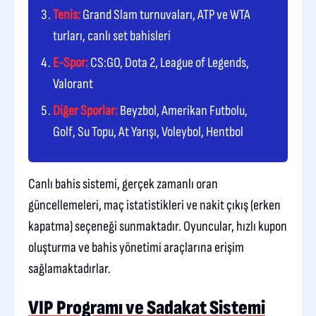
Tenis:
Grand Slam turnuvaları, ATP ve WTA
turları, canlı set bahisleri
E-Spor:
CS:GO, Dota 2, League of Legends,
Valorant
Diğer Sporlar:
Beyzbol, Amerikan Futbolu,
Golf, Su Topu, At Yarışı, Voleybol, Hentbol
Canlı bahis sistemi, gerçek zamanlı oran
güncellemeleri, maç istatistikleri ve nakit çıkış (erken
kapatma) seçeneği sunmaktadır. Oyuncular, hızlı kupon
oluşturma ve bahis yönetimi araçlarına erişim
sağlamaktadırlar.
VIP Programı ve Sadakat Sistemi