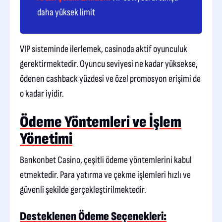
daha yüksek limit
VIP sisteminde ilerlemek, casinoda aktif oyunculuk
gerektirmektedir. Oyuncu seviyesi ne kadar yüksekse,
ödenen cashback yüzdesi ve özel promosyon erişimi de
o kadar iyidir.
Ödeme Yöntemleri ve İşlem
Yönetimi
Bankonbet Casino, çeşitli ödeme yöntemlerini kabul
etmektedir. Para yatırma ve çekme işlemleri hızlı ve
güvenli şekilde gerçekleştirilmektedir.
Desteklenen Ödeme Seçenekleri: