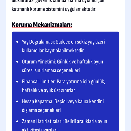
uluslararası güvenlik standartlarına uyumlu çok
katmanlı koruma sistemini uygulamaktadır.
Koruma Mekanizmaları:
Yaş Doğrulaması: Sadece on sekiz yaş üzeri
kullanıcılar kayıt olabilmektedir
Oturum Yönetimi: Günlük ve haftalık oyun
süresi sınırlaması seçenekleri
Finansal Limitler: Para yatırma için günlük,
haftalık ve aylık üst sınırlar
Hesap Kapatma: Geçici veya kalıcı kendini
dışlama seçenekleri
Zaman Hatırlatıcıları: Belirli aralıklarla oyun
aktivitesi uyarıları