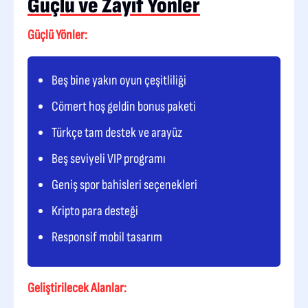
Güçlü ve Zayıf Yönler
Güçlü Yönler:
Beş bine yakın oyun çeşitliliği
Cömert hoş geldin bonus paketi
Türkçe tam destek ve arayüz
Beş seviyeli VIP programı
Geniş spor bahisleri seçenekleri
Kripto para desteği
Responsif mobil tasarım
Geliştirilecek Alanlar: