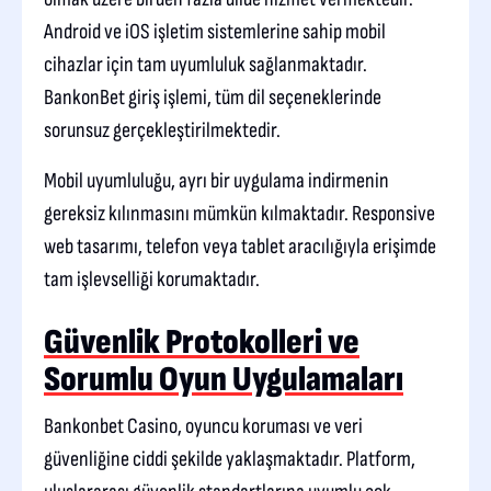
Android ve iOS işletim sistemlerine sahip mobil
cihazlar için tam uyumluluk sağlanmaktadır.
BankonBet giriş işlemi, tüm dil seçeneklerinde
sorunsuz gerçekleştirilmektedir.
Mobil uyumluluğu, ayrı bir uygulama indirmenin
gereksiz kılınmasını mümkün kılmaktadır. Responsive
web tasarımı, telefon veya tablet aracılığıyla erişimde
tam işlevselliği korumaktadır.
Güvenlik Protokolleri ve
Sorumlu Oyun Uygulamaları
Bankonbet Casino, oyuncu koruması ve veri
güvenliğine ciddi şekilde yaklaşmaktadır. Platform,