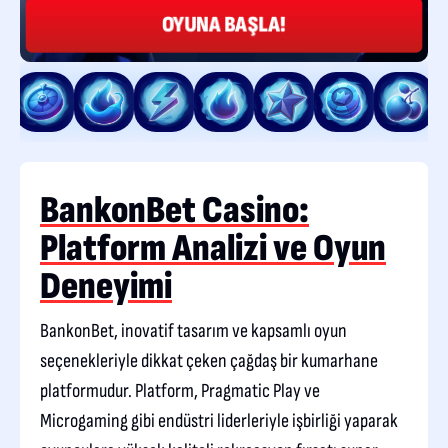
OYUNA BAŞLA!
BankonBet Casino:
Platform Analizi ve Oyun
Deneyimi
BankonBet, inovatif tasarım ve kapsamlı oyun
seçenekleriyle dikkat çeken çağdaş bir kumarhane
platformudur. Platform, Pragmatic Play ve
Microgaming gibi endüstri liderleriyle işbirliği yaparak