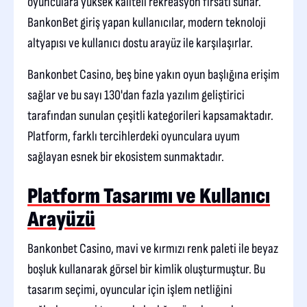
oyunculara yüksek kaliteli rekreasyon fırsatı sunar.
BankonBet giriş yapan kullanıcılar, modern teknoloji
altyapısı ve kullanıcı dostu arayüz ile karşılaşırlar.
Bankonbet Casino, beş bine yakın oyun başlığına erişim
sağlar ve bu sayı 130'dan fazla yazılım geliştirici
tarafından sunulan çeşitli kategorileri kapsamaktadır.
Platform, farklı tercihlerdeki oyunculara uyum
sağlayan esnek bir ekosistem sunmaktadır.
Platform Tasarımı ve Kullanıcı
Arayüzü
Bankonbet Casino, mavi ve kırmızı renk paleti ile beyaz
boşluk kullanarak görsel bir kimlik oluşturmuştur. Bu
tasarım seçimi, oyuncular için işlem netliğini