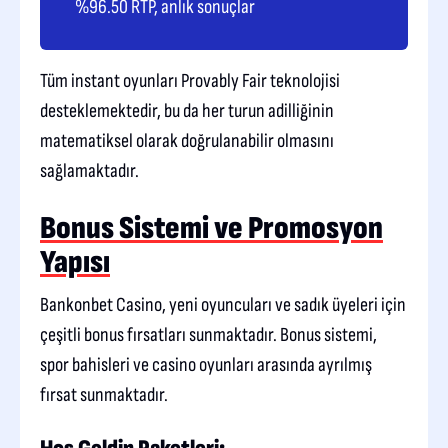
%96.50 RTP, anlık sonuçlar
Tüm instant oyunları Provably Fair teknolojisi
desteklemektedir, bu da her turun adilliğinin
matematiksel olarak doğrulanabilir olmasını
sağlamaktadır.
Bonus Sistemi ve Promosyon
Yapısı
Bankonbet Casino, yeni oyuncuları ve sadık üyeleri için
çeşitli bonus fırsatları sunmaktadır. Bonus sistemi,
spor bahisleri ve casino oyunları arasında ayrılmış
fırsat sunmaktadır.