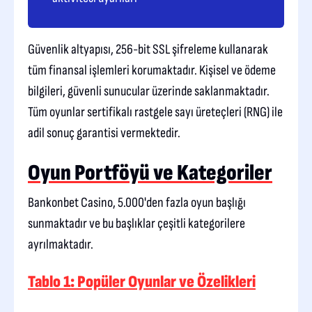
Güvenlik altyapısı, 256-bit SSL şifreleme kullanarak
tüm finansal işlemleri korumaktadır. Kişisel ve ödeme
bilgileri, güvenli sunucular üzerinde saklanmaktadır.
Tüm oyunlar sertifikalı rastgele sayı üreteçleri (RNG) ile
adil sonuç garantisi vermektedir.
Oyun Portföyü ve Kategoriler
Bankonbet Casino, 5.000'den fazla oyun başlığı
sunmaktadır ve bu başlıklar çeşitli kategorilere
ayrılmaktadır.
Tablo 1: Popüler Oyunlar ve Özelikleri