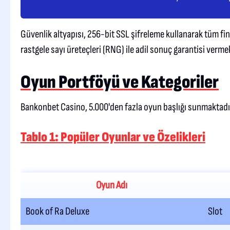
Güvenlik altyapısı, 256-bit SSL şifreleme kullanarak tüm fin
rastgele sayı üreteçleri (RNG) ile adil sonuç garantisi verme
Oyun Portföyü ve Kategoriler
Bankonbet Casino, 5.000'den fazla oyun başlığı sunmaktadır v
Tablo 1: Popüler Oyunlar ve Özelikleri
Oyun Adı
Book of Ra Deluxe
Slot