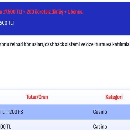
a 17.500 TL) + 200 ücretsiz dönüş + 1 bonus.
.500 TL)
onu reload bonusları, cashback sistemi ve özel turnuva katılımlar
Tutar/Oran
Kategori
 TL + 200 FS
Casino
000 TL
Casino