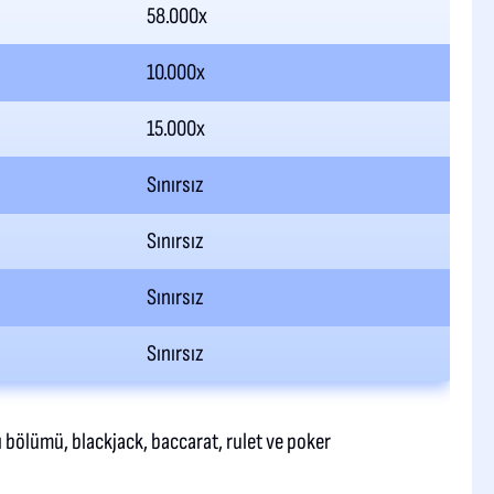
58.000x
10.000x
15.000x
Sınırsız
Sınırsız
Sınırsız
Sınırsız
ı bölümü, blackjack, baccarat, rulet ve poker