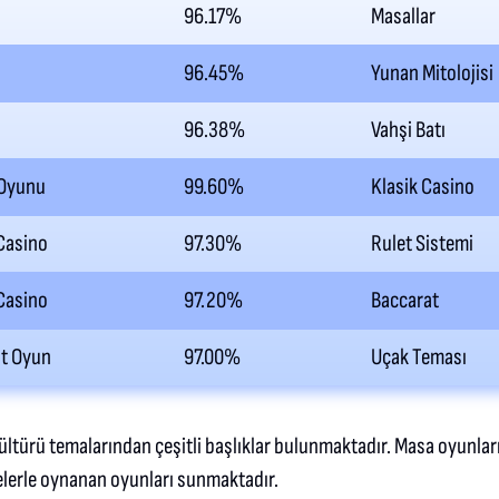
96.17%
Masallar
96.45%
Yunan Mitolojisi
96.38%
Vahşi Batı
Oyunu
99.60%
Klasik Casino
Casino
97.30%
Rulet Sistemi
Casino
97.20%
Baccarat
nt Oyun
97.00%
Uçak Teması
kültürü temalarından çeşitli başlıklar bulunmaktadır. Masa oyunlar
elerle oynanan oyunları sunmaktadır.