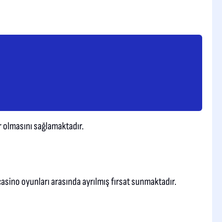
r olmasını sağlamaktadır.
casino oyunları arasında ayrılmış fırsat sunmaktadır.