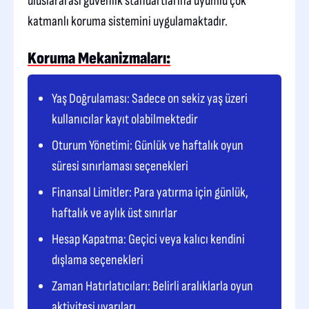
uluslararası güvenlik standartlarına uyumlu çok
katmanlı koruma sistemini uygulamaktadır.
Koruma Mekanizmaları:
Yaş Doğrulaması: Sadece on sekiz yaş üzeri
kullanıcılar kayıt olabilmektedir
Oturum Yönetimi: Günlük ve haftalık oyun
süresi sınırlaması seçenekleri
Finansal Limitler: Para yatırma için günlük,
haftalık ve aylık üst sınırlar
Hesap Kapatma: Geçici veya kalıcı kendini
dışlama seçenekleri
Zaman Hatırlatıcıları: Belirli aralıklarla oyun
aktivitesi uyarıları