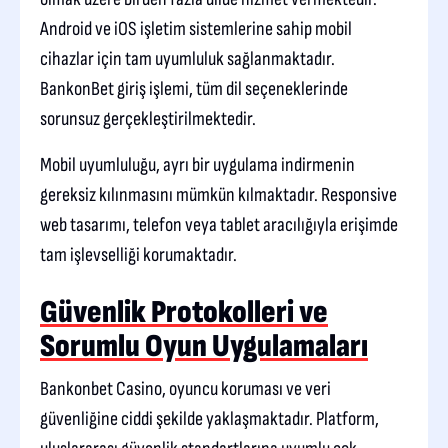
Android ve iOS işletim sistemlerine sahip mobil
cihazlar için tam uyumluluk sağlanmaktadır.
BankonBet giriş işlemi, tüm dil seçeneklerinde
sorunsuz gerçekleştirilmektedir.
Mobil uyumluluğu, ayrı bir uygulama indirmenin
gereksiz kılınmasını mümkün kılmaktadır. Responsive
web tasarımı, telefon veya tablet aracılığıyla erişimde
tam işlevselliği korumaktadır.
Güvenlik Protokolleri ve
Sorumlu Oyun Uygulamaları
Bankonbet Casino, oyuncu koruması ve veri
güvenliğine ciddi şekilde yaklaşmaktadır. Platform,