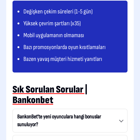
Değişken çekim süreleri (1-5 gün)
Yüksek çevrim şartları (x35)
Mobil uygulamanın olmaması
Bazı promosyonlarda oyun kısıtlamaları
Bazen yavaş müşteri hizmeti yanıtları
Sık Sorulan Sorular |
Bankonbet
BankonBet'te yeni oyunculara hangi bonuslar
sunuluyor?