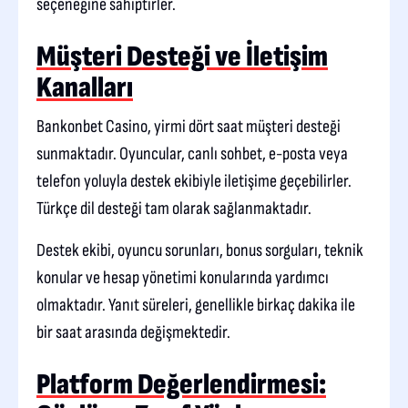
seçeneğine sahiptirler.
Müşteri Desteği ve İletişim
Kanalları
Bankonbet Casino, yirmi dört saat müşteri desteği
sunmaktadır. Oyuncular, canlı sohbet, e-posta veya
telefon yoluyla destek ekibiyle iletişime geçebilirler.
Türkçe dil desteği tam olarak sağlanmaktadır.
Destek ekibi, oyuncu sorunları, bonus sorguları, teknik
konular ve hesap yönetimi konularında yardımcı
olmaktadır. Yanıt süreleri, genellikle birkaç dakika ile
bir saat arasında değişmektedir.
Platform Değerlendirmesi: