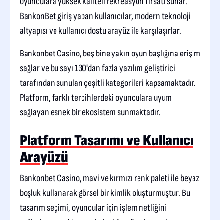
oyunculara yüksek kaliteli rekreasyon fırsatı sunar.
BankonBet giriş yapan kullanıcılar, modern teknoloji
altyapısı ve kullanıcı dostu arayüz ile karşılaşırlar.
Bankonbet Casino, beş bine yakın oyun başlığına erişim
sağlar ve bu sayı 130'dan fazla yazılım geliştirici
tarafından sunulan çeşitli kategorileri kapsamaktadır.
Platform, farklı tercihlerdeki oyunculara uyum
sağlayan esnek bir ekosistem sunmaktadır.
Platform Tasarımı ve Kullanıcı
Arayüzü
Bankonbet Casino, mavi ve kırmızı renk paleti ile beyaz
boşluk kullanarak görsel bir kimlik oluşturmuştur. Bu
tasarım seçimi, oyuncular için işlem netliğini