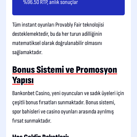
%96.50 RTP, anlık sonuçlar
Tüm instant oyunları Provably Fair teknolojisi
desteklemektedir, bu da her turun adilliğinin
matematiksel olarak doğrulanabilir olmasını
sağlamaktadır.
Bonus Sistemi ve Promosyon
Yapısı
Bankonbet Casino, yeni oyuncuları ve sadık üyeleri için
çeşitli bonus fırsatları sunmaktadır. Bonus sistemi,
spor bahisleri ve casino oyunları arasında ayrılmış
fırsat sunmaktadır.