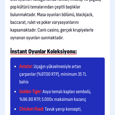
pop kültürü temalarından çeşitli başlıklar
bulunmaktadır. Masa oyunları bölümü, blackjack,
baccarat, rulet ve poker varyasyonlarını
kapsamaktadır. Canlı casino, gerçek krupiyelerle
oynanan oyunları sunmaktadır.
İnstant Oyunlar Koleksiyonu:
Aviator:
Uçağın yükselmesiyle artan
çarpanlar (%97.00 RTP), minimum 35 TL
bahis
Golden Tiger:
Asya temalı kaplan sembolü,
%96.80 RTP, 5.000x maksimum kazanç
Chicken Road:
Tavuk yarışı konsepti,