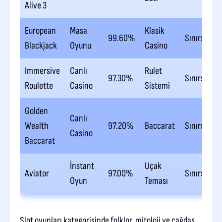
Alive 3
European
Masa
Klasik
99.60%
Sınırsız
Blackjack
Oyunu
Casino
Immersive
Canlı
Rulet
97.30%
Sınırsız
Roulette
Casino
Sistemi
Golden
Canlı
Wealth
97.20%
Baccarat
Sınırsız
Casino
Baccarat
İnstant
Uçak
Aviator
97.00%
Sınırsız
Oyun
Teması
Slot oyunları kategorisinde folklor, mitoloji ve çağdaş