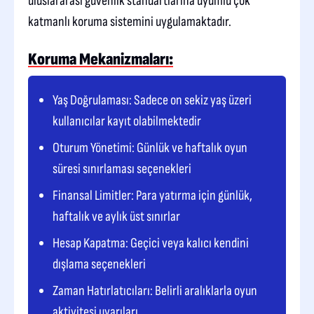
uluslararası güvenlik standartlarına uyumlu çok
katmanlı koruma sistemini uygulamaktadır.
Koruma Mekanizmaları:
Yaş Doğrulaması: Sadece on sekiz yaş üzeri
kullanıcılar kayıt olabilmektedir
Oturum Yönetimi: Günlük ve haftalık oyun
süresi sınırlaması seçenekleri
Finansal Limitler: Para yatırma için günlük,
haftalık ve aylık üst sınırlar
Hesap Kapatma: Geçici veya kalıcı kendini
dışlama seçenekleri
Zaman Hatırlatıcıları: Belirli aralıklarla oyun
aktivitesi uyarıları