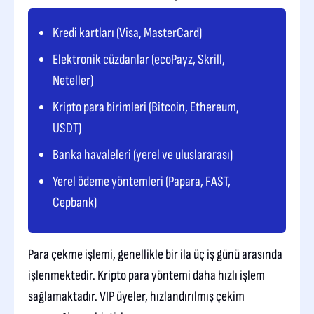
Kredi kartları (Visa, MasterCard)
Elektronik cüzdanlar (ecoPayz, Skrill,
Neteller)
Kripto para birimleri (Bitcoin, Ethereum,
USDT)
Banka havaleleri (yerel ve uluslararası)
Yerel ödeme yöntemleri (Papara, FAST,
Cepbank)
Para çekme işlemi, genellikle bir ila üç iş günü arasında
işlenmektedir. Kripto para yöntemi daha hızlı işlem
sağlamaktadır. VIP üyeler, hızlandırılmış çekim