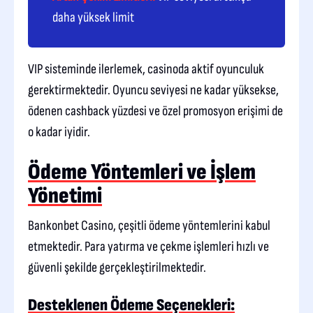
daha yüksek limit
VIP sisteminde ilerlemek, casinoda aktif oyunculuk
gerektirmektedir. Oyuncu seviyesi ne kadar yüksekse,
ödenen cashback yüzdesi ve özel promosyon erişimi de
o kadar iyidir.
Ödeme Yöntemleri ve İşlem
Yönetimi
Bankonbet Casino, çeşitli ödeme yöntemlerini kabul
etmektedir. Para yatırma ve çekme işlemleri hızlı ve
güvenli şekilde gerçekleştirilmektedir.
Desteklenen Ödeme Seçenekleri: