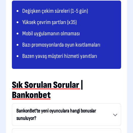
Değişken çekim süreleri (1-5 gün)
Yüksek çevrim şartları (x35)
Mobil uygulamanın olmaması
Bazı promosyonlarda oyun kısıtlamaları
Bazen yavaş müşteri hizmeti yanıtları
Sık Sorulan Sorular |
Bankonbet
BankonBet'te yeni oyunculara hangi bonuslar
sunuluyor?