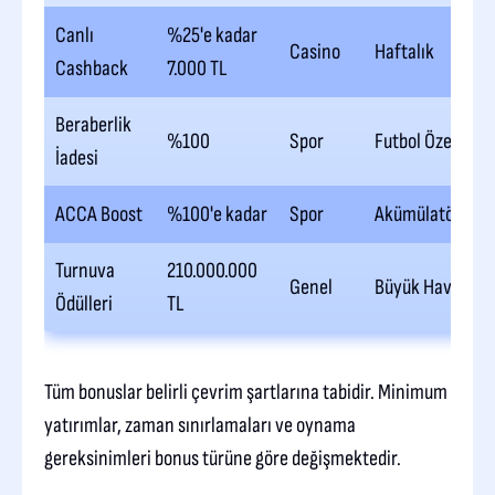
Canlı
%25'e kadar
Casino
Haftalık
Cashback
7.000 TL
Beraberlik
%100
Spor
Futbol Özel
İadesi
ACCA Boost
%100'e kadar
Spor
Akümülatör
Turnuva
210.000.000
Genel
Büyük Havuz
Ödülleri
TL
Tüm bonuslar belirli çevrim şartlarına tabidir. Minimum
yatırımlar, zaman sınırlamaları ve oynama
gereksinimleri bonus türüne göre değişmektedir.