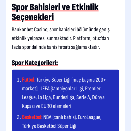
Spor Bahisleri ve Etkinlik
Seçenekleri
Bankonbet Casino, spor bahisleri bölümünde geniş
etkinlik yelpazesi sunmaktadır. Platform, otuz'dan
fazla spor dalında bahis fırsatı sağlamaktadır.
Spor Kategorileri:
Futbol:
Türkiye Süper Ligi (maç başına 200+
market), UEFA Şampiyonlar Ligi, Premier
League, La Liga, Bundesliga, Serie A, Dünya
Kupası ve EURO elemeleri
Basketbol:
NBA (canlı bahis), EuroLeague,
Türkiye Basketbol Süper Ligi