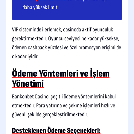
daha yüksek limit
VIP sisteminde ilerlemek, casinoda aktif oyunculuk
gerektirmektedir. Oyuncu seviyesi ne kadar yüksekse,
ödenen cashback yüzdesi ve özel promosyon erişimi de
o kadar iyidir.
Ödeme Yöntemleri ve İşlem
Yönetimi
Bankonbet Casino, çeşitli ödeme yöntemlerini kabul
etmektedir. Para yatırma ve çekme işlemleri hızlı ve
güvenli şekilde gerçekleştirilmektedir.
Desteklenen Ödeme Seçenekleri: