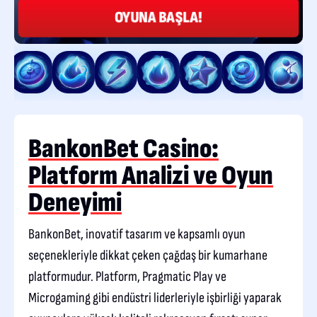
OYUNA BAŞLA!
BankonBet Casino:
Platform Analizi ve Oyun
Deneyimi
BankonBet, inovatif tasarım ve kapsamlı oyun
seçenekleriyle dikkat çeken çağdaş bir kumarhane
platformudur. Platform, Pragmatic Play ve
Microgaming gibi endüstri liderleriyle işbirliği yaparak