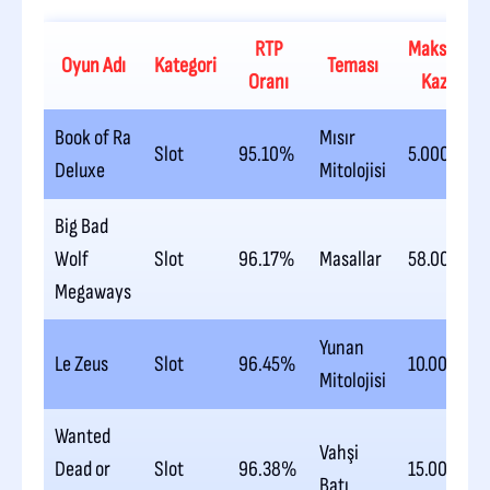
RTP
Maksimum
Oyun Adı
Kategori
Teması
Oranı
Kazanç
Book of Ra
Mısır
Slot
95.10%
5.000x
Deluxe
Mitolojisi
Big Bad
Wolf
Slot
96.17%
Masallar
58.000x
Megaways
Yunan
Le Zeus
Slot
96.45%
10.000x
Mitolojisi
Wanted
Vahşi
Dead or
Slot
96.38%
15.000x
Batı