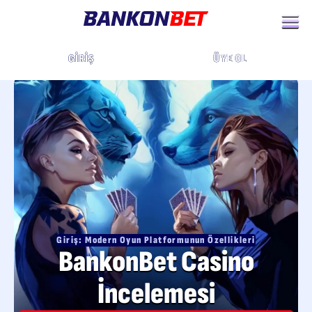
ÜYE OL
GIRIŞ
Giriş: Modern Oyun Platformunun Özellikleri
BankonBet Casino
İncelemesi