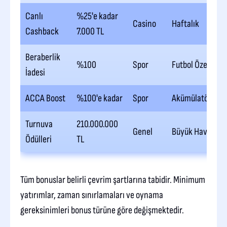
Canlı
%25'e kadar
Casino
Haftalık
Cashback
7.000 TL
Beraberlik
%100
Spor
Futbol Özel
İadesi
ACCA Boost
%100'e kadar
Spor
Akümülatör
Turnuva
210.000.000
Genel
Büyük Havuz
Ödülleri
TL
Tüm bonuslar belirli çevrim şartlarına tabidir. Minimum
yatırımlar, zaman sınırlamaları ve oynama
gereksinimleri bonus türüne göre değişmektedir.