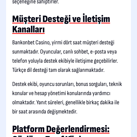
seçeneğine sahiptirler.
Müşteri Desteği ve İletişim
Kanalları
Bankonbet Casino, yirmi dört saat müşteri desteği
sunmaktadır. Oyuncular, canlı sohbet, e-posta veya
telefon yoluyla destek ekibiyle iletişime geçebilirler.
Türkçe dil desteği tam olarak sağlanmaktadır.
Destek ekibi, oyuncu sorunları, bonus sorguları, teknik
konular ve hesap yönetimi konularında yardımcı
olmaktadır. Yanıt süreleri, genellikle birkaç dakika ile
bir saat arasında değişmektedir.
Platform Değerlendirmesi: