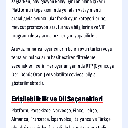
sağlarken, navigasyon kolaylığını ön plana çıkarır.
Platformun tepe kısmında yer alan yatay menü
aracılığıyla oyunculular farklı oyun kategorilerine,
mevcut promosyonlara, turnuva bilgilerine ve VIP
programı detaylarına hızlı erişim yapabilirler.
Arayüz mimarisi, oyuncuların belirli oyun türleri veya
temaları bulmalarını basitleştiren filtreleme
seçenekleri içerir. Her oyunun yanında RTP (Oyuncuya
Geri Dönüş Oranı) ve volatilite seviyesi bilgisi
gösterilmektedir.
Erişilebilirlik ve Dil Seçenekleri
Platform, Portekizce, Norveççe, Fince, Lehçe,
Almanca, Fransızca, İspanyolca, İtalyanca ve Türkçe
olmak üzere birden fazla dilde hizmet vermektedir.