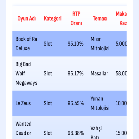
RTP
Maksimum
Oyun Adı
Kategori
Teması
Oranı
Kazanç
Book of Ra
Mısır
Slot
95.10%
5.000x
Deluxe
Mitolojisi
Big Bad
Wolf
Slot
96.17%
Masallar
58.000x
Megaways
Yunan
Le Zeus
Slot
96.45%
10.000x
Mitolojisi
Wanted
Vahşi
Dead or
Slot
96.38%
15.000x
Batı