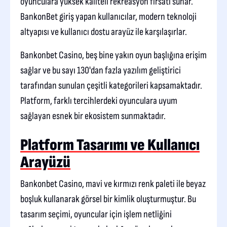
oyunculara yüksek kaliteli rekreasyon fırsatı sunar.
BankonBet giriş yapan kullanıcılar, modern teknoloji
altyapısı ve kullanıcı dostu arayüz ile karşılaşırlar.
Bankonbet Casino, beş bine yakın oyun başlığına erişim
sağlar ve bu sayı 130'dan fazla yazılım geliştirici
tarafından sunulan çeşitli kategorileri kapsamaktadır.
Platform, farklı tercihlerdeki oyunculara uyum
sağlayan esnek bir ekosistem sunmaktadır.
Platform Tasarımı ve Kullanıcı
Arayüzü
Bankonbet Casino, mavi ve kırmızı renk paleti ile beyaz
boşluk kullanarak görsel bir kimlik oluşturmuştur. Bu
tasarım seçimi, oyuncular için işlem netliğini