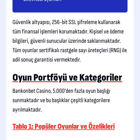
Güvenlik altyapısı, 256-bit SSL şifreleme kullanarak
tüm finansal işlemleri korumaktadır. Kişisel ve ödeme
bilgileri, güvenli sunucular üzerinde saklanmaktadır.
Tüm oyunlar sertifikalı rastgele sayı üreteçleri (RNG) ile
adil sonuç garantisi vermektedir.
Oyun Portföyü ve Kategoriler
Bankonbet Casino, 5.000'den fazla oyun başlığı
sunmaktadır ve bu başlıklar çeşitli kategorilere
ayrılmaktadır.
Tablo 1: Popüler Oyunlar ve Özelikleri