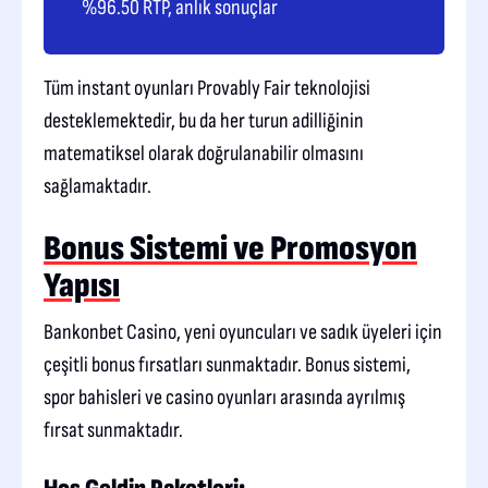
%96.50 RTP, anlık sonuçlar
Tüm instant oyunları Provably Fair teknolojisi
desteklemektedir, bu da her turun adilliğinin
matematiksel olarak doğrulanabilir olmasını
sağlamaktadır.
Bonus Sistemi ve Promosyon
Yapısı
Bankonbet Casino, yeni oyuncuları ve sadık üyeleri için
çeşitli bonus fırsatları sunmaktadır. Bonus sistemi,
spor bahisleri ve casino oyunları arasında ayrılmış
fırsat sunmaktadır.