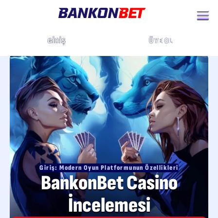
ÜYE OL
GIRIŞ
Giriş: Modern Oyun Platformunun Özellikleri
BankonBet Casino
İncelemesi