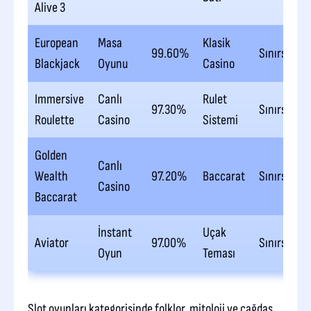
Alive 3
European
Masa
Klasik
99.60%
Sınırsız
Blackjack
Oyunu
Casino
Immersive
Canlı
Rulet
97.30%
Sınırsız
Roulette
Casino
Sistemi
Golden
Canlı
Wealth
97.20%
Baccarat
Sınırsız
Casino
Baccarat
İnstant
Uçak
Aviator
97.00%
Sınırsız
Oyun
Teması
Slot oyunları kategorisinde folklor, mitoloji ve çağdaş