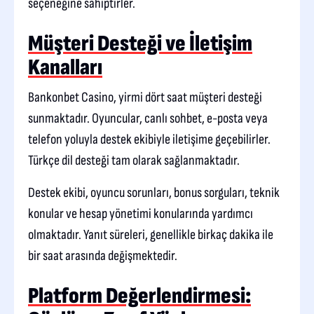
seçeneğine sahiptirler.
Müşteri Desteği ve İletişim
Kanalları
Bankonbet Casino, yirmi dört saat müşteri desteği
sunmaktadır. Oyuncular, canlı sohbet, e-posta veya
telefon yoluyla destek ekibiyle iletişime geçebilirler.
Türkçe dil desteği tam olarak sağlanmaktadır.
Destek ekibi, oyuncu sorunları, bonus sorguları, teknik
konular ve hesap yönetimi konularında yardımcı
olmaktadır. Yanıt süreleri, genellikle birkaç dakika ile
bir saat arasında değişmektedir.
Platform Değerlendirmesi: