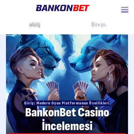
ÜYE OL
GIRIŞ
Giriş: Modern Oyun Platformunun Özellikleri
BankonBet Casino
İncelemesi