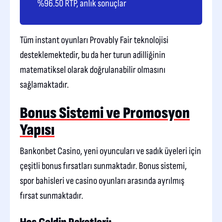
%96.50 RTP, anlık sonuçlar
Tüm instant oyunları Provably Fair teknolojisi
desteklemektedir, bu da her turun adilliğinin
matematiksel olarak doğrulanabilir olmasını
sağlamaktadır.
Bonus Sistemi ve Promosyon
Yapısı
Bankonbet Casino, yeni oyuncuları ve sadık üyeleri için
çeşitli bonus fırsatları sunmaktadır. Bonus sistemi,
spor bahisleri ve casino oyunları arasında ayrılmış
fırsat sunmaktadır.