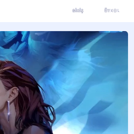
ÜYE OL
GIRIŞ