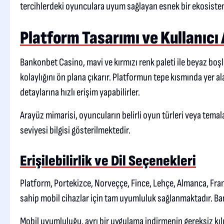
tercihlerdeki oyunculara uyum sağlayan esnek bir ekosist
Platform Tasarımı ve Kullanıcı
Bankonbet Casino, mavi ve kırmızı renk paleti ile beyaz boşl
kolaylığını ön plana çıkarır. Platformun tepe kısmında yer a
detaylarına hızlı erişim yapabilirler.
Arayüz mimarisi, oyuncuların belirli oyun türleri veya temal
seviyesi bilgisi gösterilmektedir.
Erişilebilirlik ve Dil Seçenekleri
Platform, Portekizce, Norveççe, Fince, Lehçe, Almanca, Fran
sahip mobil cihazlar için tam uyumluluk sağlanmaktadır. Ban
Mobil uyumluluğu, ayrı bir uygulama indirmenin gereksiz kıl