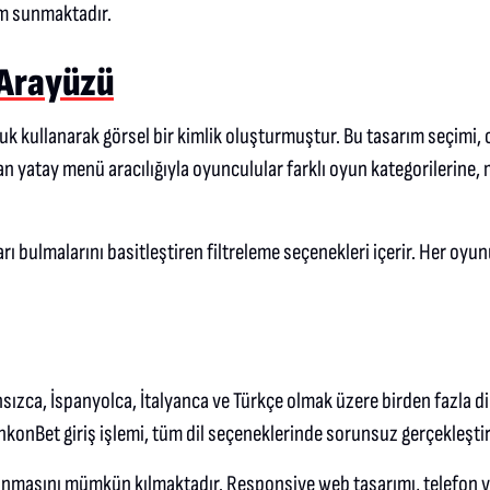
em sunmaktadır.
 Arayüzü
uk kullanarak görsel bir kimlik oluşturmuştur. Bu tasarım seçimi, 
lan yatay menü aracılığıyla oyunculular farklı oyun kategorilerine
arı bulmalarını basitleştiren filtreleme seçenekleri içerir. Her oy
sızca, İspanyolca, İtalyanca ve Türkçe olmak üzere birden fazla di
konBet giriş işlemi, tüm dil seçeneklerinde sorunsuz gerçekleştir
ınmasını mümkün kılmaktadır. Responsive web tasarımı, telefon veya