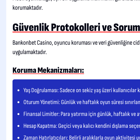
korumaktadır.
Güvenlik Protokolleri ve Soru
Bankonbet Casino, oyuncu koruması ve veri güvenliğine cidd
uygulamaktadır.
Koruma Mekanizmaları:
Yaş Doğrulaması: Sadece on sekiz yaş üzeri kullanıcılar 
Oturum Yönetimi: Günlük ve haftalık oyun süresi sınırla
Finansal Limitler: Para yatırma için günlük, haftalık ve ay
Hesap Kapatma: Geçici veya kalıcı kendini dışlama seçe
Zaman Hatırlatıcıları: Belirli aralıklarla oyun aktivitesi u