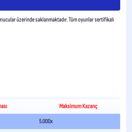
sunucular üzerinde saklanmaktadır. Tüm oyunlar sertifikalı
ası
Maksimum Kazanç
5.000x