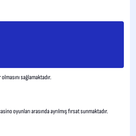
r olmasını sağlamaktadır.
casino oyunları arasında ayrılmış fırsat sunmaktadır.