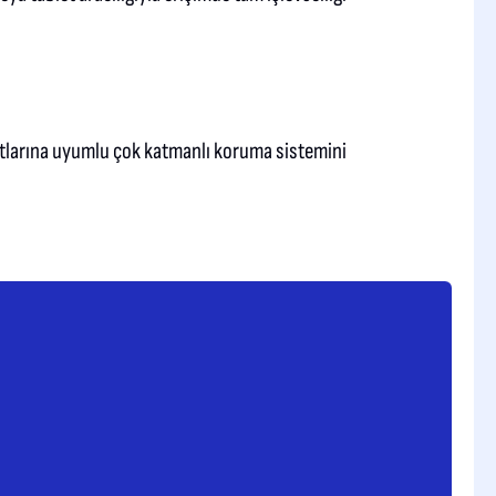
rtlarına uyumlu çok katmanlı koruma sistemini