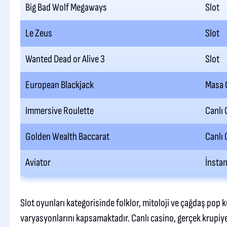
Big Bad Wolf Megaways
Slot
Le Zeus
Slot
Wanted Dead or Alive 3
Slot
European Blackjack
Masa 
Immersive Roulette
Canlı 
Golden Wealth Baccarat
Canlı 
Aviator
İnsta
Slot oyunları kategorisinde folklor, mitoloji ve çağdaş pop 
varyasyonlarını kapsamaktadır. Canlı casino, gerçek krupiy